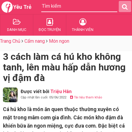
Yêu Trẻ
DANH MỤC
ĐỌC TRUYỆN
THÀNH VIÊN
Trang Chủ
Cẩm nang
Món ngon
3 cách làm cá hú kho không
tanh, lên màu hấp dẫn hương
vị đậm đà
Được viết bởi
Triệu Hân
Cập nhật lần cuối: 05/06/2022
Tài liệu tham khảo
Cá hú kho là món ăn quen thuộc thường xuyên có
mặt trong mâm cơm gia đình. Các món kho đậm đà
khiến bữa ăn ngon miệng, cực đưa cơm. Đặc biệt cá