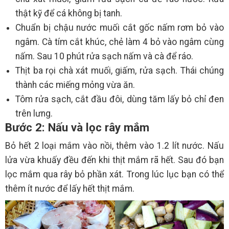
thật kỹ để cá không bị tanh.
Chuẩn bị chậu nước muối cắt gốc nấm rơm bỏ vào
ngâm. Cà tím cắt khúc, chẻ làm 4 bỏ vào ngâm cùng
nấm. Sau 10 phút rửa sạch nấm và cà để ráo.
Thịt ba rọi chà xát muối, giấm, rửa sạch. Thái chúng
thành các miếng mỏng vừa ăn.
Tôm rửa sạch, cắt đầu đôi, dùng tăm lấy bỏ chỉ đen
trên lưng.
Bước 2: Nấu và lọc rây mắm
Bỏ hết 2 loại mắm vào nồi, thêm vào 1.2 lít nước. Nấu
lửa vừa khuấy đều đến khi thịt mắm rã hết. Sau đó bạn
lọc mắm qua rây bỏ phần xát. Trong lúc lục bạn có thể
thêm ít nước để lấy hết thịt mắm.