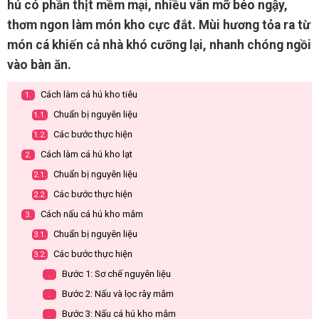
hú có phần thịt mềm mại, nhiều vân mỡ béo ngậy,
thơm ngon làm món kho cực đắt. Mùi hương tỏa ra từ
món cá khiến cả nhà khó cưỡng lại, nhanh chóng ngồi
vào bàn ăn.
Cách làm cá hú kho tiêu
1.
Chuẩn bị nguyên liệu
1.1.
Các bước thực hiện
1.2.
Cách làm cá hú kho lạt
2.
Chuẩn bị nguyên liệu
2.1.
Các bước thực hiện
2.2.
Cách nấu cá hú kho mắm
3.
Chuẩn bị nguyên liệu
3.1.
Các bước thực hiện
3.2.
Bước 1: Sơ chế nguyên liệu
.
Bước 2: Nấu và lọc rây mắm
.
Bước 3: Nấu cá hú kho mắm
.