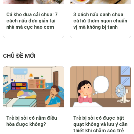
Cá kho dưa cải chua: 7
3 cách nấu canh chua
cách nấu đơn giản tại
cá hú thơm ngon chuẩn
nhà mà cực hao cơm
vị mà không bị tanh
CHỦ ĐỀ MỚI
Trẻ bị sởi có nằm điều
Trẻ bị sởi có được bật
hòa được không?
quạt không và lưu ý cần
thiết khi chăm sóc trẻ