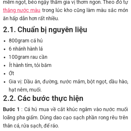
mềm ngọt, béo ngậy thấm gia vị thơm ngon. Theo đó tự
thắng nước màu
trong lúc kho cũng làm màu sắc món
ăn hấp dẫn hơn rất nhiều.
2.1. Chuẩn bị nguyên liệu
800gram cá hú
6 nhánh hành lá
100gram rau cần
Ít hành tím, tỏi băm
Ớt
Gia vị: Dầu ăn, đường, nước mắm, bột ngọt, dầu hào,
hạt nêm, muối.
2.2. Các bước thực hiện
Bước 1
: Cá hú mua về cắt khúc ngâm vào nước muối
loãng pha giấm. Dùng dao cạo sạch phần rong rêu trên
thân cá, rửa sạch, để ráo.