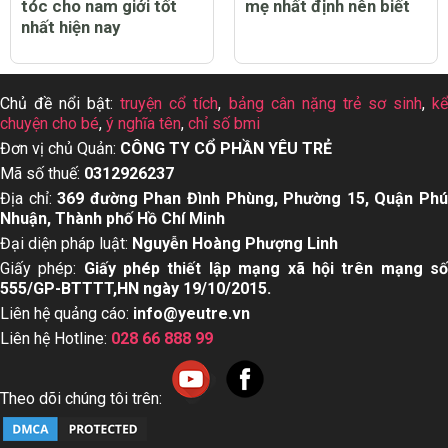
tóc cho nam giới tốt
mẹ nhất định nên biết
nhất hiện nay
Chủ đề nổi bật:
truyện cổ tích
,
bảng cân nặng trẻ sơ sinh
,
k
chuyện cho bé
,
ý nghĩa tên
,
chỉ số bmi
Đơn vị chủ Quản:
CÔNG TY CỔ PHẦN YÊU TRẺ
Mã số thuế:
0312926237
Địa chỉ:
369 đường Phan Đình Phùng, Phường 15, Quận Ph
Nhuận, Thành phố Hồ Chí Minh
Đại diện pháp luật:
Nguyễn Hoàng Phượng Linh
Giấy phép:
Giấy phép thiết lập mạng xã hội trên mạng s
555/GP-BTTTT,HN ngày 19/10/2015.
Liên hệ quảng cáo:
info@yeutre.vn
Liên hệ Hotline:
028 66 888 99
Theo dõi chúng tôi trên: