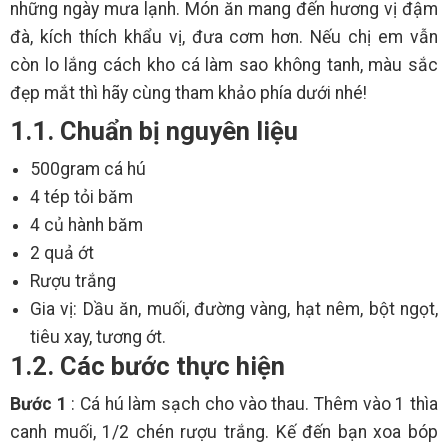
những ngày mưa lạnh. Món ăn mang đến hương vị đậm
đà, kích thích khẩu vị, đưa cơm hơn. Nếu chị em vẫn
còn lo lắng cách kho cá làm sao không tanh, màu sắc
đẹp mắt thì hãy cùng tham khảo phía dưới nhé!
1.1. Chuẩn bị nguyên liệu
500gram cá hú
4 tép tỏi băm
4 củ hành băm
2 quả ớt
Rượu trắng
Gia vị: Dầu ăn, muối, đường vàng, hạt nêm, bột ngọt,
tiêu xay, tương ớt.
1.2. Các bước thực hiện
Bước 1
: Cá hú làm sạch cho vào thau. Thêm vào 1 thìa
canh muối, 1/2 chén rượu trắng. Kế đến bạn xoa bóp