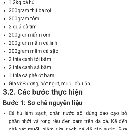
1.2kg cá hú
300gram thịt ba rọi
200gram tôm
2 quả cà tím
200gram nấm rơm
200gram mắm cá linh
200gram mắm cá sặc
2 thìa canh tỏi băm
2 thìa canh sả băm
1 thìa cà phê ớt băm
Gia vị: Đường, bột ngọt, muối, dầu ăn.
3.2. Các bước thực hiện
Bước 1: Sơ chế nguyên liệu
Cá hú làm sạch, chần nước sôi dùng dao cạo bỏ
phần nhớt và rong rêu đen bám trên da cá. Kế đến
chà xát muối, giấm rửa sạch cá để ráo nước. Rửa