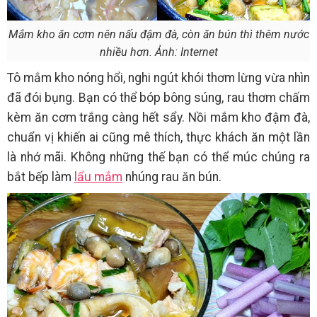
Mắm kho ăn cơm nên nấu đậm đà, còn ăn bún thì thêm nước
nhiều hơn. Ảnh: Internet
Tô mắm kho nóng hổi, nghi ngút khói thơm lừng vừa nhìn
đã đói bụng. Bạn có thể bóp bông súng, rau thơm chấm
kèm ăn cơm trắng càng hết sẩy. Nồi mắm kho đậm đà,
chuẩn vị khiến ai cũng mê thích, thực khách ăn một lần
là nhớ mãi. Không những thế bạn có thể múc chúng ra
bắt bếp làm
lẩu mắm
nhúng rau ăn bún.