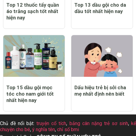
Top 12 thuốc tẩy quần
Top 13 dầu gội cho da
áo trắng sạch tốt nhất
dầu tốt nhất hiện nay
hiện nay
Top 15 dầu gội mọc
Dấu hiệu trẻ bị sởi cha
tóc cho nam giới tốt
mẹ nhất định nên biết
nhất hiện nay
Chủ đề nổi bật:
truyện cổ tích
,
bảng cân nặng trẻ sơ sinh
,
k
chuyện cho bé
,
ý nghĩa tên
,
chỉ số bmi