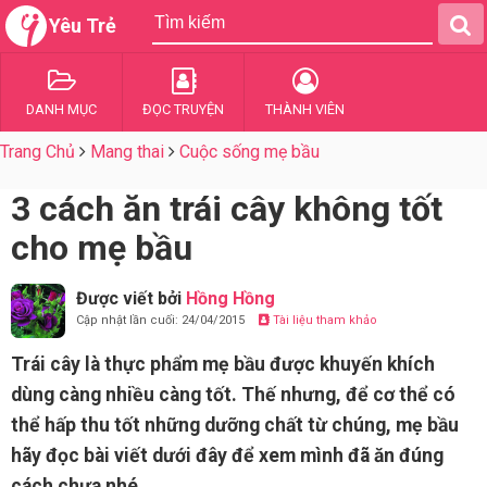
Yêu Trẻ
DANH MỤC
ĐỌC TRUYỆN
THÀNH VIÊN
Trang Chủ
Mang thai
Cuộc sống mẹ bầu
3 cách ăn trái cây không tốt
cho mẹ bầu
Được viết bởi
Hồng Hồng
Cập nhật lần cuối: 24/04/2015
Tài liệu tham khảo
Trái cây là thực phẩm mẹ bầu được khuyến khích
dùng càng nhiều càng tốt. Thế nhưng, để cơ thể có
thể hấp thu tốt những dưỡng chất từ chúng, mẹ bầu
hãy đọc bài viết dưới đây để xem mình đã ăn đúng
cách chưa nhé.