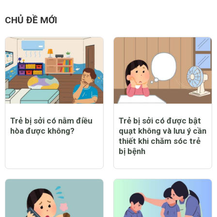
CHỦ ĐỀ MỚI
Trẻ bị sởi có nằm điều
Trẻ bị sởi có được bật
hòa được không?
quạt không và lưu ý cần
thiết khi chăm sóc trẻ
bị bệnh