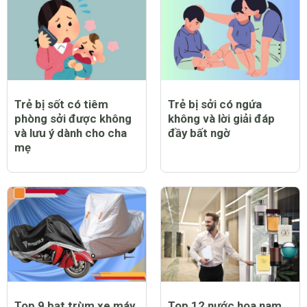
Trẻ bị sốt có tiêm
Trẻ bị sởi có ngứa
phòng sởi được không
không và lời giải đáp
và lưu ý dành cho cha
đầy bất ngờ
mẹ
Top 9 bạt trùm xe máy
Top 12 nước hoa nam