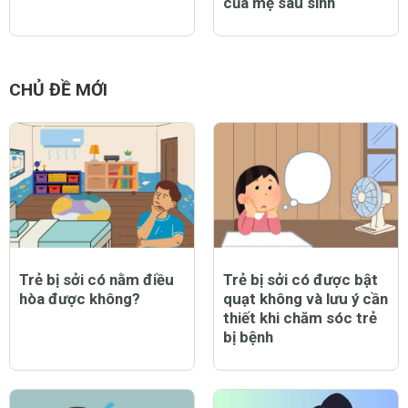
của mẹ sau sinh
CHỦ ĐỀ MỚI
Trẻ bị sởi có nằm điều
Trẻ bị sởi có được bật
hòa được không?
quạt không và lưu ý cần
thiết khi chăm sóc trẻ
bị bệnh