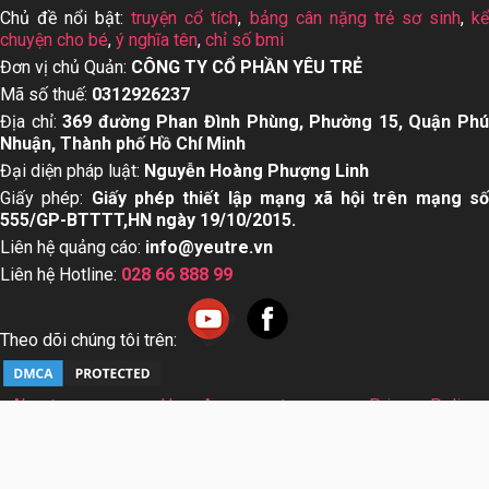
Chủ đề nổi bật:
truyện cổ tích
,
bảng cân nặng trẻ sơ sinh
,
k
chuyện cho bé
,
ý nghĩa tên
,
chỉ số bmi
Đơn vị chủ Quản:
CÔNG TY CỔ PHẦN YÊU TRẺ
Mã số thuế:
0312926237
Địa chỉ:
369 đường Phan Đình Phùng, Phường 15, Quận Ph
Nhuận, Thành phố Hồ Chí Minh
Đại diện pháp luật:
Nguyễn Hoàng Phượng Linh
Giấy phép:
Giấy phép thiết lập mạng xã hội trên mạng s
555/GP-BTTTT,HN ngày 19/10/2015.
Liên hệ quảng cáo:
info@yeutre.vn
Liên hệ Hotline:
028 66 888 99
Theo dõi chúng tôi trên:
About us
User Agreement
Privacy Policy
Sơ đồ trang web
© Copyright 2014 Yeutre.vn, all rights reserved. Chuyên
trang mạng xã hội Mẹ & Bé uy tín hàng đầu Việt Nam. Với nội