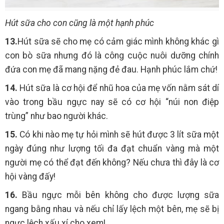
Hút sữa cho con cũng là một hạnh phúc
13.
Hút sữa sẽ cho mẹ có cảm giác mình không khác gì
con bò sữa nhưng đó là công cuộc nuôi dưỡng chính
đứa con mẹ đã mang nặng đẻ đau. Hạnh phúc lắm chứ!
14.
Hút sữa là cơ hội để nhũ hoa của mẹ vốn nằm sát dí
vào trong bầu ngực nay sẽ có cơ hội “núi non điệp
trùng” như bao người khác.
15.
Có khi nào mẹ tự hỏi mình sẽ hút được 3 lít sữa một
ngày đúng như lượng tối đa đạt chuẩn vàng mà một
người mẹ có thể đạt đến không? Nếu chưa thì đây là cơ
hội vàng đấy!
16.
Bầu ngực mỗi bên không cho được lượng sữa
ngang bằng nhau và nếu chỉ lấy lệch một bên, mẹ sẽ bị
ngực lệch xấu xí cho xem!