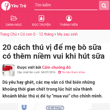
Yêu Trẻ
DANH MỤC
ĐỌC TRUYỆN
THÀNH VIÊN
Trang Chủ
Có con 0 - 12 tháng
Mẹ sau sinh
20 cách thú vị để mẹ bò sữa
có thêm niềm vui khi hút sữa
Được viết bởi
Cẩm chướng đỏ
Cập nhật lần cuối: 04/07/2016
Tài liệu tham khảo
Dù yêu hay ghét, các mẹ vẫn có thể biến những
khoảng thời gian chết trong lúc hút sữa thành
khoảnh khắc thú vị để tự "mua vui" cho chính mình.