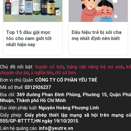
Top 15 dầu gội mọc
Dấu hiệu trẻ bị sởi cha
tóc cho nam giới tốt
mẹ nhất định nên biết
nhất hiện nay
Chủ đề nổi bật:
truyện cổ tích
,
bảng cân nặng trẻ sơ sinh
,
k
chuyện cho bé
,
ý nghĩa tên
,
chỉ số bmi
Đơn vị chủ Quản:
CÔNG TY CỔ PHẦN YÊU TRẺ
Mã số thuế:
0312926237
Địa chỉ:
369 đường Phan Đình Phùng, Phường 15, Quận Ph
Nhuận, Thành phố Hồ Chí Minh
Đại diện pháp luật:
Nguyễn Hoàng Phượng Linh
Giấy phép:
Giấy phép thiết lập mạng xã hội trên mạng s
555/GP-BTTTT,HN ngày 19/10/2015.
Liên hệ quảng cáo:
info@yeutre.vn