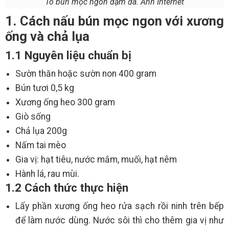
Tô bún mọc ngon đậm đà. Ảnh Internet
1. Cách nấu bún mọc ngon với xương
ống và chả lụa
1.1 Nguyên liệu chuẩn bị
Sườn thăn hoặc sườn non 400 gram
Bún tươi 0,5 kg
Xương ống heo 300 gram
Giò sống
Chả lụa 200g
Nấm tai mèo
Gia vị: hạt tiêu, nước mắm, muối, hạt nêm
Hành lá, rau mùi.
1.2 Cách thức thực hiện
Lấy phần xương ống heo rửa sạch rồi ninh trên bếp
để làm nước dùng. Nước sôi thì cho thêm gia vị như