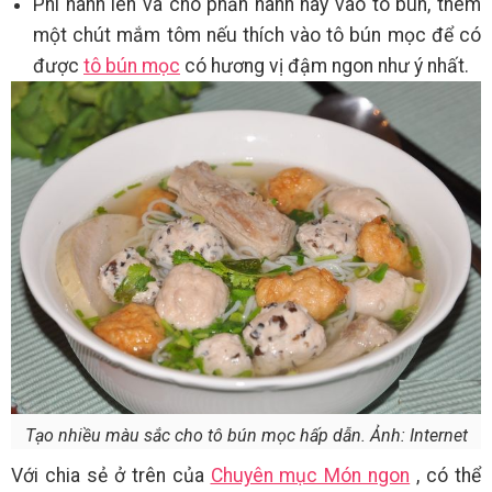
Phi hành lên và cho phần hành này vào tô bún, thêm
một chút mắm tôm nếu thích vào tô bún mọc để có
được
tô bún mọc
có hương vị đậm ngon như ý nhất.
Tạo nhiều màu sắc cho tô bún mọc hấp dẫn. Ảnh: Internet
Với chia sẻ ở trên của
Chuyên mục Món ngon
, có thể