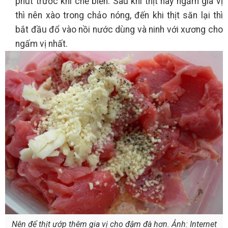
phút trước khi chế biến. Sau khi thịt này ngấm gia vị
thì nên xào trong chảo nóng, đến khi thịt săn lại thì
bắt đầu đổ vào nồi nước dùng và ninh với xương cho
ngấm vị nhất.
Nên để thịt ướp thêm gia vị cho đậm đà hơn. Ảnh: Internet