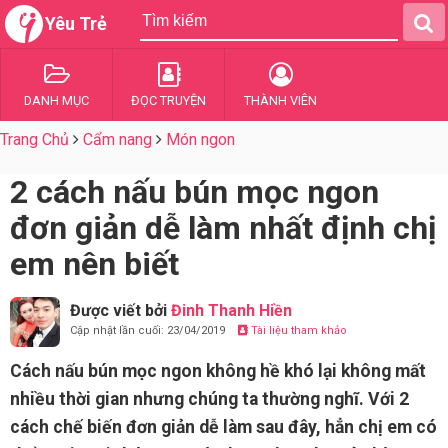
Yêu Trẻ
DANH MỤC
ĐỌC TRUYỆN
THÀNH VIÊN
Trang Chủ
Cẩm nang
Món ngon
2 cách nấu bún mọc ngon
đơn giản dễ làm nhất định chị
em nên biết
Được viết bởi
Đinh Thanh Hiền
Cập nhật lần cuối: 23/04/2019
Tài liệu tham khảo
Cách nấu bún mọc ngon không hề khó lại không mất
nhiều thời gian nhưng chúng ta thường nghĩ. Với 2
cách chế biến đơn giản dễ làm sau đây, hẳn chị em có