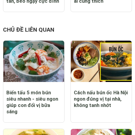
tan, béo ngậy cực đỉnh
ai cũng thích
CHỦ ĐỀ LIÊN QUAN
Biến tấu 5 món bún
Cách nấu bún ốc Hà Nội
siêu nhanh - siêu ngon
ngon đúng vị tại nhà,
giúp con đổi vị bữa
không tanh nhớt
sáng