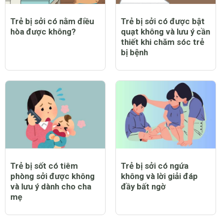
Trẻ bị sởi có nằm điều
Trẻ bị sởi có được bật
hòa được không?
quạt không và lưu ý cần
thiết khi chăm sóc trẻ
bị bệnh
Trẻ bị sốt có tiêm
Trẻ bị sởi có ngứa
phòng sởi được không
không và lời giải đáp
và lưu ý dành cho cha
đầy bất ngờ
mẹ