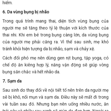
hiểm.
6. Da vùng bụng bị nhão
Trong quá trình mang thai, diện tích vùng bụng của
người mẹ sẽ tăng theo tỷ lệ thuận với kích thước của
thai nhi. Khi em bé trong bụng càng lớn, da vùng bụng
của người mẹ phải căng ra. Vì thế sau sinh, mẹ khó
tránh khỏi hiện tượng da bị nhão, sạm và chảy xệ.
Cách đối phó mẹ nên dùng gen nịt bụng, tập yoga, có
chế độ ăn kiêng hợp lý, năng vận động sẽ giúp vòng
bụng săn chắc và hết nhão da.
7. Sạm da
Sau sinh do thay đổi về nội tiết tố nên trên da người mẹ
sẽ bị khô, nổi mụn và sạm da. Điều này sẽ mất đi trong
vài tuần sau đó. Nhưng bạn nên uống nhiều nước, ăn
trái cây và nhiều rau xanh sẽ giúp da đẹp hơn. Ngoài ra