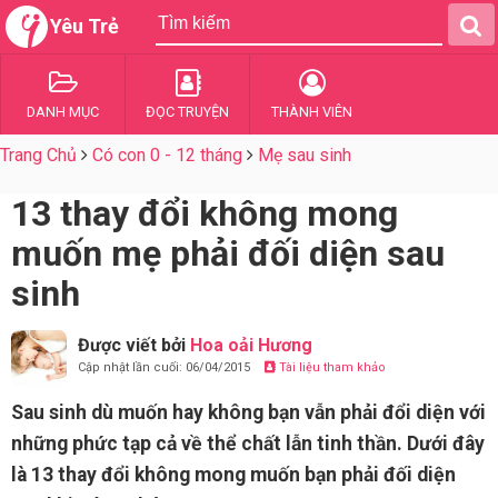
Yêu Trẻ
DANH MỤC
ĐỌC TRUYỆN
THÀNH VIÊN
Trang Chủ
Có con 0 - 12 tháng
Mẹ sau sinh
13 thay đổi không mong
muốn mẹ phải đối diện sau
sinh
Được viết bởi
Hoa oải Hương
Cập nhật lần cuối: 06/04/2015
Tài liệu tham khảo
Sau sinh dù muốn hay không bạn vẫn phải đổi diện với
những phức tạp cả về thể chất lẫn tinh thần. Dưới đây
là 13 thay đổi không mong muốn bạn phải đối diện