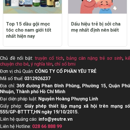
Top 15 dầu gội mọc
Dấu hiệu trẻ bị sởi cha
tóc cho nam giới tốt
mẹ nhất định nên biết
nhất hiện nay
Chủ đề nổi bật:
truyện cổ tích
,
bảng cân nặng trẻ sơ sinh
,
k
chuyện cho bé
,
ý nghĩa tên
,
chỉ số bmi
Đơn vị chủ Quản:
CÔNG TY CỔ PHẦN YÊU TRẺ
Mã số thuế:
0312926237
Địa chỉ:
369 đường Phan Đình Phùng, Phường 15, Quận Ph
Nhuận, Thành phố Hồ Chí Minh
Đại diện pháp luật:
Nguyễn Hoàng Phượng Linh
Giấy phép:
Giấy phép thiết lập mạng xã hội trên mạng s
555/GP-BTTTT,HN ngày 19/10/2015.
Liên hệ quảng cáo:
info@yeutre.vn
Liên hệ Hotline:
028 66 888 99