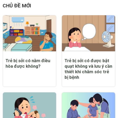
CHỦ ĐỀ MỚI
Trẻ bị sởi có nằm điều
Trẻ bị sởi có được bật
hòa được không?
quạt không và lưu ý cần
thiết khi chăm sóc trẻ
bị bệnh