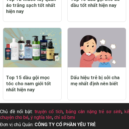
áo trắng sạch tốt nhất
dầu tốt nhất hiện nay
hiện nay
Top 15 dầu gội mọc
Dấu hiệu trẻ bị sởi cha
tóc cho nam giới tốt
mẹ nhất định nên biết
nhất hiện nay
Chủ đề nổi bật:
truyện cổ tích
,
bảng cân nặng trẻ sơ sinh
,
k
chuyện cho bé
,
ý nghĩa tên
,
chỉ số bmi
Đơn vị chủ Quản:
CÔNG TY CỔ PHẦN YÊU TRẺ