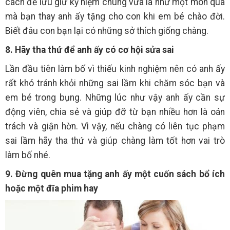
cách để lưu giữ kỷ niệm chung vừa là như một món quà
mà bạn thay anh ấy tặng cho con khi em bé chào đời.
Biết đâu con bạn lại có những sở thích giống chàng.
8. Hãy tha thứ để anh ấy có cơ hội sửa sai
Lần đầu tiên làm bố vì thiếu kinh nghiệm nên có anh ấy
rất khó tránh khỏi những sai lầm khi chăm sóc bạn và
em bé trong bụng. Những lúc như vậy anh ấy cần sự
động viên, chia sẻ và giúp đỡ từ bạn nhiều hơn là oán
trách và giận hờn. Vì vậy, nếu chàng có liên tục phạm
sai lầm hãy tha thứ và giúp chàng làm tốt hơn vai trò
làm bố nhé.
9. Đừng quên mua tặng anh ấy một cuốn sách bổ ích
hoặc một đĩa phim hay