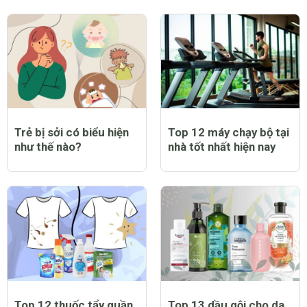
Trẻ bị sởi có biểu hiện
Top 12 máy chạy bộ tại
như thế nào?
nhà tốt nhất hiện nay
Top 12 thuốc tẩy quần
Top 13 dầu gội cho da