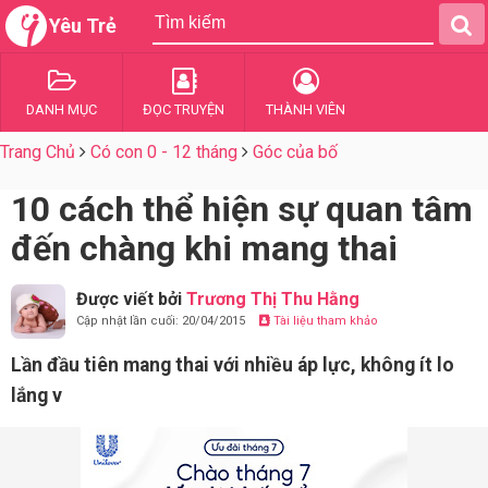
Yêu Trẻ
DANH MỤC
ĐỌC TRUYỆN
THÀNH VIÊN
Trang Chủ
Có con 0 - 12 tháng
Góc của bố
10 cách thể hiện sự quan tâm
đến chàng khi mang thai
Được viết bởi
Trương Thị Thu Hằng
Cập nhật lần cuối: 20/04/2015
Tài liệu tham khảo
Lần đầu tiên mang thai với nhiều áp lực, không ít lo
lắng v