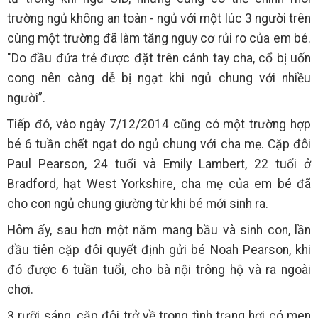
trường ngủ không an toàn - ngủ với một lúc 3 người trên
cùng một trường đã làm tăng nguy cơ rủi ro của em bé.
"Do đầu đứa trẻ được đặt trên cánh tay cha, cổ bị uốn
cong nên càng dễ bị ngạt khi ngủ chung với nhiều
người”.
Tiếp đó, vào ngày 7/12/2014 cũng có một trường hợp
bé 6 tuần chết ngạt do ngủ chung với cha mẹ. Cặp đôi
Paul Pearson, 24 tuổi và Emily Lambert, 22 tuổi ở
Bradford, hạt West Yorkshire, cha mẹ của em bé đã
cho con ngủ chung giường từ khi bé mới sinh ra.
Hôm ấy, sau hơn một năm mang bầu và sinh con, lần
đầu tiên cặp đôi quyết định gửi bé Noah Pearson, khi
đó được 6 tuần tuổi, cho bà nội trông hộ và ra ngoài
chơi.
3 rưỡi sáng, cặp đôi trở về trong tình trạng hơi có men