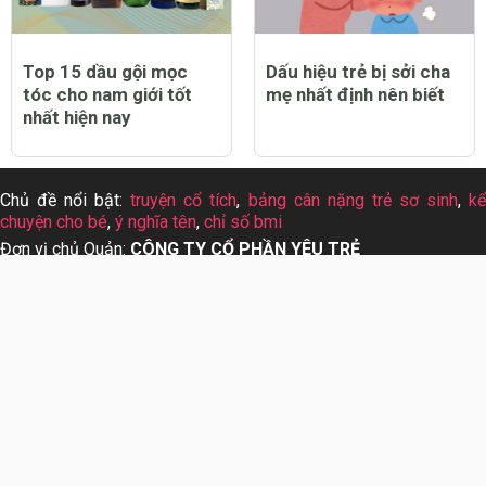
Top 15 dầu gội mọc
Dấu hiệu trẻ bị sởi cha
tóc cho nam giới tốt
mẹ nhất định nên biết
nhất hiện nay
Chủ đề nổi bật:
truyện cổ tích
,
bảng cân nặng trẻ sơ sinh
,
k
chuyện cho bé
,
ý nghĩa tên
,
chỉ số bmi
Đơn vị chủ Quản:
CÔNG TY CỔ PHẦN YÊU TRẺ
Mã số thuế:
0312926237
Địa chỉ:
369 đường Phan Đình Phùng, Phường 15, Quận Ph
Nhuận, Thành phố Hồ Chí Minh
Đại diện pháp luật:
Nguyễn Hoàng Phượng Linh
Giấy phép:
Giấy phép thiết lập mạng xã hội trên mạng s
555/GP-BTTTT,HN ngày 19/10/2015.
Liên hệ quảng cáo:
info@yeutre.vn
Liên hệ Hotline:
028 66 888 99