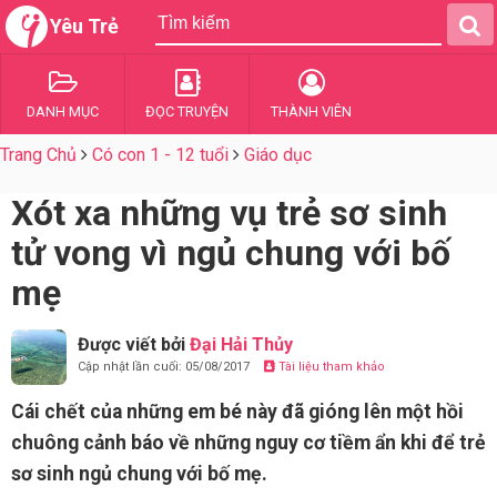
Yêu Trẻ
DANH MỤC
ĐỌC TRUYỆN
THÀNH VIÊN
Trang Chủ
Có con 1 - 12 tuổi
Giáo dục
Xót xa những vụ trẻ sơ sinh
tử vong vì ngủ chung với bố
mẹ
Được viết bởi
Đại Hải Thủy
Cập nhật lần cuối: 05/08/2017
Tài liệu tham khảo
Cái chết của những em bé này đã gióng lên một hồi
chuông cảnh báo về những nguy cơ tiềm ẩn khi để trẻ
sơ sinh ngủ chung với bố mẹ.