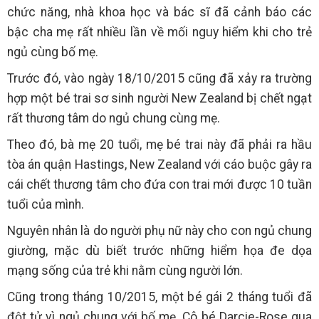
chức năng, nhà khoa học và bác sĩ đã cảnh báo các
bậc cha mẹ rất nhiều lần về mối nguy hiểm khi cho trẻ
ngủ cùng bố mẹ.
Trước đó, vào ngày 18/10/2015 cũng đã xảy ra trường
hợp một bé trai sơ sinh người New Zealand bị chết ngạt
rất thương tâm do ngủ chung cùng mẹ.
Theo đó, bà mẹ 20 tuổi, mẹ bé trai này đã phải ra hầu
tòa án quận Hastings, New Zealand với cáo buộc gây ra
cái chết thương tâm cho đứa con trai mới được 10 tuần
tuổi của mình.
Nguyên nhân là do người phụ nữ này cho con ngủ chung
giường, mặc dù biết trước những hiểm họa đe dọa
mạng sống của trẻ khi nằm cùng người lớn.
Cũng trong tháng 10/2015, một bé gái 2 tháng tuổi đã
đột tử vì ngủ chung với bố mẹ. Cô bé Darcie-Rose qua