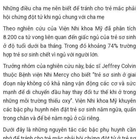
Những điều cha mẹ nên biết để tránh cho trẻ mắc phải
hội chứng đột tử khi ngủ chung với cha mẹ
Theo nghiên cứu của Viện Nhi khoa Mỹ đã phân tích
8.200 ca tử vong liên quan đến giấc ngủ của trẻ sơ sinh
ở độ tuổi dưới ba tháng. Trong đó khoảng 74% trường
hợp trẻ sơ sinh chết vì ngủ với người lớn.
Trưởng nhóm của nghiên cứu này, bác sĩ Jeffrey Colvin
thuộc Bệnh viện Nhi Mercy cho biết “trẻ sơ sinh ở giai
đoạn này không có khả năng vận động các cơ và sức
mạnh để di chuyển đầu hay thay đổi tư thế khi ở trong
những môi trường thiếu oxy”. Viện Nhi khoa Mỹ khuyên
các bậc phụ huynh nên đặt trẻ sơ sinh nằm ngửa, quấn
trong chăn và để bé nằm ngủ ở cũi riêng.
Dưới đây là những nguyên tắc các bậc phụ huynh cần
nhớ để tránh cho trẻ mắc phải hội chứng đột tử ở trẻ sơ