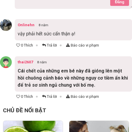
Đăng
Onlinehn
8 năm
vậy phải hết sức cẩn thận ạ!
0 Thích
Trả lời
Báo cáo vi phạm
thai2607
8 năm
Cái chết của những em bé này đã gióng lên một
hồi chuông cảnh báo về những nguy cơ tiềm ẩn khi
để trẻ sơ sinh ngủ chung với bố mẹ.
0 Thích
Trả lời
Báo cáo vi phạm
CHỦ ĐỀ NỔI BẬT