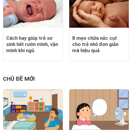
Cách hay giúp trẻ sơ
8 mẹo chữa nấc cụt
sinh hết rướn mình, vặn
cho trẻ nhỏ đơn giản
mình khi ngủ
mà hiệu quả
CHỦ ĐỀ MỚI