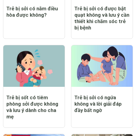
Trẻ bị sởi có nằm điều
Trẻ bị sởi có được bật
hòa được không?
quạt không và lưu ý cần
thiết khi chăm sóc trẻ
bị bệnh
Trẻ bị sốt có tiêm
Trẻ bị sởi có ngứa
phòng sởi được không
không và lời giải đáp
và lưu ý dành cho cha
đầy bất ngờ
mẹ