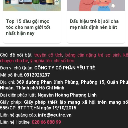
Top 15 dầu gội mọc
Dấu hiệu trẻ bị sởi cha
tóc cho nam giới tốt
mẹ nhất định nên biết
nhất hiện nay
Chủ đề nổi bật:
truyện cổ tích
,
bảng cân nặng trẻ sơ sinh
,
k
chuyện cho bé
,
ý nghĩa tên
,
chỉ số bmi
Đơn vị chủ Quản:
CÔNG TY CỔ PHẦN YÊU TRẺ
Mã số thuế:
0312926237
Địa chỉ:
369 đường Phan Đình Phùng, Phường 15, Quận Ph
Nhuận, Thành phố Hồ Chí Minh
Đại diện pháp luật:
Nguyễn Hoàng Phượng Linh
Giấy phép:
Giấy phép thiết lập mạng xã hội trên mạng s
555/GP-BTTTT,HN ngày 19/10/2015.
Liên hệ quảng cáo:
info@yeutre.vn
Liên hệ Hotline:
028 66 888 99