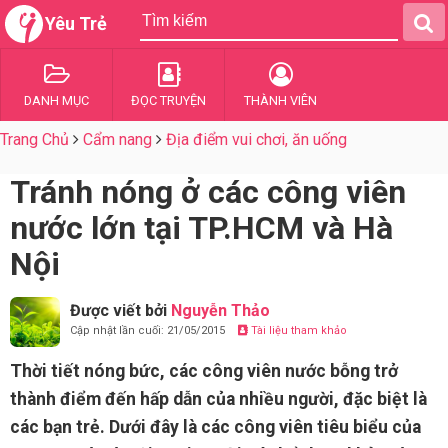
Yêu Trẻ
DANH MỤC
ĐỌC TRUYỆN
THÀNH VIÊN
Trang Chủ
Cẩm nang
Địa điểm vui chơi, ăn uống
Tránh nóng ở các công viên
nước lớn tại TP.HCM và Hà
Nội
Được viết bởi
Nguyễn Thảo
Cập nhật lần cuối: 21/05/2015
Tài liệu tham khảo
Thời tiết nóng bức, các công viên nước bỗng trở
thành điểm đến hấp dẫn của nhiều người, đặc biệt là
các bạn trẻ. Dưới đây là các công viên tiêu biểu của