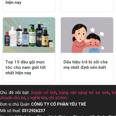
hiện nay
Top 15 dầu gội mọc
Dấu hiệu trẻ bị sởi cha
tóc cho nam giới tốt
mẹ nhất định nên biết
nhất hiện nay
Chủ đề nổi bật:
truyện cổ tích
,
bảng cân nặng trẻ sơ sinh
,
k
chuyện cho bé
,
ý nghĩa tên
,
chỉ số bmi
Đơn vị chủ Quản:
CÔNG TY CỔ PHẦN YÊU TRẺ
Mã số thuế:
0312926237