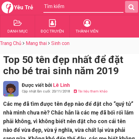
Yêu Trẻ
DANH MỤC
ĐỌC TRUYỆN
THÀNH VIÊN
Trang Chủ
Mang thai
Sinh con
Top 50 tên đẹp nhất để đặt
cho bé trai sinh năm 2019
Được viết bởi
Lê Linh
Cập nhật lần cuối: 20/11/2018
Tài liệu tham khảo
Các mẹ đã tìm được tên đẹp nào để đặt cho “quý tử”
nhà mình chưa nè? Chắc hẳn là các mẹ đã bối rối lắm
phải không, vì không biết nên đặt cho con cái tên
nào để vừa đẹp, vừa ý nghĩa, vừa chất lại vừa phải
sang nữa. Không khó đến thế đâu, các mẹ biết không