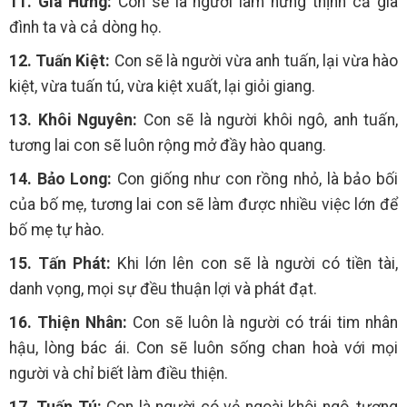
11. Gia Hưng:
Con sẽ là người làm hưng thịnh cả gia
đình ta và cả dòng họ.
12. Tuấn Kiệt:
Con sẽ là người vừa anh tuấn, lại vừa hào
kiệt, vừa tuấn tú, vừa kiệt xuất, lại giỏi giang.
13. Khôi Nguyên:
Con sẽ là người khôi ngô, anh tuấn,
tương lai con sẽ luôn rộng mở đầy hào quang.
14. Bảo Long:
Con giống như con rồng nhỏ, là bảo bối
của bố mẹ, tương lai con sẽ làm được nhiều việc lớn để
bố mẹ tự hào.
15. Tấn Phát:
Khi lớn lên con sẽ là người có tiền tài,
danh vọng, mọi sự đều thuận lợi và phát đạt.
16. Thiện Nhân:
Con sẽ luôn là người có trái tim nhân
hậu, lòng bác ái. Con sẽ luôn sống chan hoà với mọi
người và chỉ biết làm điều thiện.
17. Tuấn Tú:
Con là người có vẻ ngoài khôi ngô, tương