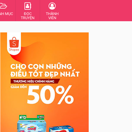
NH MỤC
ĐỌC
THÀNH
TRUYỆN
VIÊN