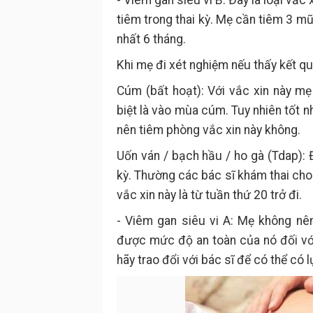
- Viêm gan siêu vi B: Đây là loại vắ
tiêm trong thai kỳ. Mẹ cần tiêm 3 m
nhất 6 tháng.
Khi mẹ đi xét nghiệm nếu thấy kết qu
Cúm (bất hoạt): Với vắc xin này mẹ
biệt là vào mùa cúm. Tuy nhiên tốt 
nên tiêm phòng vắc xin này không.
Uốn ván / bạch hầu / ho gà (Tdap): 
kỳ. Thường các bác sĩ khám thai cho 
vắc xin này là từ tuần thứ 20 trở đi.
- Viêm gan siêu vi A: Mẹ không nê
được mức độ an toàn của nó đối với
hãy trao đổi với bác sĩ để có thể có l