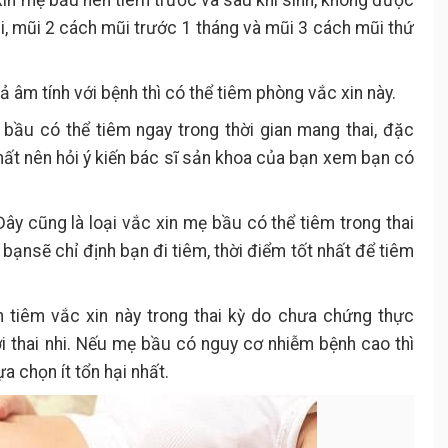
c xin mẹ bầu nên tiêm trước và sau khi sinh, không được
ũi, mũi 2 cách mũi trước 1 tháng và mũi 3 cách mũi thứ
ả âm tính với bệnh thì có thể tiêm phòng vắc xin này.
 bầu có thể tiêm ngay trong thời gian mang thai, đặc
nhất nên hỏi ý kiến bác sĩ sản khoa của bạn xem bạn có
Đây cũng là loại vắc xin mẹ bầu có thể tiêm trong thai
bạnsẽ chỉ định bạn đi tiêm, thời điểm tốt nhất để tiêm
n tiêm vắc xin này trong thai kỳ do chưa chứng thực
 thai nhi. Nếu mẹ bầu có nguy cơ nhiễm bệnh cao thì
ựa chọn ít tổn hại nhất.