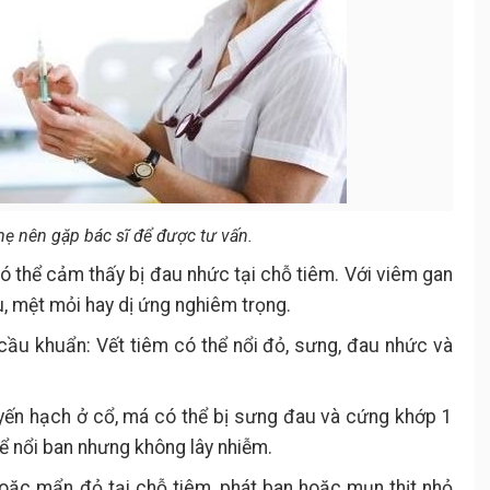
mẹ nên gặp bác sĩ để được tư vấn.
có thể cảm thấy bị đau nhức tại chỗ tiêm. Với viêm gan
u, mệt mỏi hay dị ứng nghiêm trọng.
cầu khuẩn: Vết tiêm có thể nổi đỏ, sưng, đau nhức và
tuyến hạch ở cổ, má có thể bị sưng đau và cứng khớp 1
hể nổi ban nhưng không lây nhiễm.
 hoặc mẩn đỏ tại chỗ tiêm, phát ban hoặc mụn thịt nhỏ