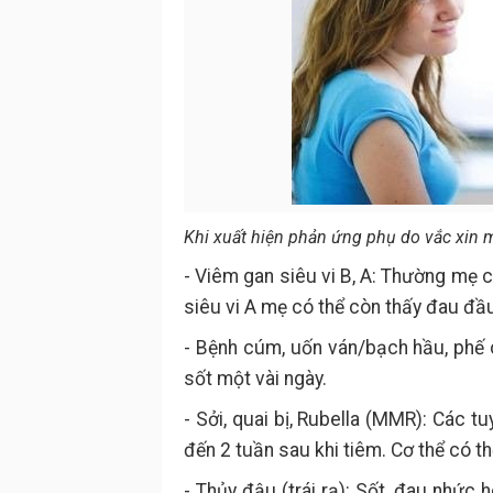
Khi xuất hiện phản ứng phụ do vắc xin 
- Viêm gan siêu vi B, A: Thường mẹ 
siêu vi A mẹ có thể còn thấy đau đầ
- Bệnh cúm, uốn ván/bạch hầu, phế 
sốt một vài ngày.
- Sởi, quai bị, Rubella (MMR): Các 
đến 2 tuần sau khi tiêm. Cơ thể có t
- Thủy đậu (trái rạ): Sốt, đau nhức