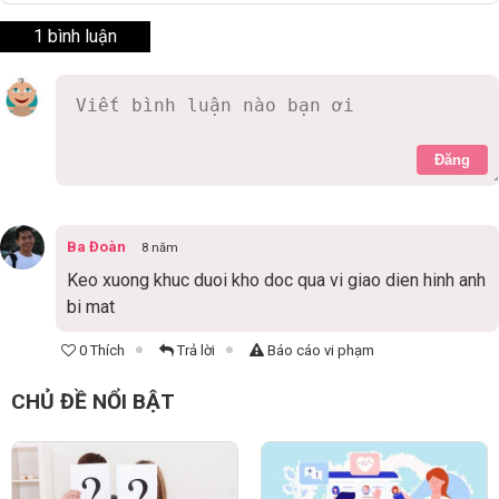
1 bình luận
Đăng
Ba Đoàn
8 năm
Keo xuong khuc duoi kho doc qua vi giao dien hinh anh
bi mat
0 Thích
Trả lời
Báo cáo vi phạm
CHỦ ĐỀ NỔI BẬT