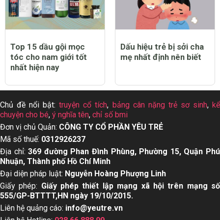
Top 15 dầu gội mọc
Dấu hiệu trẻ bị sởi cha
tóc cho nam giới tốt
mẹ nhất định nên biết
nhất hiện nay
Chủ đề nổi bật:
truyện cổ tích
,
bảng cân nặng trẻ sơ sinh
,
k
chuyện cho bé
,
ý nghĩa tên
,
chỉ số bmi
Đơn vị chủ Quản:
CÔNG TY CỔ PHẦN YÊU TRẺ
Mã số thuế:
0312926237
Địa chỉ:
369 đường Phan Đình Phùng, Phường 15, Quận Ph
Nhuận, Thành phố Hồ Chí Minh
Đại diện pháp luật:
Nguyễn Hoàng Phượng Linh
Giấy phép:
Giấy phép thiết lập mạng xã hội trên mạng s
555/GP-BTTTT,HN ngày 19/10/2015.
Liên hệ quảng cáo:
info@yeutre.vn