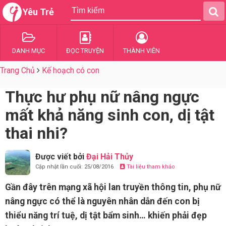
Yêu Trẻ
DANH MỤC
ĐỌC TRUYỆN
THÀNH VIÊN
Trang Chủ
Kế hoạch có con
Thực hư phụ nữ nâng ngực
mất khả năng sinh con, dị tật
thai nhi?
Được viết bởi
Đại Hải Thủy
Cập nhật lần cuối: 25/08/2016
Tài liệu tham khảo
Gần đây trên mạng xã hội lan truyền thông tin, phụ nữ
nâng ngực có thể là nguyên nhân dẫn đến con bị
thiểu năng trí tuệ, dị tật bẩm sinh… khiến phải đẹp