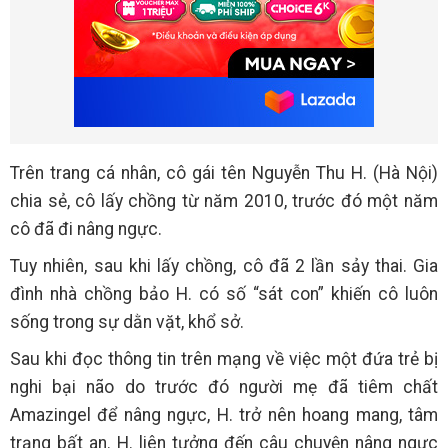
Trên trang cá nhân, cô gái tên Nguyễn Thu H. (Hà Nội)
chia sẻ, cô lấy chồng từ năm 2010, trước đó một năm
cô đã đi nâng ngực.
Tuy nhiên, sau khi lấy chồng, cô đã 2 lần sảy thai. Gia
đình nhà chồng bảo H. có số “sát con” khiến cô luôn
sống trong sự dằn vặt, khổ sở.
Sau khi đọc thông tin trên mạng về việc một đứa trẻ bị
nghi bại não do trước đó người mẹ đã tiêm chất
Amazingel để nâng ngực, H. trở nên hoang mang, tâm
trạng bất an. H. liên tưởng đến câu chuyện nâng ngực