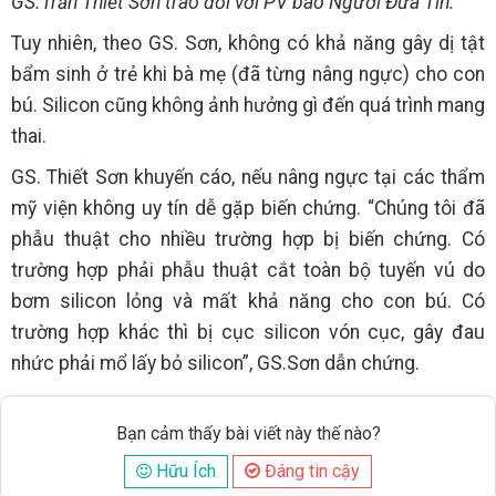
GS.Trần Thiết Sơn trao đổi với PV báo Người Đưa Tin.
Tuy nhiên, theo GS. Sơn, không có khả năng gây dị tật
bẩm sinh ở trẻ khi bà mẹ (đã từng nâng ngực) cho con
bú. Silicon cũng không ảnh hưởng gì đến quá trình mang
thai.
GS. Thiết Sơn khuyến cáo, nếu nâng ngực tại các thẩm
mỹ viện không uy tín dễ gặp biến chứng. “Chúng tôi đã
phẫu thuật cho nhiều trường hợp bị biến chứng. Có
trường hợp phải phẫu thuật cắt toàn bộ tuyến vú do
bơm silicon lỏng và mất khả năng cho con bú. Có
trường hợp khác thì bị cục silicon vón cục, gây đau
nhức phải mổ lấy bỏ silicon”, GS.Sơn dẫn chứng.
Bạn cảm thấy bài viết này thế nào?
Hữu Ích
Đáng tin cậy