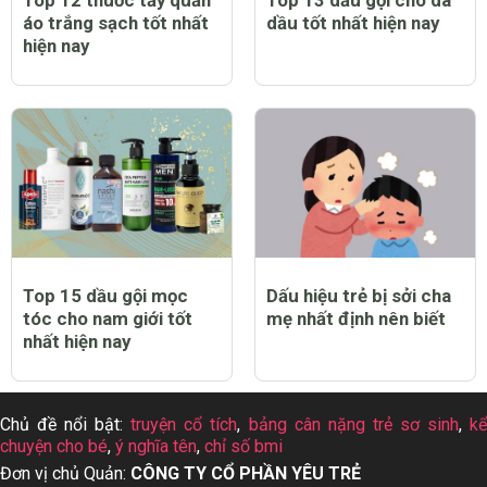
áo trắng sạch tốt nhất
dầu tốt nhất hiện nay
hiện nay
Top 15 dầu gội mọc
Dấu hiệu trẻ bị sởi cha
tóc cho nam giới tốt
mẹ nhất định nên biết
nhất hiện nay
Chủ đề nổi bật:
truyện cổ tích
,
bảng cân nặng trẻ sơ sinh
,
k
chuyện cho bé
,
ý nghĩa tên
,
chỉ số bmi
Đơn vị chủ Quản:
CÔNG TY CỔ PHẦN YÊU TRẺ