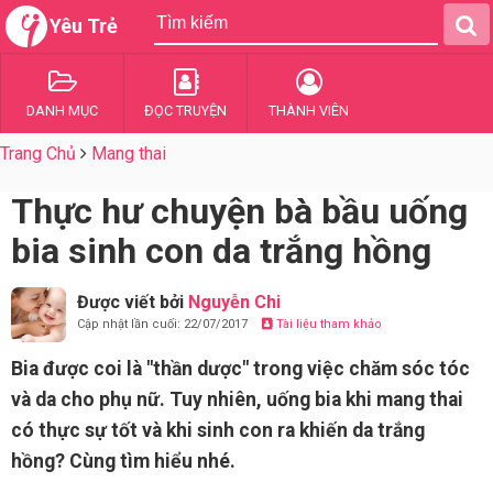
Yêu Trẻ
DANH MỤC
ĐỌC TRUYỆN
THÀNH VIÊN
Trang Chủ
Mang thai
Thực hư chuyện bà bầu uống
bia sinh con da trắng hồng
Được viết bởi
Nguyễn Chi
Cập nhật lần cuối: 22/07/2017
Tài liệu tham khảo
Bia được coi là "thần dược" trong việc chăm sóc tóc
và da cho phụ nữ. Tuy nhiên, uống bia khi mang thai
có thực sự tốt và khi sinh con ra khiến da trắng
hồng? Cùng tìm hiểu nhé.