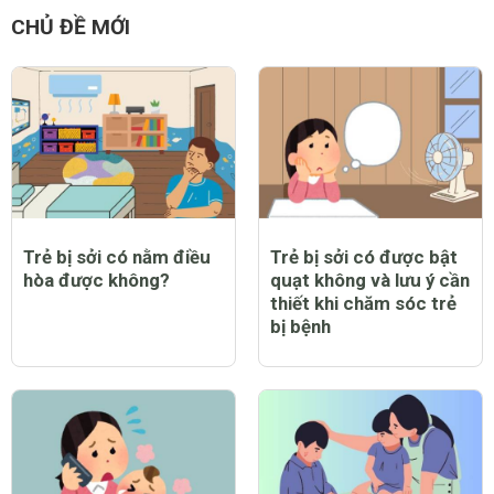
CHỦ ĐỀ MỚI
Trẻ bị sởi có nằm điều
Trẻ bị sởi có được bật
hòa được không?
quạt không và lưu ý cần
thiết khi chăm sóc trẻ
bị bệnh