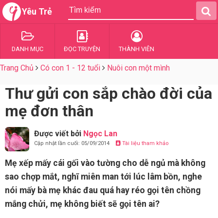
Yêu Trẻ
DANH MỤC
ĐỌC TRUYỆN
THÀNH VIÊN
Trang Chủ
Có con 1 - 12 tuổi
Nuôi con một mình
Thư gửi con sắp chào đời của
mẹ đơn thân
Được viết bởi
Ngọc Lan
Cập nhật lần cuối: 05/09/2014
Tài liệu tham khảo
Mẹ xếp mấy cái gối vào tường cho dễ ngủ mà không
sao chợp mắt, nghĩ miên man tới lúc lâm bồn, nghe
nói mấy bà mẹ khác đau quá hay réo gọi tên chồng
mắng chửi, mẹ không biết sẽ gọi tên ai?