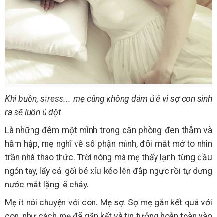
Khi buồn, stress... mẹ cũng không dám ủ ê vì sợ con sinh
ra sẽ luôn ủ dột
Là những đêm một mình trong căn phòng đen thẫm và
hầm hập, mẹ nghĩ về số phận mình, đôi mắt mở to nhìn
trần nhà thao thức. Trời nóng mà mẹ thấy lạnh từng đầu
ngón tay, lấy cái gối bé xíu kéo lên đắp ngực rồi tự dưng
nước mắt lặng lẽ chảy.
Mẹ ít nói chuyện với con. Mẹ sợ. Sợ mẹ gắn kết quá với
con, như cách mẹ đã gắn kết và tin tưởng hoàn toàn vào