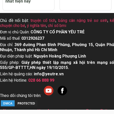
nhất hiện nay
Chủ đề nổi bật:
truyện cổ tích
,
bảng cân nặng trẻ sơ sinh
,
k
chuyện cho bé
,
ý nghĩa tên
,
chỉ số bmi
Đơn vị chủ Quản:
CÔNG TY CỔ PHẦN YÊU TRẺ
Mã số thuế:
0312926237
Địa chỉ:
369 đường Phan Đình Phùng, Phường 15, Quận Ph
Nhuận, Thành phố Hồ Chí Minh
Đại diện pháp luật:
Nguyễn Hoàng Phượng Linh
Giấy phép:
Giấy phép thiết lập mạng xã hội trên mạng s
555/GP-BTTTT,HN ngày 19/10/2015.
Liên hệ quảng cáo:
info@yeutre.vn
Liên hệ Hotline:
028 66 888 99
Theo dõi chúng tôi trên:
About us
User Agreement
Privacy Policy