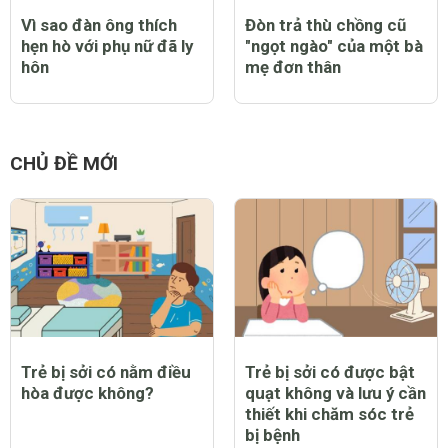
Vì sao đàn ông thích
Đòn trả thù chồng cũ
hẹn hò với phụ nữ đã ly
"ngọt ngào" của một bà
hôn
mẹ đơn thân
CHỦ ĐỀ MỚI
Trẻ bị sởi có nằm điều
Trẻ bị sởi có được bật
hòa được không?
quạt không và lưu ý cần
thiết khi chăm sóc trẻ
bị bệnh