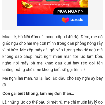
Mùa hè, Hà Nội đón cái nóng xấp xỉ 40 độ. Đêm, mẹ dỗ
giấc ngủ cho hai mẹ con mình trong căn phòng nóng rẫy
vì oi bức. Mẹ xếp mấy cái gối vào tường cho dễ ngủ mà
không sao chợp mắt, nghĩ miên man tới lúc lâm bồn,
nghe nói mấy bà mẹ khác đau quá hay réo gọi tên
chồng mắng chửi, mẹ không biết sẽ gọi tên ai?
Mẹ nghĩ lan man, rồi lại lắc lắc đầu cho suy nghĩ ấy bay
đi.
Con gái biết không, làm mẹ đơn thân…
Là những lúc cơ thể bầu bì mệt rũ, mẹ chỉ muốn lấy lý do