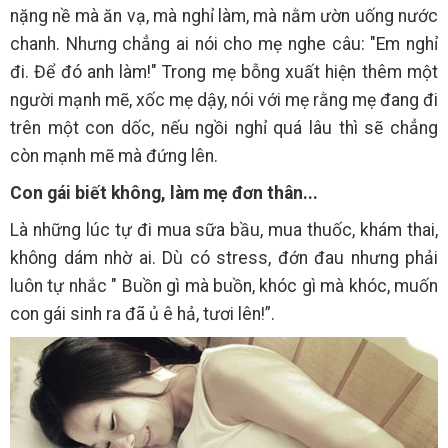
nặng nề mà ăn vạ, mà nghỉ làm, mà nằm ườn uống nước
chanh. Nhưng chẳng ai nói cho mẹ nghe câu: "Em nghỉ
đi. Để đó anh làm!" Trong mẹ bỗng xuất hiện thêm một
người mạnh mẽ, xốc mẹ dậy, nói với mẹ rằng mẹ đang đi
trên một con dốc, nếu ngồi nghỉ quá lâu thì sẽ chẳng
còn mạnh mẽ mà đứng lên.
Con gái biết không, làm mẹ đơn thân...
Là những lúc tự đi mua sữa bầu, mua thuốc, khám thai,
không dám nhờ ai. Dù có stress, đớn đau nhưng phải
luôn tự nhắc " Buồn gì mà buồn, khóc gì mà khóc, muốn
con gái sinh ra đã ủ ê hả, tươi lên!”.