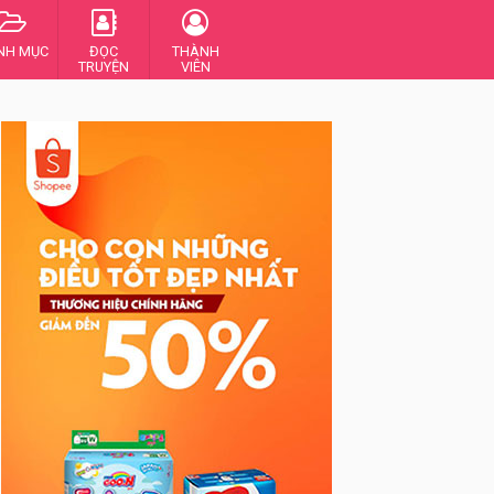
NH MỤC
ĐỌC
THÀNH
TRUYỆN
VIÊN