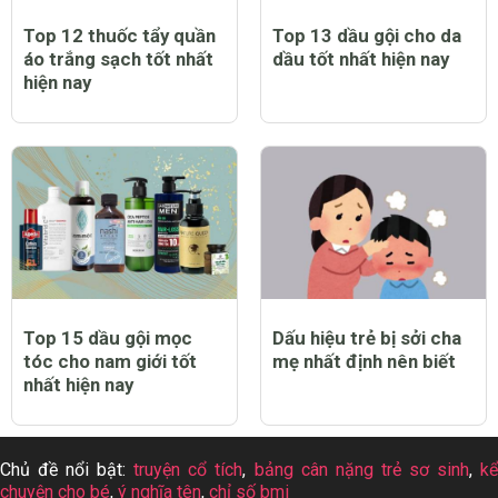
Top 12 thuốc tẩy quần
Top 13 dầu gội cho da
áo trắng sạch tốt nhất
dầu tốt nhất hiện nay
hiện nay
Top 15 dầu gội mọc
Dấu hiệu trẻ bị sởi cha
tóc cho nam giới tốt
mẹ nhất định nên biết
nhất hiện nay
Chủ đề nổi bật:
truyện cổ tích
,
bảng cân nặng trẻ sơ sinh
,
k
chuyện cho bé
,
ý nghĩa tên
,
chỉ số bmi