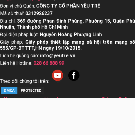
Đơn vị chủ Quản:
CÔNG TY CỔ PHẦN YÊU TRẺ
Mã số thuế:
0312926237
Địa chỉ:
369 đường Phan Đình Phùng, Phường 15, Quận Ph
Nhuận, Thành phố Hồ Chí Minh
Đại diện pháp luật:
Nguyễn Hoàng Phượng Linh
Giấy phép:
Giấy phép thiết lập mạng xã hội trên mạng s
555/GP-BTTTT,HN ngày 19/10/2015.
Liên hệ quảng cáo:
info@yeutre.vn
Liên hệ Hotline:
028 66 888 99
Theo dõi chúng tôi trên:
About us
User Agreement
Privacy Policy
Sơ đồ trang web
© Copyright 2014 Yeutre.vn, all rights reserved. Chuyên
trang mạng xã hội Mẹ & Bé uy tín hàng đầu Việt Nam. Với nội
dung được viết và tham vấn bởi các chuyên gia & Bác sĩ
hàng đầu trong lĩnh vực.