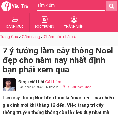
Yêu Trẻ
DANH MỤC
ĐỌC TRUYỆN
THÀNH VIÊN
Trang Chủ
Cẩm nang
Chăm sóc nhà cửa
7 ý tưởng làm cây thông Noel
đẹp cho năm nay nhất định
bạn phải xem qua
Được viết bởi
Cát Lâm
Cập nhật lần cuối: 11/12/2023
Tài liệu tham khảo
Làm cây thông Noel đẹp luôn là "mục tiêu" của nhiều
gia đình mỗi khi tháng 12 đến. Việc trang trí cây
thông truyền thống không còn là điều duy nhất mà