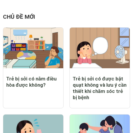
CHỦ ĐỀ MỚI
Trẻ bị sởi có nằm điều
Trẻ bị sởi có được bật
hòa được không?
quạt không và lưu ý cần
thiết khi chăm sóc trẻ
bị bệnh