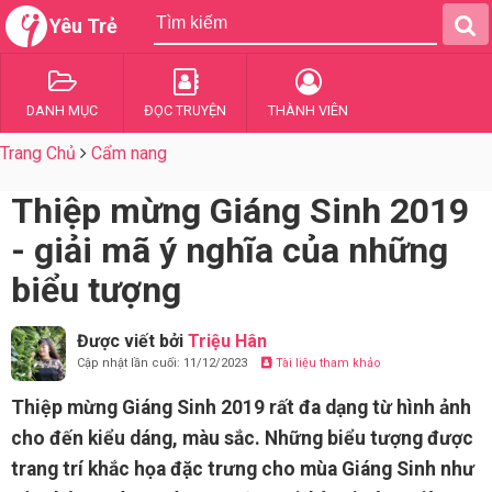
Yêu Trẻ
DANH MỤC
ĐỌC TRUYỆN
THÀNH VIÊN
Trang Chủ
Cẩm nang
Thiệp mừng Giáng Sinh 2019
- giải mã ý nghĩa của những
biểu tượng
Được viết bởi
Triệu Hân
Cập nhật lần cuối: 11/12/2023
Tài liệu tham khảo
Thiệp mừng Giáng Sinh 2019 rất đa dạng từ hình ảnh
cho đến kiểu dáng, màu sắc. Những biểu tượng được
trang trí khắc họa đặc trưng cho mùa Giáng Sinh như