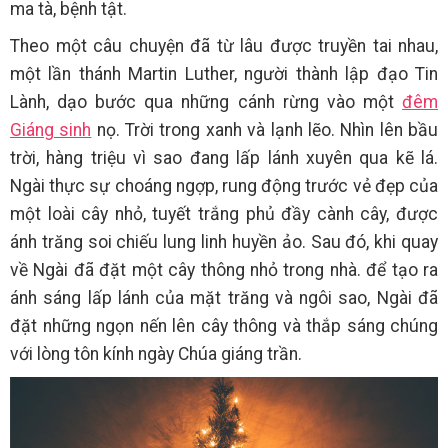
ma tà, bệnh tật.
Theo một câu chuyện đã từ lâu được truyền tai nhau,
một lần thánh Martin Luther, người thành lập đạo Tin
Lành, dạo bước qua những cánh rừng vào một
đêm
Giáng sinh
nọ. Trời trong xanh và lạnh lẽo. Nhìn lên bầu
trời, hàng triệu vì sao đang lấp lánh xuyên qua kẽ lá.
Ngài thực sự choáng ngợp, rung động trước vẻ đẹp của
một loài cây nhỏ, tuyết trắng phủ đầy cành cây, được
ánh trăng soi chiếu lung linh huyền ảo. Sau đó, khi quay
về Ngài đã đặt một cây thông nhỏ trong nhà. để tạo ra
ánh sáng lấp lánh của mặt trăng và ngôi sao, Ngài đã
đặt những ngọn nến lên cây thông và thắp sáng chúng
với lòng tôn kính ngày Chúa giáng trần.