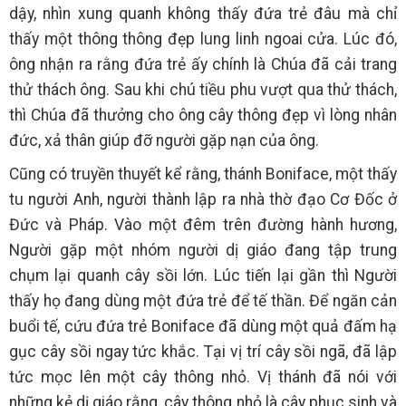
dậy, nhìn xung quanh không thấy đứa trẻ đâu mà chỉ
thấy một thông thông đẹp lung linh ngoai cửa. Lúc đó,
ông nhận ra rằng đứa trẻ ấy chính là Chúa đã cải trang
thử thách ông. Sau khi chú tiều phu vượt qua thử thách,
thì Chúa đã thưởng cho ông cây thông đẹp vì lòng nhân
đức, xả thân giúp đỡ người gặp nạn của ông.
Cũng có truyền thuyết kể rằng, thánh Boniface, một thấy
tu người Anh, người thành lập ra nhà thờ đạo Cơ Đốc ở
Đức và Pháp. Vào một đêm trên đường hành hương,
Người gặp một nhóm người dị giáo đang tập trung
chụm lại quanh cây sồi lớn. Lúc tiến lại gần thì Người
thấy họ đang dùng một đứa trẻ để tế thần. Để ngăn cản
buổi tế, cứu đứa trẻ Boniface đã dùng một quả đấm hạ
gục cây sồi ngay tức khắc. Tại vị trí cây sồi ngã, đã lập
tức mọc lên một cây thông nhỏ. Vị thánh đã nói với
những kẻ dị giáo rằng, cây thông nhỏ là cây phục sinh và