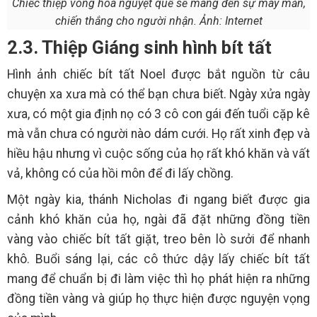
Chiếc thiệp vòng hoa nguyệt quế sẽ mang đến sự may mắn,
chiến thắng cho người nhận. Ảnh: Internet
2.3. Thiệp Giáng sinh hình bít tất
Hình ảnh chiếc bít tất Noel được bắt nguồn từ câu
chuyện xa xưa mà có thể bạn chưa biết. Ngày xửa ngày
xưa, có một gia định nọ có 3 cô con gái đến tuổi cặp kê
mà vẫn chưa có người nào dám cưới. Họ rất xinh đẹp và
hiều hậu nhưng vì cuộc sống của họ rất khó khăn và vất
vả, không có của hồi môn để đi lấy chồng.
Một ngày kia, thánh Nicholas đi ngang biết được gia
cảnh khó khăn của họ, ngài đã đặt những đồng tiền
vàng vào chiếc bít tất giặt, treo bên lò sưởi để nhanh
khô. Buổi sáng lại, các cô thức dậy lấy chiếc bít tất
mang để chuẩn bị đi làm việc thì họ phát hiện ra những
đồng tiền vàng và giúp họ thực hiện được nguyện vọng