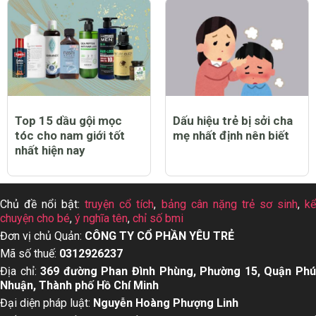
Top 15 dầu gội mọc
Dấu hiệu trẻ bị sởi cha
tóc cho nam giới tốt
mẹ nhất định nên biết
nhất hiện nay
Chủ đề nổi bật:
truyện cổ tích
,
bảng cân nặng trẻ sơ sinh
,
k
chuyện cho bé
,
ý nghĩa tên
,
chỉ số bmi
Đơn vị chủ Quản:
CÔNG TY CỔ PHẦN YÊU TRẺ
Mã số thuế:
0312926237
Địa chỉ:
369 đường Phan Đình Phùng, Phường 15, Quận Ph
Nhuận, Thành phố Hồ Chí Minh
Đại diện pháp luật:
Nguyễn Hoàng Phượng Linh