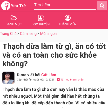
Yêu Trẻ
DANH MỤC
ĐỌC TRUYỆN
THÀNH VIÊN
Trang Chủ
Cẩm nang
Món ngon
Thạch dừa làm từ gì, ăn có tốt
và có an toàn cho sức khỏe
không?
Được viết bởi
Cát Lâm
Cập nhật lần cuối: 02/12/2021
Tài liệu tham khảo
Thạch dừa làm từ gì cho đến nay vẫn là thắc mắc của
rất nhiều người. Một thời gian dài hầu hết chúng ta
đều lo lắng khi đề cập đến thạch dừa. Vì có nhiều câu