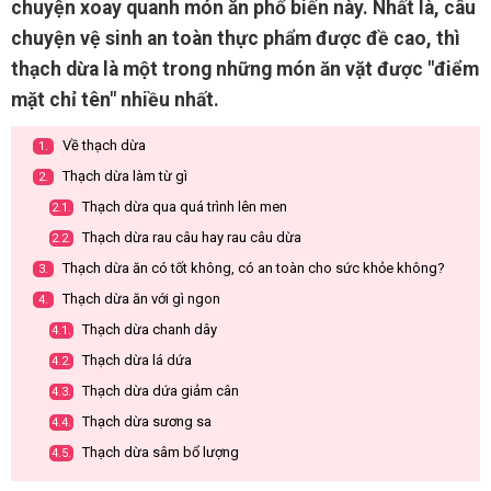
chuyện xoay quanh món ăn phổ biến này. Nhất là, câu
chuyện vệ sinh an toàn thực phẩm được đề cao, thì
thạch dừa là một trong những món ăn vặt được "điểm
mặt chỉ tên" nhiều nhất.
Về thạch dừa
1.
Thạch dừa làm từ gì
2.
Thạch dừa qua quá trình lên men
2.1.
Thạch dừa rau câu hay rau câu dừa
2.2.
Thạch dừa ăn có tốt không, có an toàn cho sức khỏe không?
3.
Thạch dừa ăn với gì ngon
4.
Thạch dừa chanh dây
4.1.
Thạch dừa lá dứa
4.2.
Thạch dừa dứa giảm cân
4.3.
Thạch dừa sương sa
4.4.
Thạch dừa sâm bổ lượng
4.5.