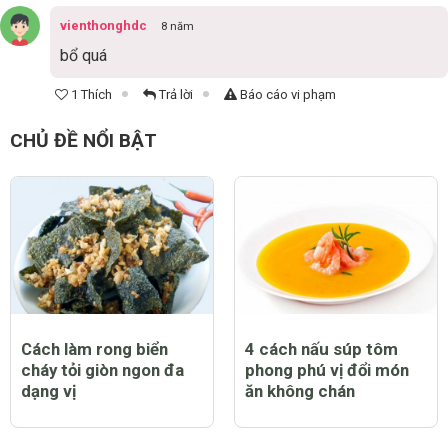
vienthonghdc
8 năm
bổ quá
1 Thích
Trả lời
Báo cáo vi phạm
CHỦ ĐỀ NỔI BẬT
Cách làm rong biển
4 cách nấu súp tôm
cháy tỏi giòn ngon đa
phong phú vị đổi món
dạng vị
ăn không chán