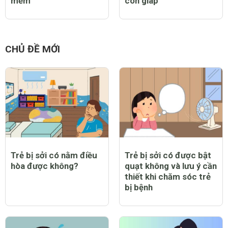
mềm
con giáp
CHỦ ĐỀ MỚI
Trẻ bị sởi có nằm điều
Trẻ bị sởi có được bật
hòa được không?
quạt không và lưu ý cần
thiết khi chăm sóc trẻ
bị bệnh