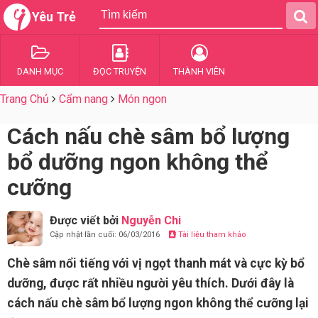
Yêu Trẻ
DANH MỤC
ĐỌC TRUYỆN
THÀNH VIÊN
Trang Chủ
Cẩm nang
Món ngon
Cách nấu chè sâm bổ lượng
bổ dưỡng ngon không thể
cưỡng
Được viết bởi
Nguyễn Chi
Cập nhật lần cuối: 06/03/2016
Tài liệu tham khảo
Chè sâm nổi tiếng với vị ngọt thanh mát và cực kỳ bổ
dưỡng, được rất nhiều người yêu thích. Dưới đây là
cách nấu chè sâm bổ lượng ngon không thể cưỡng lại