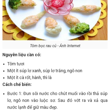
Tôm bọc rau củ - Ảnh Internet
Nguyên liệu cần có:
Tôm tươi
Một ít súp lơ xanh, súp lơ trắng, ngô non
Một ít cà rốt, hành, thì là
Cách chế biến:
Bước 1: Đun sôi nước cho chút muối vào rồi thả súp
lơ, ngô non vào luộc sơ. Sau đó vớt ra và xả qua
nước lạnh để giữ màu đẹp.