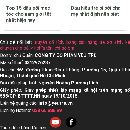
Top 15 dầu gội mọc
Dấu hiệu trẻ bị sởi cha
tóc cho nam giới tốt
mẹ nhất định nên biết
nhất hiện nay
Chủ đề nổi bật:
truyện cổ tích
,
bảng cân nặng trẻ sơ sinh
,
k
chuyện cho bé
,
ý nghĩa tên
,
chỉ số bmi
Đơn vị chủ Quản:
CÔNG TY CỔ PHẦN YÊU TRẺ
Mã số thuế:
0312926237
Địa chỉ:
369 đường Phan Đình Phùng, Phường 15, Quận Ph
Nhuận, Thành phố Hồ Chí Minh
Đại diện pháp luật:
Nguyễn Hoàng Phượng Linh
Giấy phép:
Giấy phép thiết lập mạng xã hội trên mạng s
555/GP-BTTTT,HN ngày 19/10/2015.
Liên hệ quảng cáo:
info@yeutre.vn
Liên hệ Hotline:
028 66 888 99
Theo dõi chúng tôi trên: