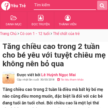
Yêu Trẻ
DANH MỤC
ĐỌC TRUYỆN
THÀNH VIÊN
Trang Chủ
Có con 1 - 12 tuổi
Thể chất của trẻ
Tăng chiều cao trong 2 tuần
cho bé yêu với tuyệt chiêu mẹ
không nên bỏ qua
Được viết bởi
Lê Huỳnh Ngọc Mai
Cập nhật lần cuối: 30/03/2018
Tài liệu tham khảo
Tăng chiều cao trong 2 tuần là điều mà bất kỳ bố mẹ
nào cũng đều mong muốn, đặc biệt là đối với các bé
đang tuổi ăn tuổi chơi. Bởi chiều cao là một lợi thế