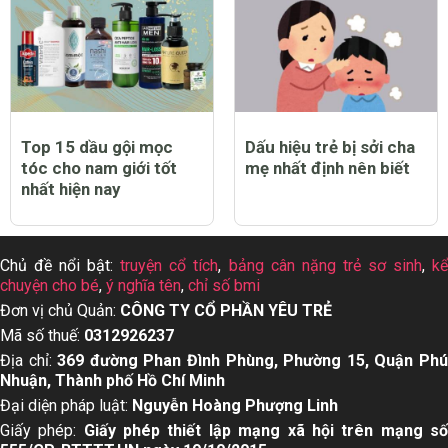
Top 15 dầu gội mọc
Dấu hiệu trẻ bị sởi cha
tóc cho nam giới tốt
mẹ nhất định nên biết
nhất hiện nay
Chủ đề nổi bật:
truyện cổ tích
,
bảng cân nặng trẻ sơ sinh
,
k
chuyện cho bé
,
ý nghĩa tên
,
chỉ số bmi
Đơn vị chủ Quản:
CÔNG TY CỔ PHẦN YÊU TRẺ
Mã số thuế:
0312926237
Địa chỉ:
369 đường Phan Đình Phùng, Phường 15, Quận Ph
Nhuận, Thành phố Hồ Chí Minh
Đại diện pháp luật:
Nguyễn Hoàng Phượng Linh
Giấy phép:
Giấy phép thiết lập mạng xã hội trên mạng s