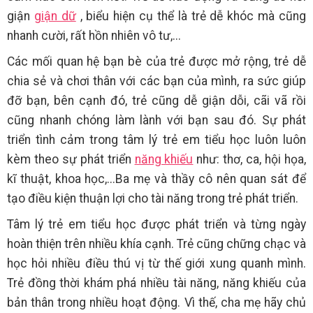
giận
giận dữ
, biểu hiện cụ thể là trẻ dễ khóc mà cũng
nhanh cười, rất hồn nhiên vô tư,...
Các mối quan hệ bạn bè của trẻ được mở rộng, trẻ dễ
chia sẻ và chơi thân với các bạn của mình, ra sức giúp
đỡ bạn, bên cạnh đó, trẻ cũng dễ giận dỗi, cãi vã rồi
cũng nhanh chóng làm lành với bạn sau đó. Sự phát
triển tình cảm trong tâm lý trẻ em tiểu học luôn luôn
kèm theo sự phát triển
năng khiếu
như: thơ, ca, hội họa,
kĩ thuật, khoa học,...Ba mẹ và thầy cô nên quan sát để
tạo điều kiện thuận lợi cho tài năng trong trẻ phát triển.
Tâm lý trẻ em tiểu học
được phát triển và từng ngày
hoàn thiện trên nhiều khía cạnh. Trẻ cũng chững chạc và
học hỏi nhiều điều thú vị từ thế giới xung quanh mình.
Trẻ đồng thời khám phá nhiều tài năng, năng khiếu của
bản thân trong nhiều hoạt động. Vì thế, cha mẹ hãy chủ