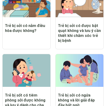
Trẻ bị sởi có nằm điều
Trẻ bị sởi có được bật
hòa được không?
quạt không và lưu ý cần
thiết khi chăm sóc trẻ
bị bệnh
Trẻ bị sốt có tiêm
Trẻ bị sởi có ngứa
phòng sởi được không
không và lời giải đáp
và lưu ý dành cho cha
đầy bất ngờ