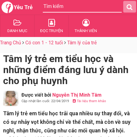
Yêu Trẻ
DANH MỤC
ĐỌC TRUYỆN
THÀNH VIÊN
Trang Chủ
Có con 1 - 12 tuổi
Tâm lý của trẻ
Tâm lý trẻ em tiểu học và
những điểm đáng lưu ý dành
cho phụ huynh
Được viết bởi
Nguyễn Thị Minh Tâm
Cập nhật lần cuối: 22/04/2019
Tài liệu tham khảo
Tâm lý trẻ em tiểu học trải qua nhiều sự thay đổi, và
có sự nhảy vọt không chỉ về thể chất, mà còn về suy
nghĩ, nhận thức, cũng như các mối quan hệ xã hội.