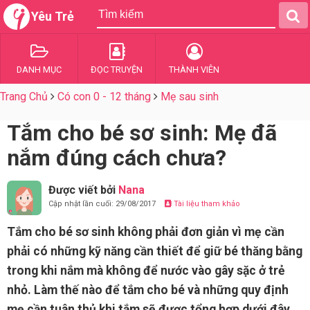
Yêu Trẻ
DANH MỤC
ĐỌC TRUYỆN
THÀNH VIÊN
Trang Chủ
Có con 0 - 12 tháng
Mẹ sau sinh
Tắm cho bé sơ sinh: Mẹ đã
nắm đúng cách chưa?
Được viết bởi
Nana
Cập nhật lần cuối: 29/08/2017
Tài liệu tham khảo
Tắm cho bé sơ sinh không phải đơn giản vì mẹ cần
phải có những kỹ năng cần thiết để giữ bé thăng bằng
trong khi nắm mà không để nước vào gây sặc ở trẻ
nhỏ. Làm thế nào để tắm cho bé và những quy định
mẹ cần tuân thủ khi tắm sẽ được tổng hợp dưới đây.