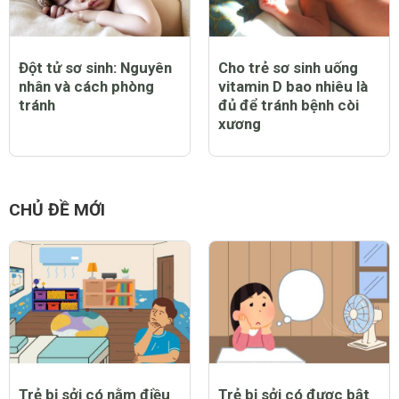
Đột tử sơ sinh: Nguyên
Cho trẻ sơ sinh uống
nhân và cách phòng
vitamin D bao nhiêu là
tránh
đủ để tránh bệnh còi
xương
CHỦ ĐỀ MỚI
Trẻ bị sởi có nằm điều
Trẻ bị sởi có được bật