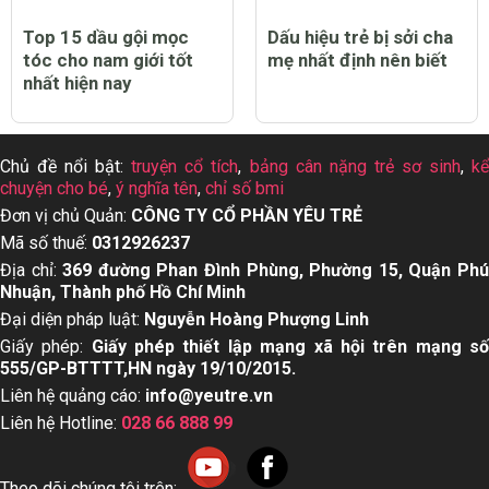
Top 15 dầu gội mọc
Dấu hiệu trẻ bị sởi cha
tóc cho nam giới tốt
mẹ nhất định nên biết
nhất hiện nay
Chủ đề nổi bật:
truyện cổ tích
,
bảng cân nặng trẻ sơ sinh
,
k
chuyện cho bé
,
ý nghĩa tên
,
chỉ số bmi
Đơn vị chủ Quản:
CÔNG TY CỔ PHẦN YÊU TRẺ
Mã số thuế:
0312926237
Địa chỉ:
369 đường Phan Đình Phùng, Phường 15, Quận Ph
Nhuận, Thành phố Hồ Chí Minh
Đại diện pháp luật:
Nguyễn Hoàng Phượng Linh
Giấy phép:
Giấy phép thiết lập mạng xã hội trên mạng s
555/GP-BTTTT,HN ngày 19/10/2015.
Liên hệ quảng cáo:
info@yeutre.vn
Liên hệ Hotline:
028 66 888 99
Theo dõi chúng tôi trên: