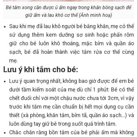
Bé tắm xong cần được ủ ấm ngay trong khăn bông sạch để
giữ ấm và lau khô cơ thể (Ảnh minh hoạ)
Sau khi mẹ đã lau khô người bé bằng khăn, mẹ có thể
sử dụng thêm kem dưỡng sơ sinh hoặc phấn rôm
giữ cho bé luôn khô thoáng, mặc bỉm và quần áo
sạch, bé đã hoàn thành việc tắm rửa cơ thể cùng
mẹ.
Lưu ý khi tắm cho bé:
Lưu ý quan trọng nhất, không bao giờ được để em bé
dưới tầm kiểm soát của mẹ dù chỉ 1 phút: Bé có thể
chết đuối chỉ với một chậu nước chưa tới 3cm, vì vậy
trước khi tắm mẹ cần chuẩn bị hết mọi dụng cụ cần
thiết (xà phòng, khăn tắm, bỉm tã, quần áo sạch...) và
luôn dùng tay giữ bé trong suốt quá trình tắm.
Chắc chắn rằng bồn tắm của bé phải ấm mà không