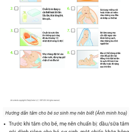
Hướng dẫn tắm cho bé sơ sinh mẹ nên biết (Ảnh minh hoạ)
Trước khi tắm cho bé, mẹ nên chuẩn bị: dầu/sữa tắm
gội dành riêng cho bé sơ sinh, một chiếc khăn bông