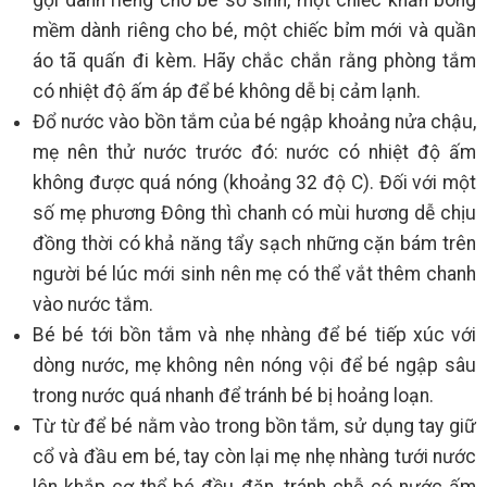
mềm dành riêng cho bé, một chiếc bỉm mới và quần
áo tã quấn đi kèm. Hãy chắc chắn rằng phòng tắm
có nhiệt độ ấm áp để bé không dễ bị cảm lạnh.
Đổ nước vào bồn tắm của bé ngập khoảng nửa chậu,
mẹ nên thử nước trước đó: nước có nhiệt độ ấm
không được quá nóng (khoảng 32 độ C). Đối với một
số mẹ phương Đông thì chanh có mùi hương dễ chịu
đồng thời có khả năng tẩy sạch những cặn bám trên
người bé lúc mới sinh nên mẹ có thể vắt thêm chanh
vào nước tắm.
Bé bé tới bồn tắm và nhẹ nhàng để bé tiếp xúc với
dòng nước, mẹ không nên nóng vội để bé ngập sâu
trong nước quá nhanh để tránh bé bị hoảng loạn.
Từ từ để bé nằm vào trong bồn tắm, sử dụng tay giữ
cổ và đầu em bé, tay còn lại mẹ nhẹ nhàng tưới nước
lên khắp cơ thể bé đều đặn, tránh chỗ có nước ấm