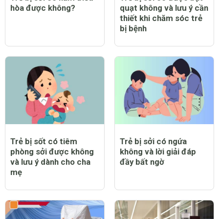
hòa được không?
quạt không và lưu ý cần
thiết khi chăm sóc trẻ
bị bệnh
Trẻ bị sốt có tiêm
Trẻ bị sởi có ngứa
phòng sởi được không
không và lời giải đáp
và lưu ý dành cho cha
đầy bất ngờ
mẹ