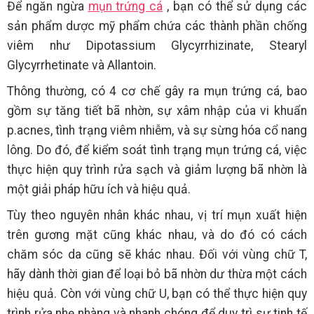
Để ngăn ngừa
mụn trứng cá
, bạn có thể sử dụng các
sản phẩm dược mỹ phẩm chứa các thành phần chống
viêm như Dipotassium Glycyrrhizinate, Stearyl
Glycyrrhetinate và Allantoin.
Thông thường, có 4 cơ chế gây ra mụn trứng cá, bao
gồm sự tăng tiết bã nhờn, sự xâm nhập của vi khuẩn
p.acnes, tình trạng viêm nhiễm, và sự sừng hóa cổ nang
lông. Do đó, để kiểm soát tình trạng mụn trứng cá, việc
thực hiện quy trình rửa sạch và giảm lượng bã nhờn là
một giải pháp hữu ích và hiệu quả.
Tùy theo nguyên nhân khác nhau, vị trí mụn xuất hiện
trên gương mặt cũng khác nhau, và do đó có cách
chăm sóc da cũng sẽ khác nhau. Đối với vùng chữ T,
hãy dành thời gian để loại bỏ bã nhờn dư thừa một cách
hiệu quả. Còn với vùng chữ U, bạn có thể thực hiện quy
trình rửa nhẹ nhàng và nhanh chóng để duy trì sự tinh tế