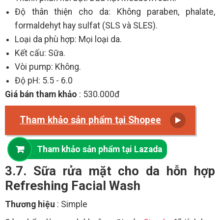
Độ thân thiện cho da: Không paraben, phalate,
formaldehyt hay sulfat (SLS và SLES).
Loại da phù hợp: Mọi loại da.
Kết cấu: Sữa.
Vòi pump: Không.
Độ pH: 5.5 - 6.0
Giá bán tham khảo
: 530.000đ
Tham khảo sản phẩm tại Shopee
Tham khảo sản phẩm tại Lazada
3.7. Sữa rửa mặt cho da hỗn hợp
Refreshing Facial Wash
Thương hiệu
: Simple