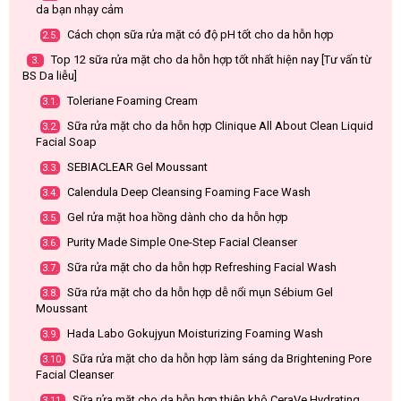
da bạn nhạy cảm
Cách chọn sữa rửa mặt có độ pH tốt cho da hỗn hợp
2.5.
Top 12 sữa rửa mặt cho da hỗn hợp tốt nhất hiện nay [Tư vấn từ
3.
BS Da liễu]
Toleriane Foaming Cream
3.1.
Sữa rửa mặt cho da hỗn hợp Clinique All About Clean Liquid
3.2.
Facial Soap
SEBIACLEAR Gel Moussant
3.3.
Calendula Deep Cleansing Foaming Face Wash
3.4.
Gel rửa mặt hoa hồng dành cho da hỗn hợp
3.5.
Purity Made Simple One-Step Facial Cleanser
3.6.
Sữa rửa mặt cho da hỗn hợp Refreshing Facial Wash
3.7.
Sữa rửa mặt cho da hỗn hợp dễ nổi mụn Sébium Gel
3.8.
Moussant
Hada Labo Gokujyun Moisturizing Foaming Wash
3.9.
Sữa rửa mặt cho da hỗn hợp làm sáng da Brightening Pore
3.10.
Facial Cleanser
Sữa rửa mặt cho da hỗn hợp thiên khô CeraVe Hydrating
3.11.