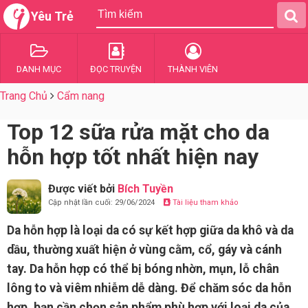
Yêu Trẻ
DANH MỤC
ĐỌC TRUYỆN
THÀNH VIÊN
Trang Chủ
Cẩm nang
Top 12 sữa rửa mặt cho da
hỗn hợp tốt nhất hiện nay
Được viết bởi
Bích Tuyền
Cập nhật lần cuối: 29/06/2024
Tài liệu tham khảo
Da hỗn hợp là loại da có sự kết hợp giữa da khô và da
dầu, thường xuất hiện ở vùng cằm, cổ, gáy và cánh
tay. Da hỗn hợp có thể bị bóng nhờn, mụn, lỗ chân
lông to và viêm nhiễm dễ dàng. Để chăm sóc da hỗn
hợp, bạn cần chọn sản phẩm phù hợp với loại da của