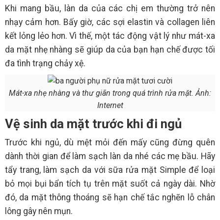
Khi mang bầu, làn da của các chị em thường trở nên
nhạy cảm hơn. Bấy giờ, các sợi elastin và collagen liên
kết lỏng lẻo hơn. Vì thế, một tác động vật lý như mát-xa
da mặt nhẹ nhàng sẽ giúp da của bạn hạn chế được tối
đa tình trạng chảy xệ.
Mát-xa nhẹ nhàng và thư giãn trong quá trình rửa mặt. Ảnh:
Internet
Vệ sinh da mặt trước khi đi ngủ
Trước khi ngủ, dù mệt mỏi đến mấy cũng đừng quên
dành thời gian để làm sạch làn da nhé các mẹ bầu. Hãy
tẩy trang, làm sạch da với sữa rửa mặt Simple để loại
bỏ mọi bụi bẩn tích tụ trên mặt suốt cả ngày dài. Nhờ
đó, da mặt thông thoáng sẽ hạn chế tắc nghẽn lỗ chân
lông gây nên mụn.