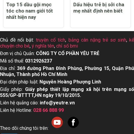
Top 15 dầu gội mọc
Dấu hiệu trẻ bị sởi cha
tóc cho nam giới tốt
mẹ nhất định nên biết
nhất hiện nay
Chủ đề nổi bật:
truyện cổ tích
,
bảng cân nặng trẻ sơ sinh
,
k
chuyện cho bé
,
ý nghĩa tên
,
chỉ số bmi
Đơn vị chủ Quản:
CÔNG TY CỔ PHẦN YÊU TRẺ
Mã số thuế:
0312926237
Địa chỉ:
369 đường Phan Đình Phùng, Phường 15, Quận Ph
Nhuận, Thành phố Hồ Chí Minh
Đại diện pháp luật:
Nguyễn Hoàng Phượng Linh
Giấy phép:
Giấy phép thiết lập mạng xã hội trên mạng s
555/GP-BTTTT,HN ngày 19/10/2015.
Liên hệ quảng cáo:
info@yeutre.vn
Liên hệ Hotline:
028 66 888 99
Theo dõi chúng tôi trên: