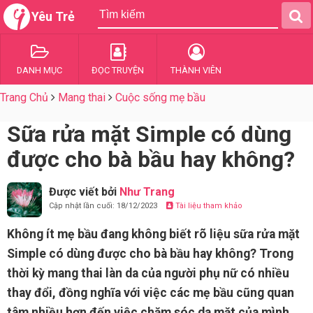
Yêu Trẻ
DANH MỤC
ĐỌC TRUYỆN
THÀNH VIÊN
Trang Chủ
Mang thai
Cuộc sống mẹ bầu
Sữa rửa mặt Simple có dùng
được cho bà bầu hay không?
Được viết bởi
Như Trang
Cập nhật lần cuối: 18/12/2023
Tài liệu tham khảo
Không ít mẹ bầu đang không biết rõ liệu sữa rửa mặt
Simple có dùng được cho bà bầu hay không? Trong
thời kỳ mang thai làn da của người phụ nữ có nhiều
thay đổi, đồng nghĩa với việc các mẹ bầu cũng quan
tâm nhiều hơn đến việc chăm sóc da mặt của mình.