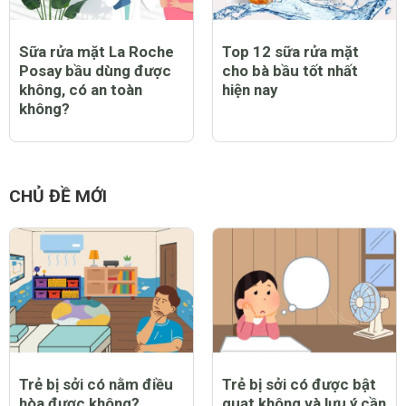
Sữa rửa mặt La Roche
Top 12 sữa rửa mặt
Posay bầu dùng được
cho bà bầu tốt nhất
không, có an toàn
hiện nay
không?
CHỦ ĐỀ MỚI
Trẻ bị sởi có nằm điều
Trẻ bị sởi có được bật
hòa được không?
quạt không và lưu ý cần