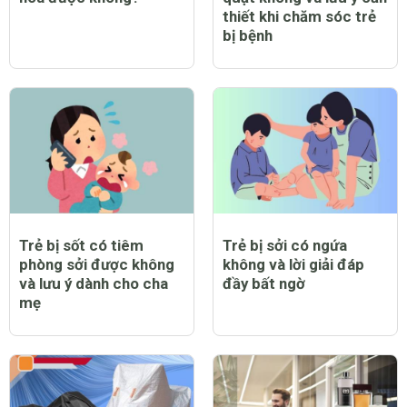
thiết khi chăm sóc trẻ
bị bệnh
Trẻ bị sốt có tiêm
Trẻ bị sởi có ngứa
phòng sởi được không
không và lời giải đáp
và lưu ý dành cho cha
đầy bất ngờ
mẹ