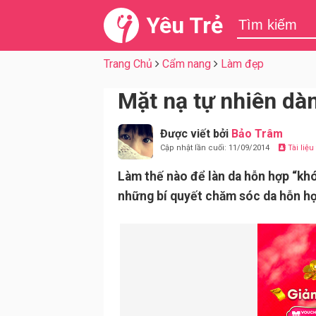
Yêu Trẻ
Trang Chủ
Cẩm nang
Làm đẹp
Mặt nạ tự nhiên dà
Được viết bởi
Bảo Trâm
Cập nhật lần cuối: 11/09/2014
Tài liệ
Làm thế nào để làn da hỗn hợp “khó
những bí quyết chăm sóc da hỗn hợ