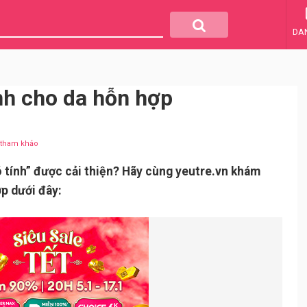
DA
nh cho da hỗn hợp
u tham khảo
 tính” được cải thiện? Hãy cùng yeutre.vn khám
p dưới đây: