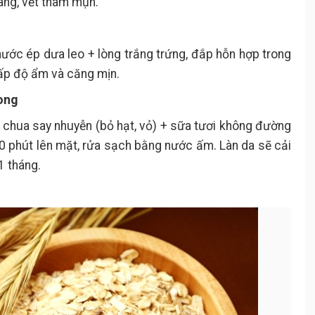
ang, vết thâm mụn.
 nước ép dưa leo + lòng trắng trứng, đắp hỗn hợp trong
ấp độ ẩm và căng mịn.
 ong
 chua say nhuyễn (bỏ hạt, vỏ) + sữa tươi không đường
0 phút lên mặt, rửa sạch bằng nước ấm. Làn da sẽ cải
1 tháng.