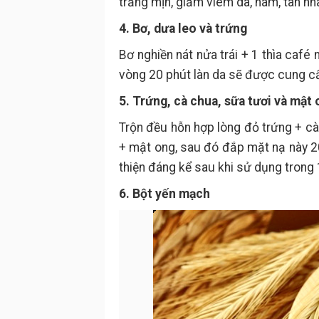
trắng mịn, giảm viêm da, nám, tàn nh
4. Bơ, dưa leo và trứng
Bơ nghiền nát nửa trái + 1 thìa café
vòng 20 phút làn da sẽ được cung c
5. Trứng, cà chua, sữa tươi và mật
Trộn đều hỗn hợp lòng đỏ trứng + cà
+ mật ong, sau đó đắp mặt nạ này 2
thiện đáng kể sau khi sử dụng trong 
6. Bột yến mạch