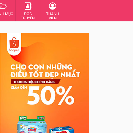
NH MỤC
ĐỌC
THÀNH
TRUYỆN
VIÊN