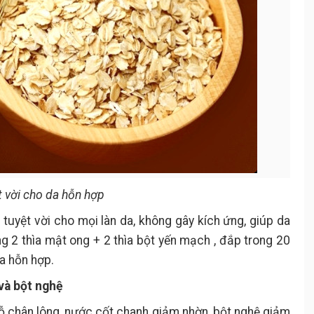
 vời cho da hỗn hợp
uyệt vời cho mọi làn da, không gây kích ứng, giúp da
 2 thìa mật ong + 2 thìa bột yến mạch , đắp trong 20
da hỗn hợp.
và bột nghệ
ỗ chân lông, nước cốt chanh giảm nhờn, bột nghệ giảm