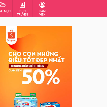
NH MỤC
ĐỌC
THÀNH
TRUYỆN
VIÊN