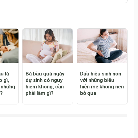
Đăng
u là
Bà bầu quá ngày
Dấu hiệu sinh non
 gì,
dự sinh có nguy
với những biểu
à những
hiểm không, cần
hiện mẹ không nên