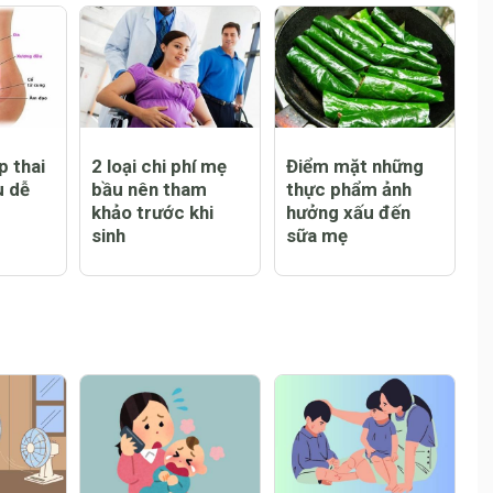
o?
phải làm gì?
bỏ qua
p thai
2 loại chi phí mẹ
Điểm mặt những
u dễ
bầu nên tham
thực phẩm ảnh
khảo trước khi
hưởng xấu đến
sinh
sữa mẹ