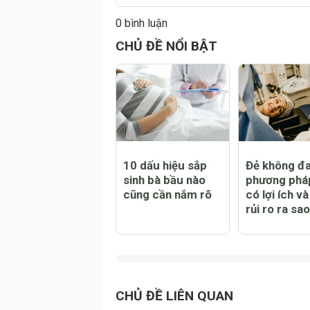
0 bình luận
CHỦ ĐỀ NỔI BẬT
10 dấu hiệu sắp
Đẻ không đa
sinh bà bầu nào
phương pháp
cũng cần nắm rõ
có lợi ích v