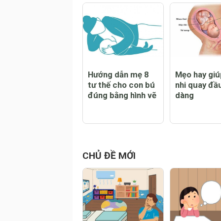
rủi ro ra sa
CHỦ ĐỀ LIÊN QUAN
Hướng dẫn mẹ 8
Mẹo hay giú
tư thế cho con bú
nhi quay đầ
đúng bằng hình vẽ
dàng