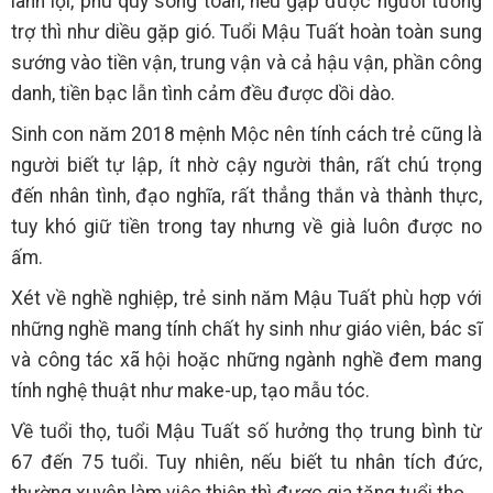
lanh lợi, phú quý song toàn, nếu gặp được người tương
trợ thì như diều gặp gió. Tuổi Mậu Tuất hoàn toàn sung
sướng vào tiền vận, trung vận và cả hậu vận, phần công
danh, tiền bạc lẫn tình cảm đều được dồi dào.
Sinh con năm 2018 mệnh Mộc nên tính cách trẻ cũng là
người biết tự lập, ít nhờ cậy người thân, rất chú trọng
đến nhân tình, đạo nghĩa, rất thẳng thắn và thành thực,
tuy khó giữ tiền trong tay nhưng về già luôn được no
ấm.
Xét về nghề nghiệp, trẻ sinh năm Mậu Tuất phù hợp với
những nghề mang tính chất hy sinh như giáo viên, bác sĩ
và công tác xã hội hoặc những ngành nghề đem mang
tính nghệ thuật như make-up, tạo mẫu tóc.
Về tuổi thọ, tuổi Mậu Tuất số hưởng thọ trung bình từ
67 đến 75 tuổi. Tuy nhiên, nếu biết tu nhân tích đức,