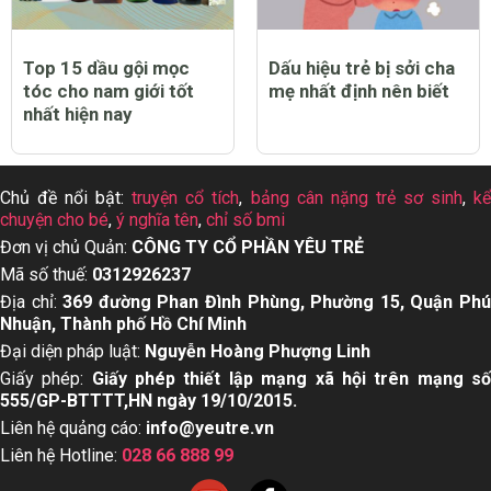
Top 15 dầu gội mọc
Dấu hiệu trẻ bị sởi cha
tóc cho nam giới tốt
mẹ nhất định nên biết
nhất hiện nay
Chủ đề nổi bật:
truyện cổ tích
,
bảng cân nặng trẻ sơ sinh
,
k
chuyện cho bé
,
ý nghĩa tên
,
chỉ số bmi
Đơn vị chủ Quản:
CÔNG TY CỔ PHẦN YÊU TRẺ
Mã số thuế:
0312926237
Địa chỉ:
369 đường Phan Đình Phùng, Phường 15, Quận Ph
Nhuận, Thành phố Hồ Chí Minh
Đại diện pháp luật:
Nguyễn Hoàng Phượng Linh
Giấy phép:
Giấy phép thiết lập mạng xã hội trên mạng s
555/GP-BTTTT,HN ngày 19/10/2015.
Liên hệ quảng cáo:
info@yeutre.vn
Liên hệ Hotline:
028 66 888 99