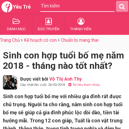
Yêu Trẻ
DANH MỤC
ĐỌC TRUYỆN
THÀNH VIÊN
Trang Chủ
Kế hoạch có con
Chuẩn bị mang thai
Sinh con hợp tuổi bố mẹ năm
2018 - tháng nào tốt nhất?
Được viết bởi
Võ Thị Anh Thy
Cập nhật lần cuối: 26/02/2018
Tài liệu tham khảo
Sinh con hợp tuổi bố mẹ với nhiều gia đình rất được
chú trọng. Người ta cho rằng, năm sinh con hợp tuổi
bố mẹ sẽ giúp cả gia đình phúc lộc dồi dào, tiền tài
hưởng mãi. Trong 12 con giáp, Tuất là con vật trung
thành, thẳng thắn, trọng tình trọng nghĩa và dám hy