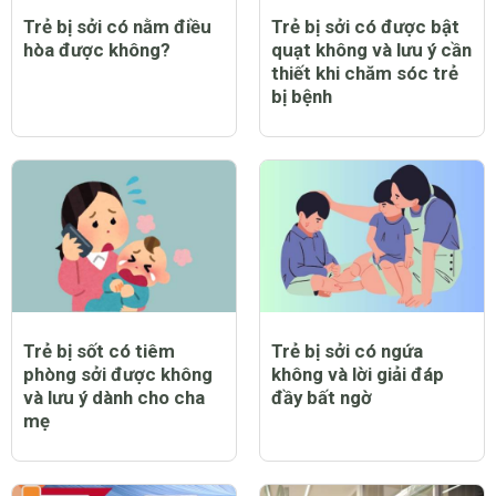
Trẻ bị sởi có nằm điều
Trẻ bị sởi có được bật
hòa được không?
quạt không và lưu ý cần
thiết khi chăm sóc trẻ
bị bệnh
Trẻ bị sốt có tiêm
Trẻ bị sởi có ngứa
phòng sởi được không
không và lời giải đáp
và lưu ý dành cho cha
đầy bất ngờ
mẹ