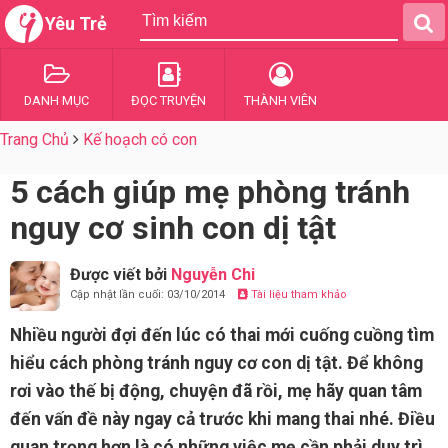
Yêu Trẻ
DANH MỤC
ĐỌC TRUYỆN
THÀNH VIÊN
Trang Chủ
Kế hoạch có con
5 cách giúp mẹ phòng tránh
nguy cơ sinh con dị tật
Được viết bởi
Nguyễn Chi
Cập nhật lần cuối: 03/10/2014
Tài liệu tham khảo
Nhiều người đợi đến lúc có thai mới cuống cuồng tìm
hiểu cách phòng tránh nguy cơ con dị tật. Để không
rơi vào thế bị động, chuyện đã rồi, mẹ hãy quan tâm
đến vấn đề này ngay cả trước khi mang thai nhé. Điều
quan trọng hơn là có những việc mẹ cần phải duy trì