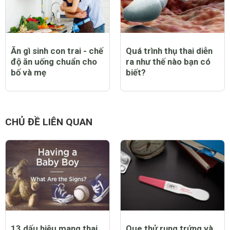
Ăn gì sinh con trai - chế
Quá trình thụ thai diễn
độ ăn uống chuẩn cho
ra như thế nào bạn có
bố và mẹ
biết?
CHỦ ĐỀ LIÊN QUAN
13 dấu hiệu mang thai
Que thử rụng trứng và