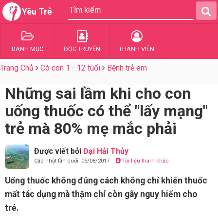
Yêu Trẻ
DANH MỤC
ĐỌC TRUYỆN
THÀNH VIÊN
Trang Chủ
Có con 1 - 12 tuổi
Bệnh trẻ em
Những sai lầm khi cho con
uống thuốc có thể "lấy mạng"
trẻ mà 80% mẹ mắc phải
Được viết bởi
Đại Hải Thủy
Cập nhật lần cuối: 05/08/2017
Tài liệu tham khảo
Uống thuốc không đúng cách không chỉ khiến thuốc
mất tác dụng mà thậm chí còn gây nguy hiểm cho
trẻ.