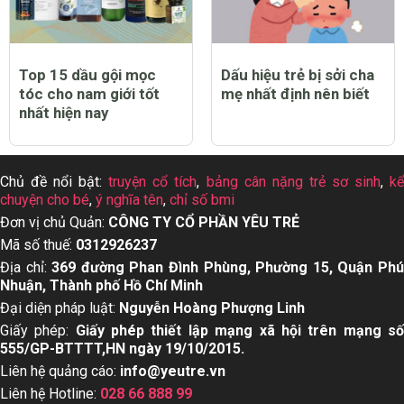
Top 15 dầu gội mọc
Dấu hiệu trẻ bị sởi cha
tóc cho nam giới tốt
mẹ nhất định nên biết
nhất hiện nay
Chủ đề nổi bật:
truyện cổ tích
,
bảng cân nặng trẻ sơ sinh
,
k
chuyện cho bé
,
ý nghĩa tên
,
chỉ số bmi
Đơn vị chủ Quản:
CÔNG TY CỔ PHẦN YÊU TRẺ
Mã số thuế:
0312926237
Địa chỉ:
369 đường Phan Đình Phùng, Phường 15, Quận Ph
Nhuận, Thành phố Hồ Chí Minh
Đại diện pháp luật:
Nguyễn Hoàng Phượng Linh
Giấy phép:
Giấy phép thiết lập mạng xã hội trên mạng s
555/GP-BTTTT,HN ngày 19/10/2015.
Liên hệ quảng cáo:
info@yeutre.vn
Liên hệ Hotline:
028 66 888 99