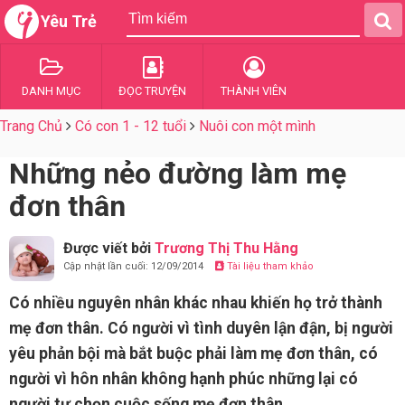
Yêu Trẻ
DANH MỤC
ĐỌC TRUYỆN
THÀNH VIÊN
Trang Chủ
Có con 1 - 12 tuổi
Nuôi con một mình
Những nẻo đường làm mẹ
đơn thân
Được viết bởi
Trương Thị Thu Hằng
Cập nhật lần cuối: 12/09/2014
Tài liệu tham khảo
Có nhiều nguyên nhân khác nhau khiến họ trở thành
mẹ đơn thân. Có người vì tình duyên lận đận, bị người
yêu phản bội mà bắt buộc phải làm mẹ đơn thân, có
người vì hôn nhân không hạnh phúc những lại có
người tự chọn cuộc sống mẹ đơn thân.