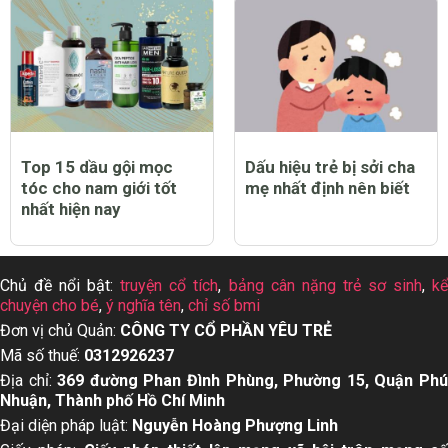
Top 15 dầu gội mọc
Dấu hiệu trẻ bị sởi cha
tóc cho nam giới tốt
mẹ nhất định nên biết
nhất hiện nay
Chủ đề nổi bật:
truyện cổ tích
,
bảng cân nặng trẻ sơ sinh
,
k
chuyện cho bé
,
ý nghĩa tên
,
chỉ số bmi
Đơn vị chủ Quản:
CÔNG TY CỔ PHẦN YÊU TRẺ
Mã số thuế:
0312926237
Địa chỉ:
369 đường Phan Đình Phùng, Phường 15, Quận Ph
Nhuận, Thành phố Hồ Chí Minh
Đại diện pháp luật:
Nguyễn Hoàng Phượng Linh