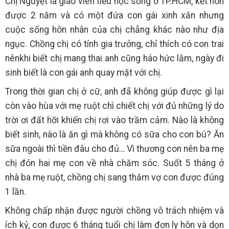
Chị Nguyệt là giáo viên tiểu học sống ở TP.HCM, kết hôn
được 2 năm và có một đứa con gái xinh xắn nhưng
cuộc sống hôn nhân của chị chẳng khác nào như địa
ngục. Chồng chị có tính gia trưởng, chỉ thích có con trai
nênkhi biết chị mang thai anh cũng háo hức lắm, ngày đi
sinh biết là con gái anh quay mặt với chị.
Trong thời gian chị ở cữ, anh đã không giúp được gì lại
còn vào hùa với mẹ ruột chì chiết chị với đủ những lý do
trời ơi đất hỡi khiến chị rơi vào trầm cảm. Nào là không
biết sinh, nào là ăn gì mà không có sữa cho con bú? Ăn
sữa ngoài thì tiền đâu cho đủ… Vì thương con nên ba mẹ
chị đón hai mẹ con về nhà chăm sóc. Suốt 5 tháng ở
nhà ba mẹ ruột, chồng chị sang thăm vợ con được đúng
1 lần.
Không chấp nhận được người chồng vô trách nhiệm và
ích kỷ, con được 6 tháng tuổi chị làm đơn ly hôn và dọn