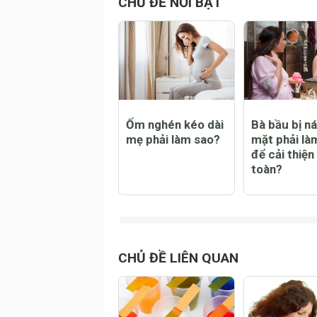
Đăng
CHỦ ĐỀ NỔI BẬT
Ốm nghén kéo dài
Bà bầu bị n
mẹ phải làm sao?
mặt phải là
để cải thiện
toàn?