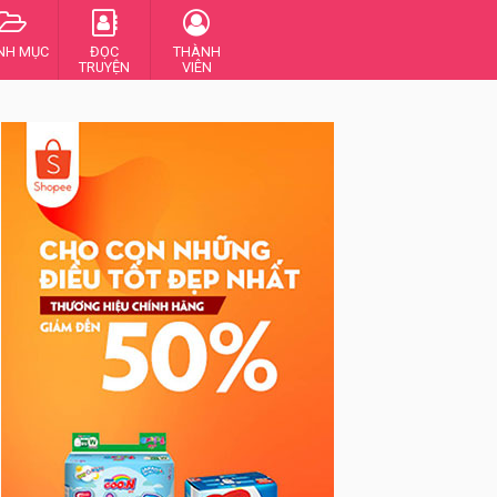
NH MỤC
ĐỌC
THÀNH
TRUYỆN
VIÊN