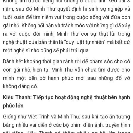
Không tìm được tiếng nói chung ở cuộc tình kéo dài 3
năm, sau đó Minh Thư quyết định hi sinh sự nghiệp và
tuổi xuân để tìm niềm vui trong cuộc sống với đứa con
gái nhỏ. Không hối hận và trách móc với những gì đã xảy
ra với cuộc đời mình, Minh Thư coi sự thụt lùi trong
nghệ thuật của bản thân là “quy luật tự nhiên” mà bất cứ
một nghệ sĩ nào cũng sẽ phải trải qua.
Dành hết khoảng thời gian rảnh rỗi để chăm sóc cho cô
con gái nhỏ, hiện tại Minh Thư vẫn chưa tìm được cho
mình một bến bờ hạnh phúc mới sau những đổ vỡ
không đáng có.
Kiều Thanh: Tiếp tục hoạt động nghệ thuật bên hạnh
phúc lớn
Giống như Việt Trinh và Minh Thư, sau khi tạo ấn tượng
bằng nhiều vai diễn ở các bộ phim điện ảnh, truyền hình