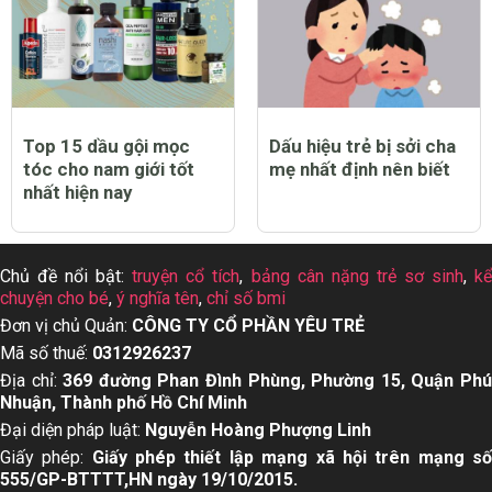
Top 15 dầu gội mọc
Dấu hiệu trẻ bị sởi cha
tóc cho nam giới tốt
mẹ nhất định nên biết
nhất hiện nay
Chủ đề nổi bật:
truyện cổ tích
,
bảng cân nặng trẻ sơ sinh
,
k
chuyện cho bé
,
ý nghĩa tên
,
chỉ số bmi
Đơn vị chủ Quản:
CÔNG TY CỔ PHẦN YÊU TRẺ
Mã số thuế:
0312926237
Địa chỉ:
369 đường Phan Đình Phùng, Phường 15, Quận Ph
Nhuận, Thành phố Hồ Chí Minh
Đại diện pháp luật:
Nguyễn Hoàng Phượng Linh
Giấy phép:
Giấy phép thiết lập mạng xã hội trên mạng s
555/GP-BTTTT,HN ngày 19/10/2015.