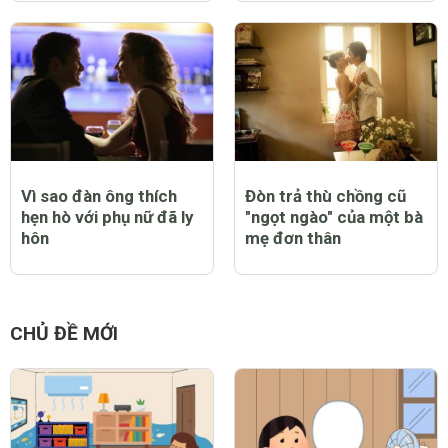
Vì sao đàn ông thích
Đòn trả thù chồng cũ
hẹn hò với phụ nữ đã ly
"ngọt ngào" của một bà
hôn
mẹ đơn thân
CHỦ ĐỀ MỚI