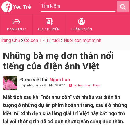
Yêu Trẻ
DANH MỤC
ĐỌC TRUYỆN
THÀNH VIÊN
Trang Chủ
Có con 1 - 12 tuổi
Nuôi con một mình
Những bà mẹ đơn thân nổi
tiếng của điện ảnh Việt
Được viết bởi
Ngọc Lan
Cập nhật lần cuối: 14/09/2014
Tài liệu tham khảo
Mất tích sau khi “nổi như cồn” với nhiều vai diễn ấn
tượng ở những dự án phim hoành tráng, sau đó những
kiều nữ xinh đẹp của làng giải trí Việt này bất ngờ trở
lại với thông tin đã có con nhưng vẫn sống độc thân.