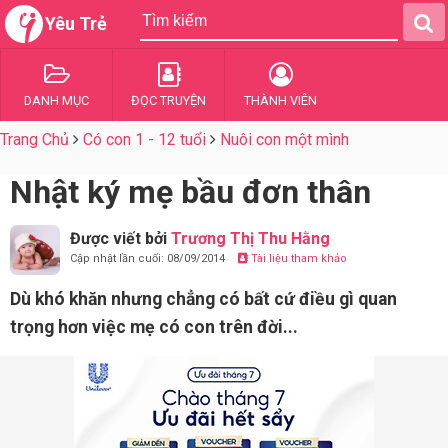
Yêu Trẻ
DANH MỤC
ĐỌC TRUYỆN
THÀNH VIÊN
Trang Chủ
Có con 1 - 12 tuổi
Nuôi con một mình
Nhật ký mẹ bầu đơn thân
Được viết bởi
Trương Thị Thu Hằng
Cập nhật lần cuối: 08/09/2014
Tài liệu tham khảo
Dù khó khăn nhưng chẳng có bất cứ điều gì quan
trọng hơn việc mẹ có con trên đời...