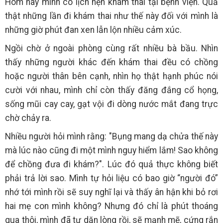
Hôm nay mình có lịch hẹn khám thai tại bệnh viện. Quả
thật những lần đi khám thai như thế này đối với mình là
những giờ phút đan xen lẫn lộn nhiều cảm xúc.
Ngồi chờ ở ngoài phòng cùng rất nhiều bà bầu. Nhìn
thấy những người khác đến khám thai đều có chồng
hoặc người thân bên cạnh, nhìn họ thật hạnh phúc nói
cười với nhau, mình chỉ còn thấy đăng đắng cổ họng,
sống mũi cay cay, gạt vội đi dòng nước mắt đang trực
chờ chảy ra.
Nhiều người hỏi mình rằng: "Bụng mang dạ chửa thế này
mà lúc nào cũng đi một mình nguy hiểm lắm! Sao không
để chồng đưa đi khám?". Lúc đó quả thực không biết
phải trả lời sao. Mình tự hỏi liệu có bao giờ “người đó”
nhớ tới mình rồi sẽ suy nghĩ lại và thấy ân hận khi bỏ rơi
hai mẹ con mình không? Nhưng đó chỉ là phút thoáng
qua thôi, mình đã tự dặn lòng rồi, sẽ mạnh mẽ, cứng rắn