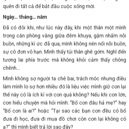
quên đi tất cả để bắt đầu cuộc sống mới.
Ngày… tháng… năm
Đã có đôi khi, như lúc này đây, khi một thân một mình
trong căn phòng vắng giữa đêm khuya, gặm nhấm nỗi
buồn, những kí ức đã qua, mình không nén nổi nỗi buồn,
sự cô đơn vô hạn. Mình thấy tủi thân ghê gớm. Nghĩ đến
tương lai phía trước mà không khỏi cảm thấy chông
chênh...
Mình không sợ người ta chê bai, trách móc nhưng điều
làm mình lo sợ hơn nhiều đó là liệu việc mình giữ con lại
thế này có là ích kỉ với con quá không? Nếu khi con lớn,
con hiểu chuyện mà hỏi mình: “Bố con đâu hả mẹ?” hay
“Bố con là ai?” hoặc “Tại sao các bạn con đều có bố
đưa đi học, đưa đi mua đồ chơi còn con lại không có
ạ?” thì mình biết trả lời sao đây?