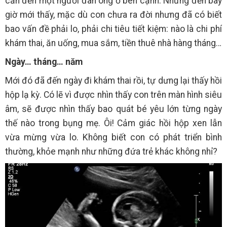
cần đến một người đàn ông ở bên cạnh. Nhưng đến bây
giờ mới thấy, mặc dù con chưa ra đời nhưng đã có biết
bao vấn đề phải lo, phải chi tiêu tiết kiệm: nào là chi phí
khám thai, ăn uống, mua sắm, tiền thuê nhà hàng tháng…
Ngày… tháng… năm
Mới đó đã đến ngày đi khám thai rồi, tự dưng lại thấy hồi
hộp lạ kỳ. Có lẽ vì được nhìn thấy con trên màn hình siêu
âm, sẽ được nhìn thấy bao quát bé yêu lớn từng ngày
thế nào trong bụng mẹ. Ôi! Cảm giác hồi hộp xen lẫn
vừa mừng vừa lo. Không biết con có phát triển bình
thường, khỏe mạnh như những đứa trẻ khác không nhỉ?