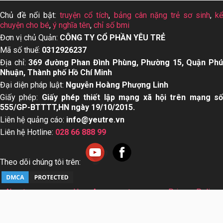
Chủ đề nổi bật:
truyện cổ tích
,
bảng cân nặng trẻ sơ sinh
,
k
chuyện cho bé
,
ý nghĩa tên
,
chỉ số bmi
Đơn vị chủ Quản:
CÔNG TY CỔ PHẦN YÊU TRẺ
Mã số thuế:
0312926237
Địa chỉ:
369 đường Phan Đình Phùng, Phường 15, Quận Ph
Nhuận, Thành phố Hồ Chí Minh
Đại diện pháp luật:
Nguyễn Hoàng Phượng Linh
Giấy phép:
Giấy phép thiết lập mạng xã hội trên mạng s
555/GP-BTTTT,HN ngày 19/10/2015.
Liên hệ quảng cáo:
info@yeutre.vn
Liên hệ Hotline:
028 66 888 99
Theo dõi chúng tôi trên:
About us
User Agreement
Privacy Policy
Sơ đồ trang web
© Copyright 2014 Yeutre.vn, all rights reserved. Chuyên