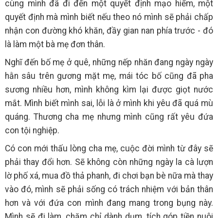
cùng mình đã đi đến một quyết định mạo hiểm, một
quyết định mà mình biết nếu theo nó mình sẽ phải chấp
nhận con đường khó khăn, đầy gian nan phía trước - đó
là làm một bà mẹ đơn thân.
Nghĩ đến bố mẹ ở quê, những nếp nhăn đang ngày ngày
hằn sâu trên gương mặt mẹ, mái tóc bố cũng đã pha
sương nhiều hơn, mình không kìm lại được giọt nước
mắt. Mình biết mình sai, lỗi là ở mình khi yêu đã quá mù
quáng. Thương cha mẹ nhưng mình cũng rất yêu đứa
con tội nghiệp.
Có con mới thấu lòng cha mẹ, cuộc đời mình từ đây sẽ
phải thay đổi hơn. Sẽ không còn những ngày la cà lượn
lờ phố xá, mua đồ thả phanh, đi chơi bạn bè nữa mà thay
vào đó, mình sẽ phải sống có trách nhiệm với bản thân
hơn và với đứa con mình đang mang trong bụng này.
Mình sẽ đi làm, chăm chỉ dành dụm, tích góp tiền nuôi