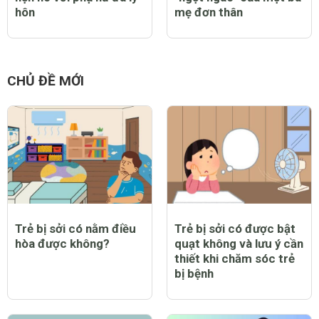
hôn
mẹ đơn thân
CHỦ ĐỀ MỚI
Trẻ bị sởi có nằm điều
Trẻ bị sởi có được bật
hòa được không?
quạt không và lưu ý cần
thiết khi chăm sóc trẻ
bị bệnh