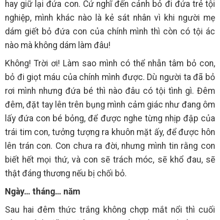
hay giữ lại đứa con. Cứ nghĩ đến cảnh bỏ đi đứa trẻ tội
nghiệp, mình khác nào là kẻ sát nhân vì khi người mẹ
dám giết bỏ đứa con của chính mình thì còn có tội ác
nào mà không dám làm đâu!
Không! Trời ơi! Làm sao mình có thể nhẫn tâm bỏ con,
bỏ đi giọt máu của chính mình được. Dù người ta đã bỏ
rơi mình nhưng đứa bé thì nào đâu có tội tình gì. Đêm
đêm, đặt tay lên trên bụng mình cảm giác như đang ôm
lấy đứa con bé bỏng, để được nghe từng nhịp đập của
trái tim con, tưởng tượng ra khuôn mặt ấy, để được hôn
lên trán con. Con chưa ra đời, nhưng mình tin rằng con
biết hết mọi thứ, và con sẽ trách móc, sẽ khổ đau, sẽ
thật đáng thương nếu bị chối bỏ.
Ngày… tháng… năm
Sau hai đêm thức trắng không chợp mắt nổi thì cuối