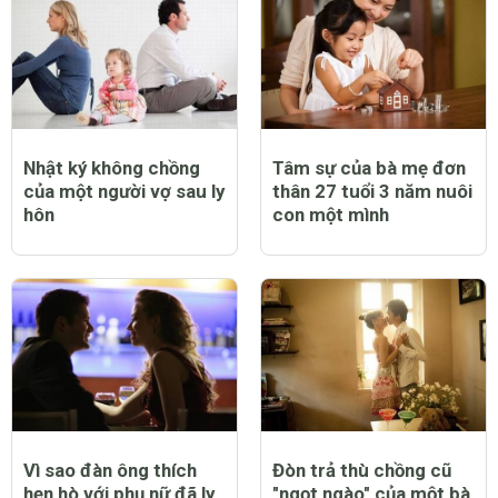
Nhật ký không chồng
Tâm sự của bà mẹ đơn
của một người vợ sau ly
thân 27 tuổi 3 năm nuôi
hôn
con một mình
Vì sao đàn ông thích
Đòn trả thù chồng cũ
hẹn hò với phụ nữ đã ly
"ngọt ngào" của một bà