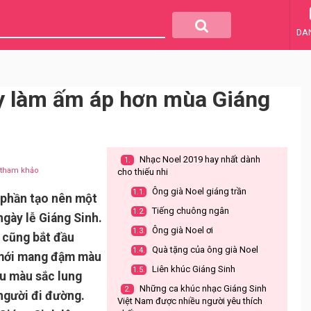
DA
y làm ấm áp hơn mùa Giáng
Nhạc Noel 2019 hay nhất dành
1.
u tham khảo
cho thiếu nhi
Ông già Noel giáng trần
1.1.
 phần tạo nên một
Tiếng chuông ngân
1.2.
ngày lễ Giáng Sinh.
Ông già Noel ơi
1.3.
 cũng bắt đầu
Quà tặng của ông già Noel
1.4.
 mới mang đậm màu
Liên khúc Giáng Sinh
1.5.
ều màu sắc lung
Những ca khúc nhạc Giáng Sinh
2.
 người đi đường.
Việt Nam được nhiều người yêu thích