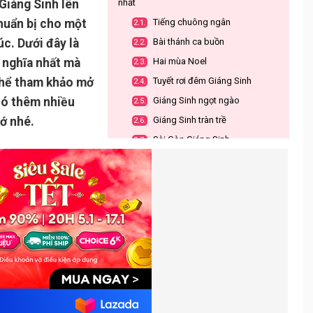
 Giáng Sinh lên
nhất
chuẩn bị cho một
Tiếng chuông ngân
2.1.
úc. Dưới đây là
Bài thánh ca buồn
2.2.
 nghĩa nhất mà
Hai mùa Noel
2.3.
thể tham khảo mở
Tuyết rơi đêm Giáng Sinh
2.4.
có thêm nhiều
Giáng Sinh ngọt ngào
2.5.
ớ nhé.
Giáng Sinh tràn trề
2.6.
Sài Gòn Giáng Sinh
2.7.
Những bản nhạc Giáng Sinh nước
3.
ngoài hay nhất mọi thời đại
Jingle Bells
3.1.
Last Christmas
3.2.
When a child is born
3.3.
The first noel
3.4.
All I Want For Christmas
3.5.
Nhạc hòa tấu Giáng Sinh
4.