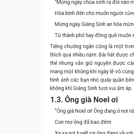
"Mừng ngày chúa sinh ra đời nào m
Hòa bình đến cho muôn người cùng 
Mừng ngày Giáng Sinh an hòa mừn
Từ thành phố hay đồng quê muôn nơi 
Tiếng chuông ngân cũng là một tro
thích qua nhiều năm. Bài hát được ch
thể nhưng vẫn giữ nguyên được cảm
mang một không khí ngày lễ vô cùng 
hình ảnh các bạn nhỏ quây quần bên
không khí Giáng Sinh tươi vui ấm áp.
1.3. Ông già Noel ơi
"Ông già Noel ơi! Ông đang ở nơi n
Con mơ ông đã bao đêm
Xa xa nơi tuyết rơi ông đang về với