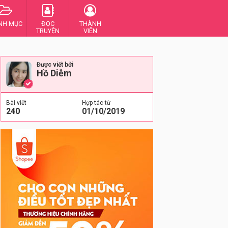
NH MỤC
ĐỌC
THÀNH
TRUYỆN
VIÊN
Được viết bởi
Hồ Diễm
Bài viết
Hợp tác từ
240
01/10/2019