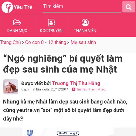
Yêu Trẻ
DANH MỤC
ĐỌC TRUYỆN
THÀNH VIÊN
Trang Chủ
Có con 0 - 12 tháng
Mẹ sau sinh
“Ngó nghiêng” bí quyết làm
đẹp sau sinh của mẹ Nhật
Được viết bởi
Trương Thị Thu Hằng
Cập nhật lần cuối: 20/12/2014
Tài liệu tham khảo
Những bà mẹ Nhật làm đẹp sau sinh bằng cách nào,
cùng yeutre.vn “soi” một số bí quyết làm đẹp dưới
đây nhé!