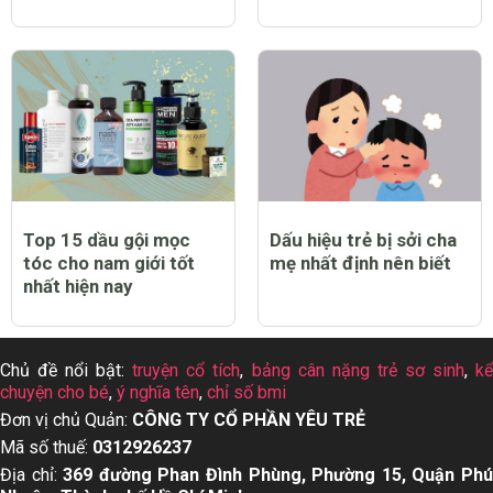
Top 15 dầu gội mọc
Dấu hiệu trẻ bị sởi cha
tóc cho nam giới tốt
mẹ nhất định nên biết
nhất hiện nay
Chủ đề nổi bật:
truyện cổ tích
,
bảng cân nặng trẻ sơ sinh
,
k
chuyện cho bé
,
ý nghĩa tên
,
chỉ số bmi
Đơn vị chủ Quản:
CÔNG TY CỔ PHẦN YÊU TRẺ
Mã số thuế:
0312926237
Địa chỉ:
369 đường Phan Đình Phùng, Phường 15, Quận Ph