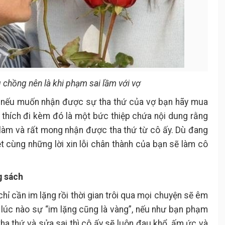
g chồng nên là khi phạm sai lầm với vợ
hế nếu muốn nhận được sự tha thứ của vợ bạn hãy mua
 thích đi kèm đó là một bức thiệp chứa nội dung rằng
 làm và rất mong nhận được tha thứ từ cô ấy. Dù đang
 cùng những lời xin lỗi chân thành của bạn sẽ làm cô
g sách
chỉ cần im lặng rồi thời gian trôi qua mọi chuyện sẽ êm
 lúc nào sự “im lặng cũng là vàng”, nếu như bạn phạm
tha thứ và sửa sai thì cô ấy sẽ luôn đau khổ, ấm ức và