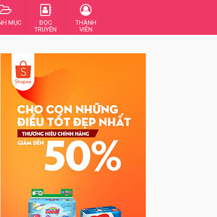
NH MỤC
ĐỌC
THÀNH
TRUYỆN
VIÊN