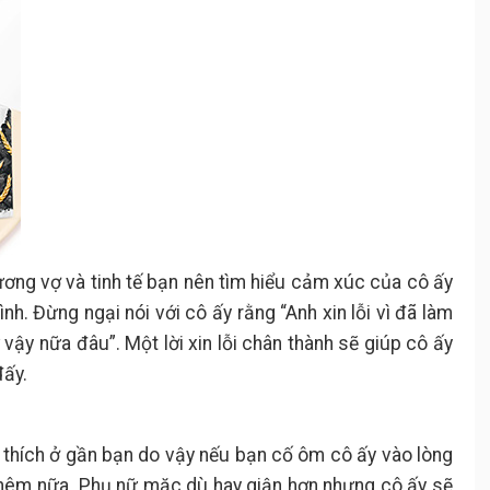
ương vợ và tinh tế bạn nên tìm hiểu cảm xúc của cô ấy
nh. Đừng ngại nói với cô ấy rằng “Anh xin lỗi vì đã làm
ậy nữa đâu”. Một lời xin lỗi chân thành sẽ giúp cô ấy
đấy.
ng thích ở gần bạn do vậy nếu bạn cố ôm cô ấy vào lòng
 thêm nữa. Phụ nữ mặc dù hay giận hơn nhưng cô ấy sẽ