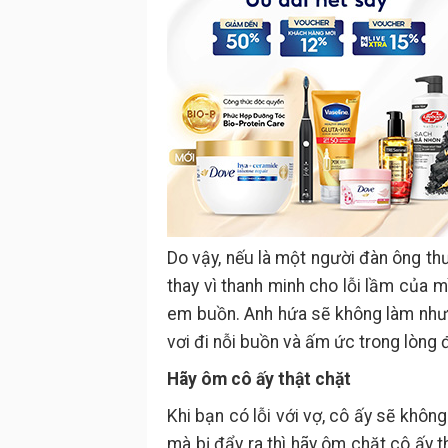
Do vậy, nếu là một người đàn ông th
thay vì thanh minh cho lỗi lầm của mì
em buồn. Anh hứa sẽ không làm như v
vơi đi nỗi buồn và ấm ức trong lòng 
Hãy ôm cô ấy thật chặt
Khi bạn có lỗi với vợ, cô ấy sẽ khô
mà bị đẩy ra thì hãy ôm chặt cô ấy