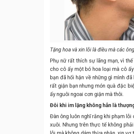
Tặng hoa và xin lỗi là điều mà các ôn
Phụ nữ rất thích sự lãng mạn, vì t
cho cô ấy một bó hoa loại mà cô ấy
bạn đã hối hận về những gì mình đã
rất giận bạn nhưng món quà đặc biệt
ấy nguôi ngoai cơn giận mà thôi.
Đôi khi im lặng không hẳn là thượn
Đàn ông luôn nghĩ rằng khi phạm lỗi 
xuôi. Nhưng trên thực tế không phải
lỗi mà không dám thừa nhận, xin vợ 