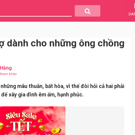
DA
 vợ dành cho những ông chồng
 Hằng
u tham khảo
hững mâu thuẫn, bất hòa, vì thế đòi hỏi cả hai phải
 để xây gia đình êm ấm, hạnh phúc.