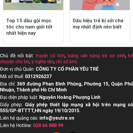
Top 15 dầu gội mọc
Dấu hiệu trẻ bị sởi cha
tóc cho nam giới tốt
mẹ nhất định nên biết
nhất hiện nay
Chủ đề nổi bật:
truyện cổ tích
,
bảng cân nặng trẻ sơ sinh
,
k
chuyện cho bé
,
ý nghĩa tên
,
chỉ số bmi
Đơn vị chủ Quản:
CÔNG TY CỔ PHẦN YÊU TRẺ
Mã số thuế:
0312926237
Địa chỉ:
369 đường Phan Đình Phùng, Phường 15, Quận Ph
Nhuận, Thành phố Hồ Chí Minh
Đại diện pháp luật:
Nguyễn Hoàng Phượng Linh
Giấy phép:
Giấy phép thiết lập mạng xã hội trên mạng s
555/GP-BTTTT,HN ngày 19/10/2015.
Liên hệ quảng cáo:
info@yeutre.vn
Liên hệ Hotline:
028 66 888 99