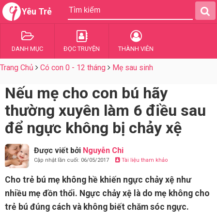
Yêu Trẻ
DANH MỤC
ĐỌC TRUYỆN
THÀNH VIÊN
Trang Chủ
Có con 0 - 12 tháng
Mẹ sau sinh
Nếu mẹ cho con bú hãy
thường xuyên làm 6 điều sau
để ngực không bị chảy xệ
Được viết bởi
Nguyễn Chi
Cập nhật lần cuối: 06/05/2017
Tài liệu tham khảo
Cho trẻ bú mẹ không hề khiến ngực chảy xệ như
nhiều mẹ đồn thổi. Ngực chảy xệ là do mẹ không cho
trẻ bú đúng cách và không biết chăm sóc ngực.