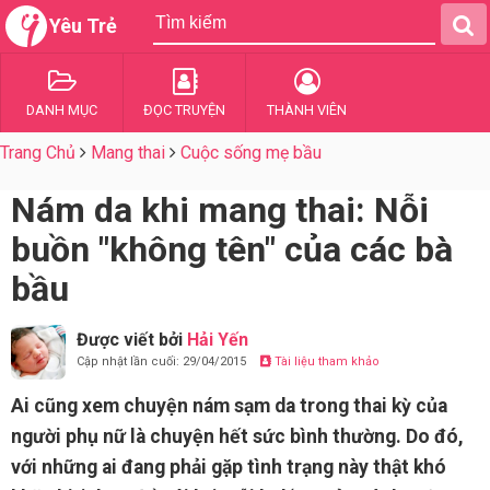
Yêu Trẻ
DANH MỤC
ĐỌC TRUYỆN
THÀNH VIÊN
Trang Chủ
Mang thai
Cuộc sống mẹ bầu
Nám da khi mang thai: Nỗi
buồn "không tên" của các bà
bầu
Được viết bởi
Hải Yến
Cập nhật lần cuối: 29/04/2015
Tài liệu tham khảo
Ai cũng xem chuyện nám sạm da trong thai kỳ của
người phụ nữ là chuyện hết sức bình thường. Do đó,
với những ai đang phải gặp tình trạng này thật khó