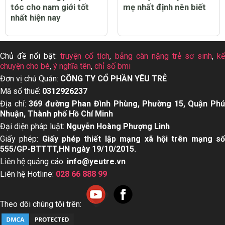
tóc cho nam giới tốt
mẹ nhất định nên biết
nhất hiện nay
Chủ đề nổi bật:
truyện cổ tích
,
bảng cân nặng trẻ sơ sinh
,
k
chuyện cho bé
,
ý nghĩa tên
,
chỉ số bmi
Đơn vị chủ Quản:
CÔNG TY CỔ PHẦN YÊU TRẺ
Mã số thuế:
0312926237
Địa chỉ:
369 đường Phan Đình Phùng, Phường 15, Quận Ph
Nhuận, Thành phố Hồ Chí Minh
Đại diện pháp luật:
Nguyễn Hoàng Phượng Linh
Giấy phép:
Giấy phép thiết lập mạng xã hội trên mạng s
555/GP-BTTTT,HN ngày 19/10/2015.
Liên hệ quảng cáo:
info@yeutre.vn
Liên hệ Hotline:
028 66 888 99
Theo dõi chúng tôi trên: