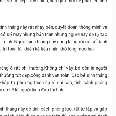
nh, sự nghiệp. Tuy nhiên, nếu gặp thời sẽ phất lên như
sinh tháng này rất nhạy bén, quyết đoán, thông minh và
 có số may nhưng bản thân những người này sẽ tự tạo
g mình. Người sinh tháng này cũng là người có số danh
 trí toàn tài khiến kẻ tiểu nhân khó lòng mưu hại.
háng 8 rất phi thường.Không chỉ vậy, bé còn là người
thường tốt đẹp,công danh vẹn toàn. Các bé sinh tháng
khắp tứ phương thiên hạ vì chí cao, tính cách phóng
 cơ sẽ là người lãnh đạo tài tình.
inh tháng này có tính cách phong lưu, rất tự lập và gặp