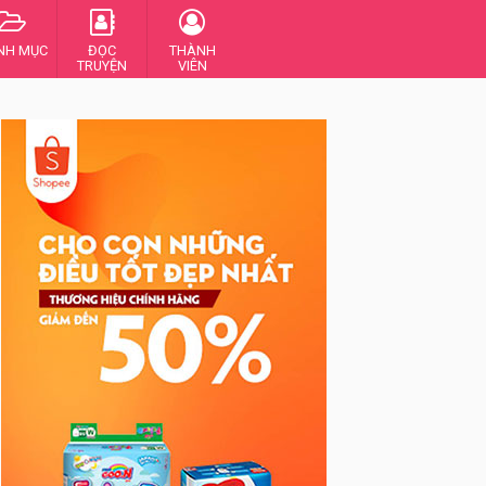
NH MỤC
ĐỌC
THÀNH
TRUYỆN
VIÊN