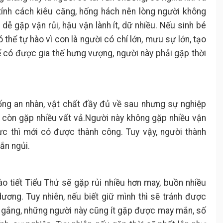
 tính cách kiêu căng, hống hách nên lòng người không
ễ gặp vận rủi, hậu vận lành ít, dữ nhiều. Nếu sinh bé
thể tự hào vì con là người có chí lớn, mưu sự lớn, tạo
để có được gia thế hưng vượng, người này phải gặp thời
ống an nhàn, vật chất đầy đủ về sau nhưng sự nghiệp
 còn gặp nhiều vất vả.Người này không gặp nhiều vận
ực thì mới có được thành công. Tuy vậy, người thành
gắn ngủi.
ào tiết Tiểu Thử sẽ gặp rủi nhiều hơn may, buồn nhiều
 dương. Tuy nhiên, nếu biết giữ mình thì sẽ tránh được
ố gắng, những người này cũng ít gặp được may mắn, số