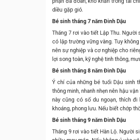
phận đa đoan, khó khăn trong tài chí
diều gặp gió.
Bé sinh tháng 7 năm Đinh Dậu
Tháng 7 rơi vào tiết Lập Thu. Người 
có lập trường vững vàng. Tuy không
nên sự nghiệp và cơ nghiệp cho riên
lợi song toàn, kỹ nghệ tinh thông, mưu
Bé sinh tháng 8 năm Đinh Dậu
Ý chí của những bé tuổi Dậu sinh t
thông minh, nhanh nhẹn nên hậu vận 
này cũng có số du ngoạn, thích đi 
khoáng, phong lưu. Nếu biết chớp thời
Bé sinh tháng 9 năm Đinh Dậu
Tháng 9 rơi vào tiết Hàn Lộ. Người s