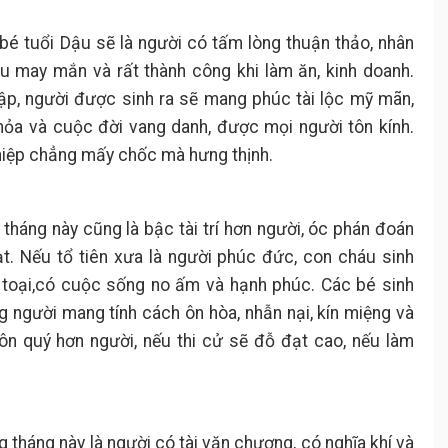
, bé tuổi Dậu sẽ là người có tấm lòng thuận thảo, nhân
u may mắn và rất thành công khi làm ăn, kinh doanh.
rập, người được sinh ra sẽ mang phúc tài lộc mỹ mãn,
ỏa và cuộc đời vang danh, được mọi người tôn kính.
hiệp chẳng mấy chốc mà hưng thịnh.
 tháng này cũng là bậc tài trí hơn người, óc phán đoán
oạt. Nếu tổ tiên xưa là người phúc đức, con cháu sinh
 toại,có cuộc sống no ấm và hạnh phúc. Các bé sinh
 người mang tính cách ôn hòa, nhẫn nại, kín miệng và
ôn quý hơn người, nếu thi cử sẽ đỗ đạt cao, nếu làm
g tháng này là người có tài văn chương, có nghĩa khí và