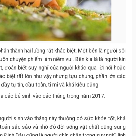
ân thành hai luồng rất khác biệt. Một bên là người sôi
buôn chuyện phiếm làm niềm vui. Bên kia là là người kín
át, đoán biết suy nghĩ của người khác qua lời nói hoặc
c biệt rất lớn như vậy nhưng tựu chung, phần lớn các
ầy tự tin, cầu toàn, tỉ mỉ và khá kiêu căng.
ủa các bé sinh vào các tháng trong năm 2017:
người sinh vào tháng này thường có sức khỏe tốt, khả
nh toán sắc sảo và nhờ đó đời sống vật chất cũng sung
 Đinh Dậu cũng là người chín chắn trong suy nghĩ, linh