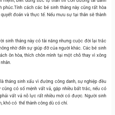
 mệnh, biết dùng sức tự thân thì con đường tài danh
h phúc.Tính cách các bé sinh tháng này cũng rất hòa
 quyết đoán và thực tế. Nếu mưu sự tại thân sẽ thành
ời sinh tháng này có tài năng nhưng cuộc đời lại trắc
không nhờ đến sự giúp đỡ của người khác. Các bé sinh
ách ôn hòa, thích chôn mình tại một chỗ thay vì xông
á nhân.
y là tháng sinh xấu vì đường công danh, sự nghiệp đều
y cũng có số mệnh vất vả, gặp nhiều bất trắc, nếu có
hải vất vả nỗ lực rất nhiều mới có được. Người sinh
, khó có thể thành công dù có chí.