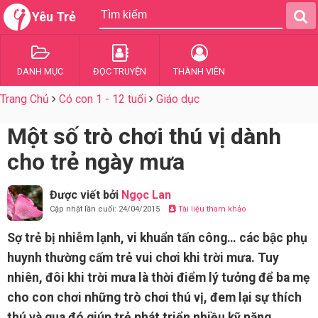
Yêu Trẻ
DANH MỤC
ĐỌC TRUYỆN
THÀNH VIÊN
Trang Chủ
Có con 1 - 12 tuổi
Giáo dục
Một số trò chơi thú vị dành
cho trẻ ngày mưa
Được viết bởi
Ngọc Lan
Cập nhật lần cuối: 24/04/2015
Tài liệu tham khảo
Sợ trẻ bị nhiễm lạnh, vi khuẩn tấn công… các bậc phụ
huynh thường cấm trẻ vui chơi khi trời mưa. Tuy
nhiên, đôi khi trời mưa là thời điểm lý tưởng để ba mẹ
cho con chơi những trò chơi thú vị, đem lại sự thích
thú và qua đó giúp trẻ phát triển nhiều kỹ năng.