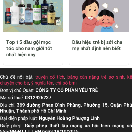
Top 15 dầu gội mọc
Dấu hiệu trẻ bị sởi cha
tóc cho nam giới tốt
mẹ nhất định nên biết
nhất hiện nay
Chủ đề nổi bật:
truyện cổ tích
,
bảng cân nặng trẻ sơ sinh
,
k
chuyện cho bé
,
ý nghĩa tên
,
chỉ số bmi
Đơn vị chủ Quản:
CÔNG TY CỔ PHẦN YÊU TRẺ
Mã số thuế:
0312926237
Địa chỉ:
369 đường Phan Đình Phùng, Phường 15, Quận Ph
Nhuận, Thành phố Hồ Chí Minh
Đại diện pháp luật:
Nguyễn Hoàng Phượng Linh
Giấy phép:
Giấy phép thiết lập mạng xã hội trên mạng s
555/GP-BTTTT,HN ngày 19/10/2015.