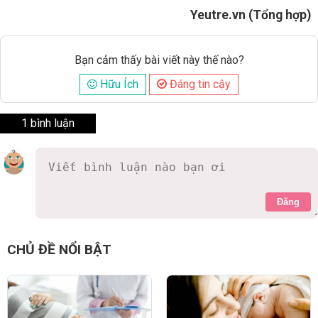
Yeutre.vn (Tổng hợp)
Bạn cảm thấy bài viết này thế nào?
Hữu Ích
Đáng tin cậy
1 bình luận
Đăng
mantrangchu
8 năm
Sinh thường vẫn tốt hơn chứ nhỉ ?
0 Thích
Trả lời
Báo cáo vi phạm