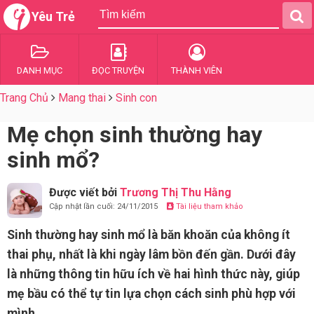
Yêu Trẻ
DANH MỤC
ĐỌC TRUYỆN
THÀNH VIÊN
Trang Chủ
Mang thai
Sinh con
Mẹ chọn sinh thường hay
sinh mổ?
Được viết bởi
Trương Thị Thu Hằng
Cập nhật lần cuối: 24/11/2015
Tài liệu tham khảo
Sinh thường hay sinh mổ là băn khoăn của không ít
thai phụ, nhất là khi ngày lâm bồn đến gần. Dưới đây
là những thông tin hữu ích về hai hình thức này, giúp
mẹ bầu có thể tự tin lựa chọn cách sinh phù hợp với
mình.