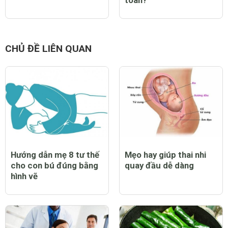
8 dấu hiệu chuyển dạ
Chuẩn bị trước khi sinh
mẹ bầu dễ nhận biết
trong mùa dịch COVID
nhất
19, liệu bệnh viện có an
toàn?
CHỦ ĐỀ LIÊN QUAN
Hướng dẫn mẹ 8 tư thế
Mẹo hay giúp thai nhi