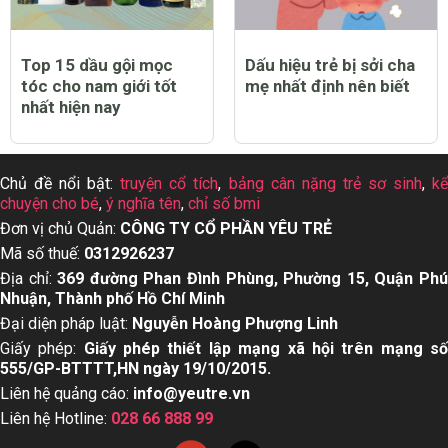
Top 15 dầu gội mọc
Dấu hiệu trẻ bị sởi cha
tóc cho nam giới tốt
mẹ nhất định nên biết
nhất hiện nay
Chủ đề nổi bật:
truyện cổ tích
,
bảng cân nặng trẻ sơ sinh
,
k
chuyện cho bé
,
ý nghĩa tên
,
chỉ số bmi
Đơn vị chủ Quản:
CÔNG TY CỔ PHẦN YÊU TRẺ
Mã số thuế:
0312926237
Địa chỉ:
369 đường Phan Đình Phùng, Phường 15, Quận Ph
Nhuận, Thành phố Hồ Chí Minh