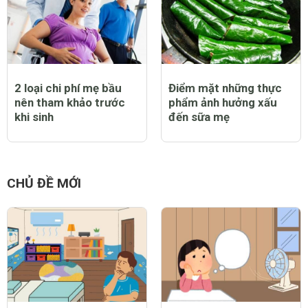
cho con bú đúng bằng
quay đầu dễ dàng
hình vẽ
2 loại chi phí mẹ bầu
Điểm mặt những thực
nên tham khảo trước
phẩm ảnh hưởng xấu
khi sinh
đến sữa mẹ
CHỦ ĐỀ MỚI