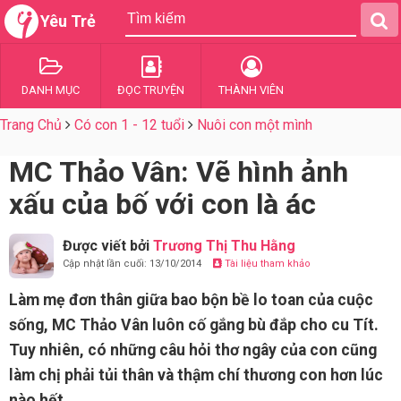
Yêu Trẻ
DANH MỤC
ĐỌC TRUYỆN
THÀNH VIÊN
Trang Chủ
Có con 1 - 12 tuổi
Nuôi con một mình
MC Thảo Vân: Vẽ hình ảnh
xấu của bố với con là ác
Được viết bởi
Trương Thị Thu Hằng
Cập nhật lần cuối: 13/10/2014
Tài liệu tham khảo
Làm mẹ đơn thân giữa bao bộn bề lo toan của cuộc
sống, MC Thảo Vân luôn cố gắng bù đắp cho cu Tít.
Tuy nhiên, có những câu hỏi thơ ngây của con cũng
làm chị phải tủi thân và thậm chí thương con hơn lúc
nào hết.