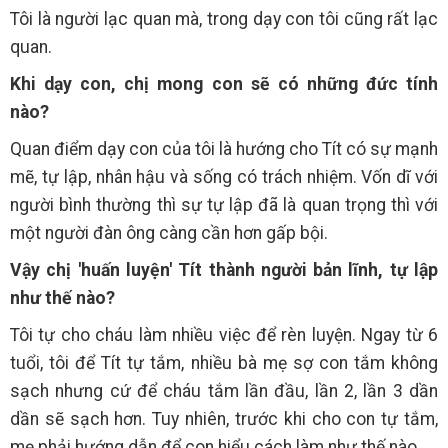
Tôi là người lạc quan mà, trong dạy con tôi cũng rất lạc
quan.
Khi dạy con, chị mong con sẽ có những đức tính
nào?
Quan điểm dạy con của tôi là hướng cho Tít có sự mạnh
mẽ, tự lập, nhân hậu và sống có trách nhiệm. Vốn dĩ với
người bình thường thì sự tự lập đã là quan trọng thì với
một người đàn ông càng cần hơn gấp bội.
Vậy chị 'huấn luyện' Tít thành người bản lĩnh, tự lập
như thế nào?
Tôi tự cho cháu làm nhiều việc để rèn luyện. Ngay từ 6
tuổi, tôi để Tít tự tắm, nhiều bà mẹ sợ con tắm không
sạch nhưng cứ để cháu tắm lần đầu, lần 2, lần 3 dần
dần sẽ sạch hơn. Tuy nhiên, trước khi cho con tự tắm,
mẹ phải hướng dẫn để con hiểu cách làm như thế nào...