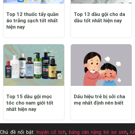
Top 12 thuốc tẩy quần
Top 13 dầu gội cho da
áo trắng sạch tốt nhất
dầu tốt nhất hiện nay
hiện nay
Top 15 dầu gội mọc
Dấu hiệu trẻ bị sởi cha
tóc cho nam giới tốt
mẹ nhất định nên biết
nhất hiện nay
Chủ đề nổi bật:
truyện cổ tích
,
bảng cân nặng trẻ sơ sinh
,
k