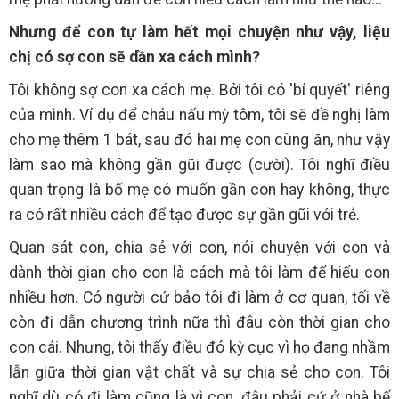
Nhưng để con tự làm hết mọi chuyện như vậy, liệu
chị có sợ con sẽ dần xa cách mình?
Tôi không sợ con xa cách mẹ. Bởi tôi có 'bí quyết' riêng
của mình. Ví dụ để cháu nấu mỳ tôm, tôi sẽ đề nghị làm
cho mẹ thêm 1 bát, sau đó hai mẹ con cùng ăn, như vậy
làm sao mà không gần gũi được (cười). Tôi nghĩ điều
quan trọng là bố mẹ có muốn gần con hay không, thực
ra có rất nhiều cách để tạo được sự gần gũi với trẻ.
Quan sát con, chia sẻ với con, nói chuyện với con và
dành thời gian cho con là cách mà tôi làm để hiểu con
nhiều hơn. Có người cứ bảo tôi đi làm ở cơ quan, tối về
còn đi dẫn chương trình nữa thì đâu còn thời gian cho
con cái. Nhưng, tôi thấy điều đó kỳ cục vì họ đang nhầm
lẫn giữa thời gian vật chất và sự chia sẻ cho con. Tôi
nghĩ dù có đi làm cũng là vì con, đâu phải cứ ở nhà bế