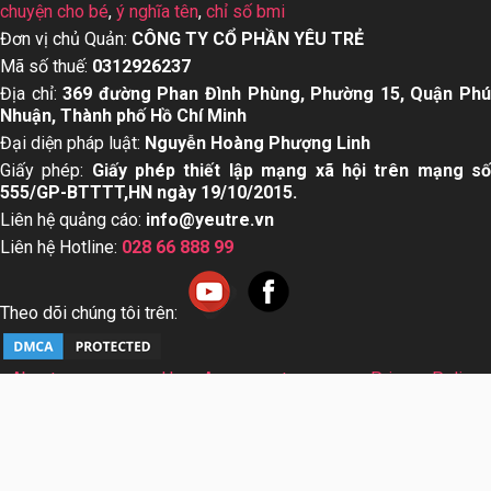
chuyện cho bé
,
ý nghĩa tên
,
chỉ số bmi
Đơn vị chủ Quản:
CÔNG TY CỔ PHẦN YÊU TRẺ
Mã số thuế:
0312926237
Địa chỉ:
369 đường Phan Đình Phùng, Phường 15, Quận Ph
Nhuận, Thành phố Hồ Chí Minh
Đại diện pháp luật:
Nguyễn Hoàng Phượng Linh
Giấy phép:
Giấy phép thiết lập mạng xã hội trên mạng s
555/GP-BTTTT,HN ngày 19/10/2015.
Liên hệ quảng cáo:
info@yeutre.vn
Liên hệ Hotline:
028 66 888 99
Theo dõi chúng tôi trên:
About us
User Agreement
Privacy Policy
Sơ đồ trang web
© Copyright 2014 Yeutre.vn, all rights reserved. Chuyên
trang mạng xã hội Mẹ & Bé uy tín hàng đầu Việt Nam. Với nội
dung được viết và tham vấn bởi các chuyên gia & Bác sĩ