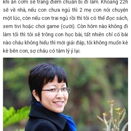
khi ăn cơm sẽ trang điểm chuẩn bị đi làm. Khoảng 22h
sẽ về nhà, nếu con chưa ngủ thì 2 mẹ con nói chuyện
một lúc, còn nếu con trai ngủ rồi thì tôi có thể đọc sách,
xem tivi hoặc chơi game (cười). Còn hôm nào không đi
làm tối thì tôi sẽ trông con học bài, tất nhiên chỉ có bài
nào cháu không hiểu thì mới giải đáp, tôi không muốn kè
kè bên con, sợ cháu có tâm lý ỷ lại.