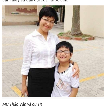
cảm thấy sự gần gũi của hai bố con.
MC Thảo Vân và cu Tít