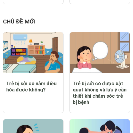
CHỦ ĐỀ MỚI
Trẻ bị sởi có nằm điều
Trẻ bị sởi có được bật
hòa được không?
quạt không và lưu ý cần
thiết khi chăm sóc trẻ
bị bệnh