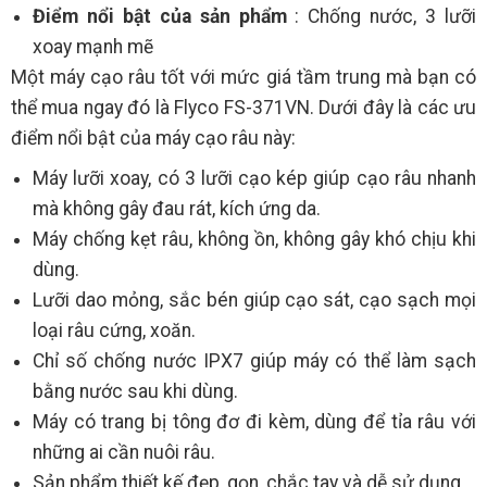
Điểm nổi bật của sản phẩm
: Chống nước, 3 lưỡi
xoay mạnh mẽ
Một máy cạo râu tốt với mức giá tầm trung mà bạn có
thể mua ngay đó là Flyco FS-371VN. Dưới đây là các ưu
điểm nổi bật của máy cạo râu này:
Máy lưỡi xoay, có 3 lưỡi cạo kép giúp cạo râu nhanh
mà không gây đau rát, kích ứng da.
Máy chống kẹt râu, không ồn, không gây khó chịu khi
dùng.
Lưỡi dao mỏng, sắc bén giúp cạo sát, cạo sạch mọi
loại râu cứng, xoăn.
Chỉ số chống nước IPX7 giúp máy có thể làm sạch
bằng nước sau khi dùng.
Máy có trang bị tông đơ đi kèm, dùng để tỉa râu với
những ai cần nuôi râu.
Sản phẩm thiết kế đẹp, gọn, chắc tay và dễ sử dụng.