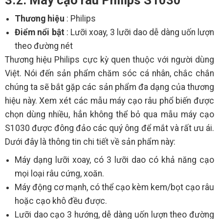
3.2. Máy cạo râu Philips S1030
Thương hiệu
: Philips
Điểm nổi bật
: Lưỡi xoay, 3 lưỡi dao dễ dàng uốn lượn
theo đường nét
Thương hiệu Philips cực kỳ quen thuộc với người dùng
Việt. Nói đến sản phẩm chăm sóc cá nhân, chắc chắn
chúng ta sẽ bắt gặp các sản phẩm đa dạng của thương
hiệu này. Xem xét các mẫu máy cạo râu phổ biến được
chọn dùng nhiều, hẳn không thể bỏ qua mẫu máy cạo
S1030 được đông đảo các quý ông để mắt và rất ưu ái.
Dưới đây là thông tin chi tiết về sản phẩm này:
Máy dạng lưỡi xoay, có 3 lưỡi dao có khả năng cạo
mọi loại râu cứng, xoăn.
Máy động cơ mạnh, có thể cạo kèm kem/bọt cạo râu
hoặc cạo khô đều được.
Lưỡi dao cạo 3 hướng, dễ dàng uốn lượn theo đường