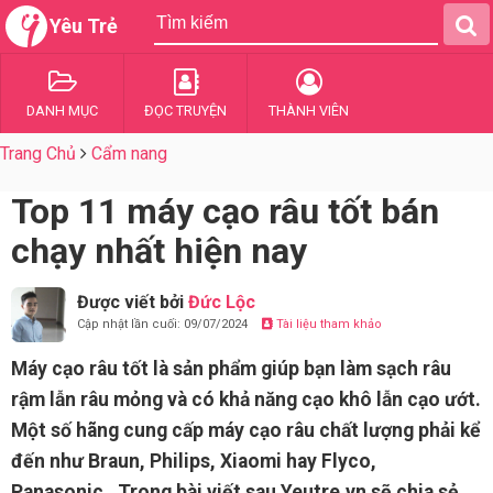
Yêu Trẻ
DANH MỤC
ĐỌC TRUYỆN
THÀNH VIÊN
Trang Chủ
Cẩm nang
Top 11 máy cạo râu tốt bán
chạy nhất hiện nay
Được viết bởi
Đức Lộc
Cập nhật lần cuối: 09/07/2024
Tài liệu tham khảo
Máy cạo râu tốt là sản phẩm giúp bạn làm sạch râu
rậm lẫn râu mỏng và có khả năng cạo khô lẫn cạo ướt.
Một số hãng cung cấp máy cạo râu chất lượng phải kể
đến như Braun, Philips, Xiaomi hay Flyco,
Panasonic…Trong bài viết sau Yeutre.vn sẽ chia sẻ