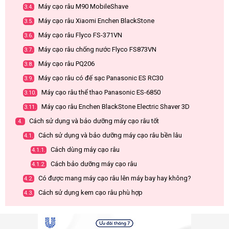
Máy cạo râu M90 MobileShave
3.4.
Máy cạo râu Xiaomi Enchen BlackStone
3.5.
Máy cạo râu Flyco FS-371VN
3.6.
Máy cạo râu chống nước Flyco FS873VN
3.7.
Máy cạo râu PQ206
3.8.
Máy cạo râu có đế sạc Panasonic ES RC30
3.9.
Máy cạo râu thể thao Panasonic ES-6850
3.10.
Máy cạo râu Enchen BlackStone Electric Shaver 3D
3.11.
Cách sử dụng và bảo dưỡng máy cạo râu tốt
4.
Cách sử dụng và bảo dưỡng máy cạo râu bền lâu
4.1.
Cách dùng máy cạo râu
4.1.1.
Cách bảo dưỡng máy cạo râu
4.1.2.
Có được mang máy cạo râu lên máy bay hay không?
4.2.
Cách sử dụng kem cạo râu phù hợp
4.3.