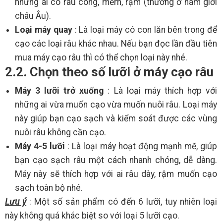
những ai có râu cong, mềm, rậm (thường ở nam giới
châu Âu).
Loại máy quay
: Là loại máy có con lăn bên trong để
cạo các loại râu khác nhau. Nếu bạn đọc lần đầu tiên
mua máy cạo râu thì có thể chọn loại này nhé.
2.2. Chọn theo số lưỡi ở máy cạo râu
Máy 3 lưỡi trở xuống
: Là loại máy thích hợp với
những ai vừa muốn cạo vừa muốn nuôi râu. Loại máy
này giúp bạn cạo sạch và kiểm soát được các vùng
nuôi râu không cần cạo.
Máy 4-5 lưỡi
: Là loại máy hoạt động mạnh mẽ, giúp
bạn cạo sạch râu một cách nhanh chóng, dễ dàng.
Máy này sẽ thích hợp với ai râu dày, rậm muốn cạo
sạch toàn bộ nhé.
Lưu ý
: Một số sản phẩm có đến 6 lưỡi, tuy nhiên loại
này không quá khác biệt so với loại 5 lưỡi cạo.