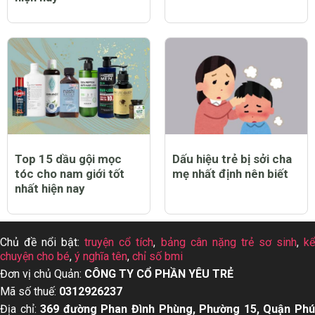
Top 15 dầu gội mọc
Dấu hiệu trẻ bị sởi cha
tóc cho nam giới tốt
mẹ nhất định nên biết
nhất hiện nay
Chủ đề nổi bật:
truyện cổ tích
,
bảng cân nặng trẻ sơ sinh
,
k
chuyện cho bé
,
ý nghĩa tên
,
chỉ số bmi
Đơn vị chủ Quản:
CÔNG TY CỔ PHẦN YÊU TRẺ
Mã số thuế:
0312926237
Địa chỉ:
369 đường Phan Đình Phùng, Phường 15, Quận Ph