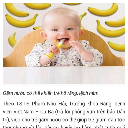
Gặm nướu có thể khiến trẻ hô răng, lệch hàm
Theo TS.TS Phạm Như Hải, Trưởng khoa Răng, bệnh
viện Việt Nam – Cu Ba (trả lời phỏng vấn trên báo Dân
trí), việc cho trẻ gặm nướu có thể giúp trẻ giảm đau tức
thời nhưng về lâu dài sẽ khiến cơ hàm phát triển quá