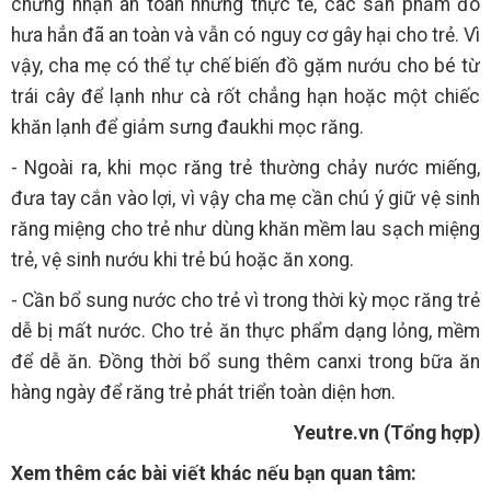
chứng nhận an toàn nhưng thực tế, các sản phẩm đó
hưa hẳn đã an toàn và vẫn có nguy cơ gây hại cho trẻ. Vì
vậy, cha mẹ có thể tự chế biến đồ gặm nướu cho bé từ
trái cây để lạnh như cà rốt chẳng hạn hoặc một chiếc
khăn lạnh để giảm sưng đaukhi mọc răng.
- Ngoài ra, khi mọc răng trẻ thường chảy nước miếng,
đưa tay cắn vào lợi, vì vậy cha mẹ cần chú ý giữ vệ sinh
răng miệng cho trẻ như dùng khăn mềm lau sạch miệng
trẻ, vệ sinh nướu khi trẻ bú hoặc ăn xong.
- Cần bổ sung nước cho trẻ vì trong thời kỳ mọc răng trẻ
dễ bị mất nước. Cho trẻ ăn thực phẩm dạng lỏng, mềm
để dễ ăn. Đồng thời bổ sung thêm canxi trong bữa ăn
hàng ngày để răng trẻ phát triển toàn diện hơn.
Yeutre.vn (Tổng hợp)
Xem thêm các bài viết khác nếu bạn quan tâm: