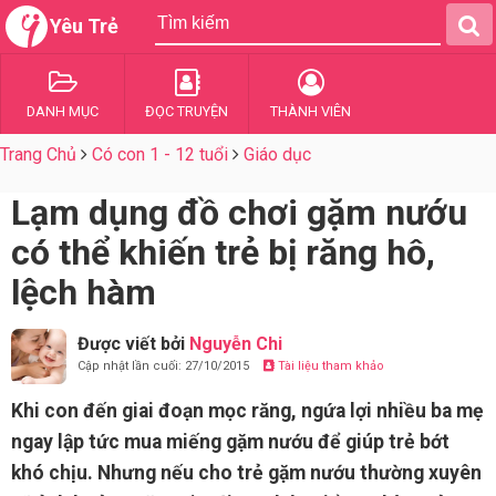
Yêu Trẻ
DANH MỤC
ĐỌC TRUYỆN
THÀNH VIÊN
Trang Chủ
Có con 1 - 12 tuổi
Giáo dục
Lạm dụng đồ chơi gặm nướu
có thể khiến trẻ bị răng hô,
lệch hàm
Được viết bởi
Nguyễn Chi
Cập nhật lần cuối: 27/10/2015
Tài liệu tham khảo
Khi con đến giai đoạn mọc răng, ngứa lợi nhiều ba mẹ
ngay lập tức mua miếng gặm nướu để giúp trẻ bớt
khó chịu. Nhưng nếu cho trẻ gặm nướu thường xuyên