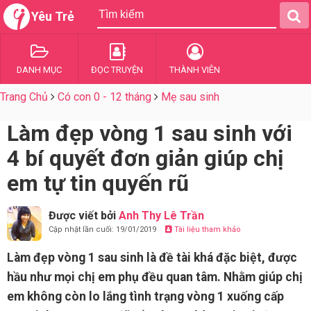
Yêu Trẻ
DANH MỤC
ĐỌC TRUYỆN
THÀNH VIÊN
Trang Chủ
Có con 0 - 12 tháng
Mẹ sau sinh
Làm đẹp vòng 1 sau sinh với
4 bí quyết đơn giản giúp chị
em tự tin quyến rũ
Được viết bởi
Anh Thy Lê Trần
Cập nhật lần cuối: 19/01/2019
Tài liệu tham khảo
Làm đẹp vòng 1 sau sinh là đề tài khá đặc biệt, được
hầu như mọi chị em phụ đều quan tâm. Nhằm giúp chị
em không còn lo lắng tình trạng vòng 1 xuống cấp