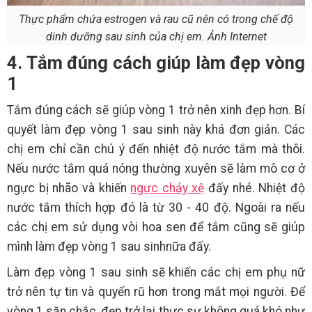
Thực phẩm chứa estrogen và rau cũ nên có trong chế độ
dinh dưỡng sau sinh của chị em. Ảnh Internet
4. Tắm đúng cách giúp làm đẹp vòng
1
Tắm đúng cách sẽ giúp vòng 1 trở nên xinh đẹp hơn. Bí
quyết làm đẹp vòng 1 sau sinh này khá đơn giản. Các
chị em chỉ cần chú ý đến nhiệt độ nước tắm mà thôi.
Nếu nước tắm quá nóng thường xuyên sẽ làm mô cơ ở
ngực bị nhão và khiến
ngực chảy xệ
đấy nhé. Nhiệt độ
nước tắm thích hợp đó là từ 30 - 40 độ. Ngoài ra nếu
các chị em sử dụng vòi hoa sen để tắm cũng sẽ giúp
mình làm đẹp vòng 1 sau sinhnữa đấy.
Làm đẹp vòng 1 sau sinh sẽ khiến các chị em phụ nữ
trở nên tự tin và quyến rũ hơn trong mắt mọi người. Để
vòng 1 săn chắc, đẹp trở lại thực sự không quá khó như