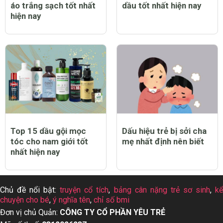
áo trắng sạch tốt nhất
dầu tốt nhất hiện nay
hiện nay
Top 15 dầu gội mọc
Dấu hiệu trẻ bị sởi cha
tóc cho nam giới tốt
mẹ nhất định nên biết
nhất hiện nay
Chủ đề nổi bật:
truyện cổ tích
,
bảng cân nặng trẻ sơ sinh
,
k
chuyện cho bé
,
ý nghĩa tên
,
chỉ số bmi
Đơn vị chủ Quản:
CÔNG TY CỔ PHẦN YÊU TRẺ