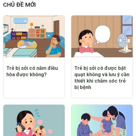
CHỦ ĐỀ MỚI
Trẻ bị sởi có nằm điều
Trẻ bị sởi có được bật
hòa được không?
quạt không và lưu ý cần
thiết khi chăm sóc trẻ
bị bệnh