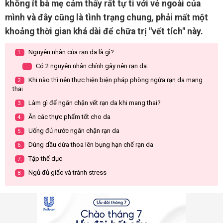
không ít bà mẹ cảm thấy rất tự ti với vẻ ngoài của
mình và đây cũng là tình trạng chung, phải mất một
khoảng thời gian khá dài để chữa trị "vết tích" này.
Nguyên nhân của rạn da là gì?
1.
Có 2 nguyên nhân chính gây nên rạn da:
.
Khi nào thì nên thực hiện biện pháp phòng ngừa rạn da mang
2.
thai
Làm gì để ngăn chặn vết rạn da khi mang thai?
3.
Ăn các thực phẩm tốt cho da
4.
Uống đủ nước ngăn chặn rạn da
5.
Dùng dầu dừa thoa lên bụng hạn chế rạn da
6.
Tập thể dục
7.
Ngủ đủ giấc và tránh stress
8.