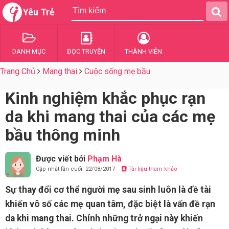
Yêu Trẻ
DANH MỤC
ĐỌC TRUYỆN
THÀNH VIÊN
Trang Chủ
Mang thai
Cuộc sống mẹ bầu
Kinh nghiệm khắc phục rạn
da khi mang thai của các mẹ
bầu thông minh
Được viết bởi
Phạm Hà
Cập nhật lần cuối: 22/08/2017
Tài liệu tham khảo
Sự thay đổi cơ thể người mẹ sau sinh luôn là đề tài
khiến vô số các mẹ quan tâm, đặc biệt là vấn đề rạn
da khi mang thai. Chính những trở ngại này khiến