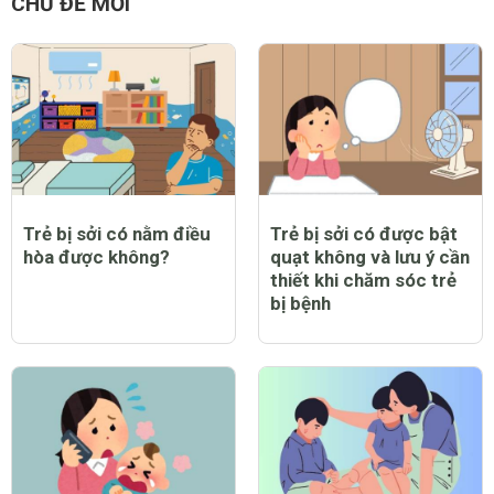
CHỦ ĐỀ MỚI
Trẻ bị sởi có nằm điều
Trẻ bị sởi có được bật
hòa được không?
quạt không và lưu ý cần
thiết khi chăm sóc trẻ
bị bệnh