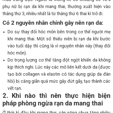
phụ nữ bị rạn da khi mang thai, thường xuất hiện vào
tháng thứ 3, nhiều nhất là từ tháng thứ 6 thai kì trở đi.
Có 2 nguyên nhân chính gây nên rạn da:
Do sự thay đổi hóc môn bên trong cơ thể người mẹ
khi mang thai. Một số thiếu niên bị rạn da khi bước
vào tuổi dậy thì cũng là vì nguyên nhân này (thay đổi
hóc môn).
Do trọng lượng cơ thể tăng đột ngột khiến da không
kịp thích nghi. Lúc này các mô liên kết dưới da (được
tạo bởi collagen và elastin có tác dụng giúp da đàn
hồi) bị căng giãn quá mức gây đứt gãy, tạo thành các
vết rạn.
2. Khi nào thì nên thực hiện biện
pháp phòng ngừa rạn da mang thai
Ở thời kì đầu khi mang thai, cân nặng chưa tăng nhiều