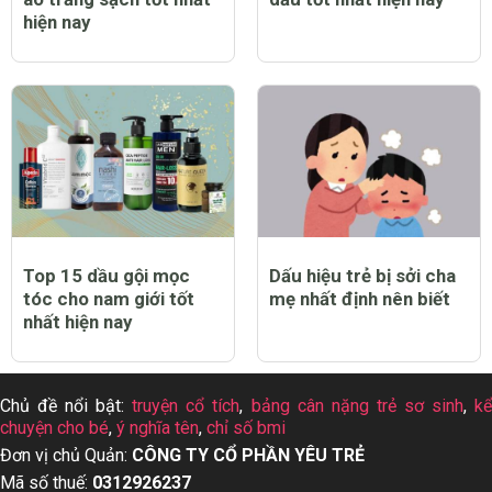
hiện nay
Top 15 dầu gội mọc
Dấu hiệu trẻ bị sởi cha
tóc cho nam giới tốt
mẹ nhất định nên biết
nhất hiện nay
Chủ đề nổi bật:
truyện cổ tích
,
bảng cân nặng trẻ sơ sinh
,
k
chuyện cho bé
,
ý nghĩa tên
,
chỉ số bmi
Đơn vị chủ Quản:
CÔNG TY CỔ PHẦN YÊU TRẺ
Mã số thuế:
0312926237