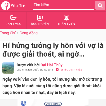
Yêu Trẻ
DANH MỤC
ĐỌC TRUYỆN
THÀNH VIÊN
Trang Chủ
Cộng đồng
Hí hửng tưởng ly hôn với vợ là
được giải thoát, ai ngờ…
Được viết bởi
Đại Hải Thủy
Cập nhật lần cuối: 26/10/2016
Tài liệu tham khảo
Ngày vợ kí vào đơn ly hôn, tôi mừng như mở cờ trong
bụng. Vậy là cuối cùng tôi cũng được giải thoát khỏi
cuộc hôn nhân tẻ nhạt, đầy bi kịch này.