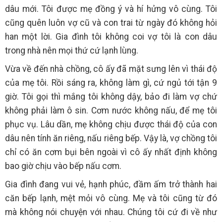
dâu mới. Tôi được mẹ đồng ý và hí hửng vô cùng. Tôi
cũng quên luôn vợ cũ và con trai từ ngày đó không hỏi
han một lời. Gia đình tôi không coi vợ tôi là con dâu
trong nhà nên mọi thứ cứ lạnh lùng.
Vừa về đến nhà chồng, cô ấy đã mặt sưng lên vì thái độ
của mẹ tôi. Rồi sáng ra, không làm gì, cứ ngủ tới tận 9
giờ. Tôi gọi thì mắng tôi không dậy, bảo đi làm vợ chứ
không phải làm ô sin. Cơm nước không nấu, để mẹ tôi
phục vụ. Lâu dần, mẹ không chịu được thái độ của con
dâu nên tính ăn riêng, nấu riêng bếp. Vậy là, vợ chồng tôi
chỉ có ăn cơm bụi bên ngoài vì cô ấy nhất định không
bao giờ chịu vào bếp nấu cơm.
Gia đình đang vui vẻ, hạnh phúc, đầm ấm trở thành hai
căn bếp lạnh, mệt mỏi vô cùng. Mẹ và tôi cũng từ đó
mà không nói chuyện với nhau. Chúng tôi cứ đi về như