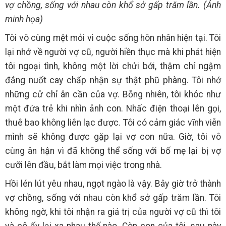
vợ chồng, sống với nhau còn khổ sở gấp trăm lần. (Ảnh
minh họa)
Tôi vô cùng mệt mỏi vì cuộc sống hôn nhân hiện tại. Tôi
lại nhớ về người vợ cũ, người hiền thục mà khi phát hiện
tôi ngoại tình, không một lời chửi bới, thậm chí ngậm
đắng nuốt cay chấp nhận sự thật phũ phàng. Tôi nhớ
những cử chỉ ân cần của vợ. Bỗng nhiên, tôi khóc như
một đứa trẻ khi nhìn ảnh con. Nhấc điện thoại lên gọi,
thuê bao không liên lạc được. Tôi có cảm giác vĩnh viễn
mình sẽ không được gặp lại vợ con nữa. Giờ, tôi vô
cùng ân hận vì đã không thể sống với bố mẹ lại bị vợ
cưỡi lên đầu, bắt làm mọi việc trong nhà.
Hồi lén lút yêu nhau, ngọt ngào là vậy. Bây giờ trở thành
vợ chồng, sống với nhau còn khổ sở gấp trăm lần. Tôi
không ngờ, khi tôi nhận ra giá trị của người vợ cũ thì tôi