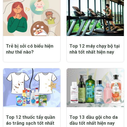
Top 9 bạt trùm xe máy
Top 12 nước hoa nam
chống nắng mưa tốt
thơm lâu tốt nhất hiện
nhất hiện nay
nay
Trẻ bị sởi có biểu hiện
Top 12 máy chạy bộ tại
như thế nào?
nhà tốt nhất hiện nay