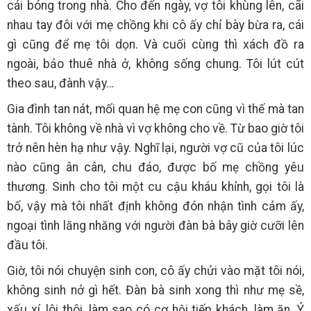
cái bóng trong nhà. Cho đến ngày, vợ tôi khùng lên, cãi
nhau tay đôi với mẹ chồng khi cô ấy chỉ bày bừa ra, cái
gì cũng để mẹ tôi dọn. Và cuối cùng thì xách đồ ra
ngoài, bảo thuê nhà ở, không sống chung. Tôi lút cút
theo sau, đành vậy…
Gia đình tan nát, mối quan hệ mẹ con cũng vì thế mà tan
tành. Tôi không về nhà vì vợ không cho về. Từ bao giờ tôi
trở nên hèn hạ như vậy. Nghĩ lại, người vợ cũ của tôi lúc
nào cũng ân cân, chu đáo, được bố mẹ chồng yêu
thương. Sinh cho tôi một cu cậu kháu khỉnh, gọi tôi là
bố, vậy mà tôi nhất định không đón nhận tình cảm ấy,
ngoại tình lăng nhăng với người đàn bà bây giờ cưỡi lên
đầu tôi.
Giờ, tôi nói chuyện sinh con, cô ấy chửi vào mặt tôi nói,
không sinh nở gì hết. Đàn bà sinh xong thì như mẹ sề,
xấu xí, lôi thôi, làm sao có cơ hội tiếp khách, làm ăn. Ý