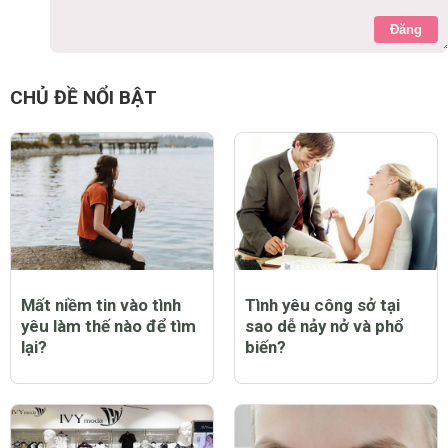
Đăng
tranlong
7 năm
quá nhọ :( chỉ vì 1 phút bốc đồng
0 Thích
Trả lời
Báo cáo vi phạm
CHỦ ĐỀ NỔI BẬT
Mất niềm tin vào tình
Tình yêu công sở tại