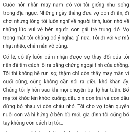
Cuộc hôn nhân mấy năm đó với tôi giống như sống
trong địa ngục. Những ngày tháng đưa vợ con đi ăn, đi
chơi nhưng lòng tôi luôn nghĩ về người tình, luôn nhớ về
những lúc vui vẻ bên người con gái trẻ trung đó. Vợ
trong mắt tôi chẳng có ý nghĩa gì nữa. Tôi đi với vợ mà
nhạt nhẽo, chán nản vô cùng.
Có lẽ, cô ấy luôn cảm nhận được sự thay đổi của tôi
nên đã tìm cách lôi ra bằng chứng ngoại tình của chồng.
Tôi thì không hề run sợ, thậm chí còn thấy may mắn vì
cuối cùng, cũng không cần nói ra điều khó khăn ấy.
Chúng tôi ly hôn sau khi mọi chuyện bại lộ hai tuần. Bố
mẹ tôi khóc lên khóc xuống, cầu xin con trai và con dâu
đừng bỏ nhau vì còn cháu nhỏ. Tôi cho vợ toàn quyền
nuôi con và hí hửng ở bên bồ mới, gia đình tôi cũng bó
tay không còn cách trị tôi…