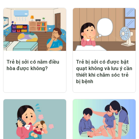
quên
đỗi vô tâm
CHỦ ĐỀ MỚI
Trẻ bị sởi có nằm điều
Trẻ bị sởi có được bật
hòa được không?
quạt không và lưu ý cần
thiết khi chăm sóc trẻ
bị bệnh