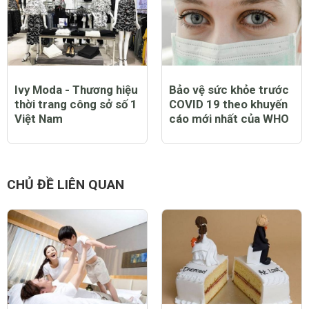
yêu làm thế nào để tìm
sao dễ nảy nở và phổ
lại?
biến?
Ivy Moda - Thương hiệu
Bảo vệ sức khỏe trước
thời trang công sở số 1
COVID 19 theo khuyến
Việt Nam
cáo mới nhất của WHO
CHỦ ĐỀ LIÊN QUAN