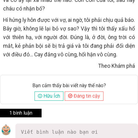
và cô ấy lại xa nhau thế nào. Còn con của tôi, sau này
cháu có nhận bố?
Hí hửng ly hôn được với vợ, ai ngờ, tôi phải chịu quả báo.
Bây giờ, không lẽ lại bỏ vợ sao? Vậy thì tôi thấy xấu hổ
với thiên hạ, với người đời. Đúng là, ở đời, ông trời có
mắt, kẻ phản bội sẽ bị trả giá và tôi đang phải đối diện
với điều đó… Cay đắng vô cùng, hối hận vô cùng.
Theo Khám phá
Bạn cảm thấy bài viết này thế nào?
Hữu Ích
Đáng tin cậy
1 bình luận