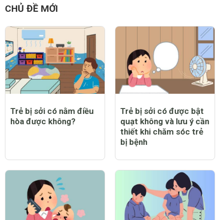
CHỦ ĐỀ MỚI
Trẻ bị sởi có nằm điều
Trẻ bị sởi có được bật
hòa được không?
quạt không và lưu ý cần
thiết khi chăm sóc trẻ
bị bệnh