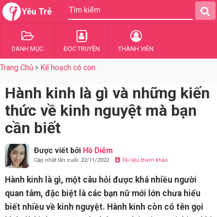
Yêu Trẻ
DANH MỤC
ĐỌC TRUYỆN
THÀNH VIÊN
Trang Chủ
Kế hoạch có con
Hành kinh là gì và những kiến
thức về kinh nguyệt mà bạn
cần biết
Được viết bởi
Hồ Diễm
Cập nhật lần cuối: 22/11/2022
Tài liệu tham khảo
Hành kinh là gì, một câu hỏi được khá nhiều người
quan tâm, đặc biệt là các bạn nữ mới lớn chưa hiểu
biết nhiều về kinh nguyệt. Hành kinh còn có tên gọi