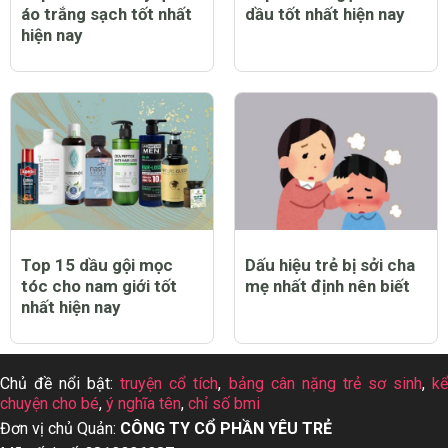
áo trắng sạch tốt nhất
dầu tốt nhất hiện nay
hiện nay
Top 15 dầu gội mọc
Dấu hiệu trẻ bị sởi cha
tóc cho nam giới tốt
mẹ nhất định nên biết
nhất hiện nay
Chủ đề nổi bật:
truyện cổ tích
,
bảng cân nặng trẻ sơ sinh
,
k
chuyện cho bé
,
ý nghĩa tên
,
chỉ số bmi
Đơn vị chủ Quản:
CÔNG TY CỔ PHẦN YÊU TRẺ