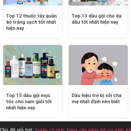
Top 12 thuốc tẩy quần
Top 13 dầu gội cho da
áo trắng sạch tốt nhất
dầu tốt nhất hiện nay
hiện nay
Top 15 dầu gội mọc
Dấu hiệu trẻ bị sởi cha
tóc cho nam giới tốt
mẹ nhất định nên biết
nhất hiện nay
Chủ đề nổi bật:
truyện cổ tích
,
bảng cân nặng trẻ sơ sinh
,
k