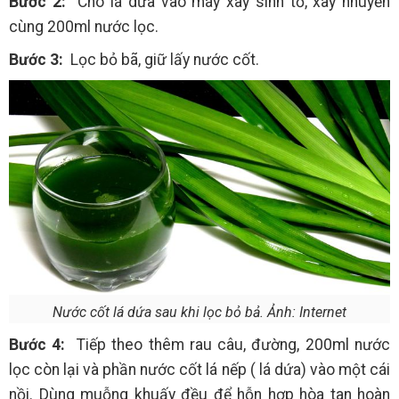
Bước 2:
Cho lá dứa vào máy xay sinh tố, xay nhuyễn
cùng 200ml nước lọc.
Bước 3:
Lọc bỏ bã, giữ lấy nước cốt.
Nước cốt lá dứa sau khi lọc bỏ bả. Ảnh: Internet
Bước 4:
Tiếp theo thêm rau câu, đường, 200ml nước
lọc còn lại và phần nước cốt lá nếp ( lá dứa) vào một cái
nồi. Dùng muỗng khuấy đều để hỗn hợp hòa tan hoàn