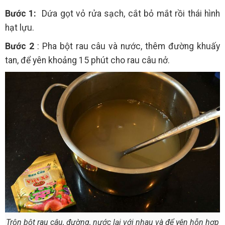
Bước 1:
Dứa gọt vỏ rửa sạch, cắt bỏ mắt rồi thái hình
hạt lựu.
Bước 2
: Pha bột rau câu và nước, thêm đường khuấy
tan, để yên khoảng 15 phút cho rau câu nở.
Trộn bột rau câu, đường, nước lại với nhau và để yên hỗn hợp