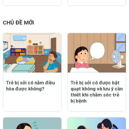
CHỦ ĐỀ MỚI
Trẻ bị sởi có nằm điều
Trẻ bị sởi có được bật
hòa được không?
quạt không và lưu ý cần
thiết khi chăm sóc trẻ
bị bệnh