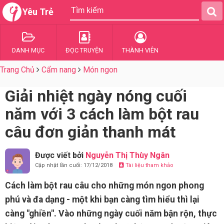
Yêu Trẻ
DANH MỤC
ĐỌC TRUYỆN
THÀNH VIÊN
Trang Chủ
Cẩm nang
Món ngon
Giải nhiệt ngày nóng cuối
năm với 3 cách làm bột rau
câu đơn giản thanh mát
Được viết bởi
Nguyễn Thị Thùy Ngân
Cập nhật lần cuối: 17/12/2018
Tài liệu tham khảo
Cách làm bột rau câu cho những món ngon phong
phú và đa dạng - một khi bạn càng tìm hiểu thì lại
càng "ghiền". Vào những ngày cuối năm bận rộn, thực