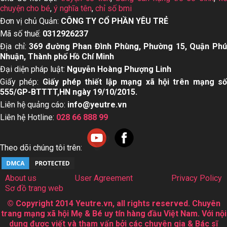
chuyện cho bé
,
ý nghĩa tên
,
chỉ số bmi
Đơn vị chủ Quản:
CÔNG TY CỔ PHẦN YÊU TRẺ
Mã số thuế:
0312926237
Địa chỉ:
369 đường Phan Đình Phùng, Phường 15, Quận Ph
Nhuận, Thành phố Hồ Chí Minh
Đại diện pháp luật:
Nguyễn Hoàng Phượng Linh
Giấy phép:
Giấy phép thiết lập mạng xã hội trên mạng s
555/GP-BTTTT,HN ngày 19/10/2015.
Liên hệ quảng cáo:
info@yeutre.vn
Liên hệ Hotline:
028 66 888 99
Theo dõi chúng tôi trên:
About us
User Agreement
Privacy Policy
Sơ đồ trang web
© Copyright 2014 Yeutre.vn, all rights reserved. Chuyên
trang mạng xã hội Mẹ & Bé uy tín hàng đầu Việt Nam. Với nội
dung được viết và tham vấn bởi các chuyên gia & Bác sĩ