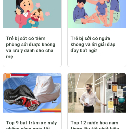
Trẻ bị sốt có tiêm
Trẻ bị sởi có ngứa
phòng sởi được không
không và lời giải đáp
và lưu ý dành cho cha
đầy bất ngờ
mẹ
Top 9 bạt trùm xe máy
Top 12 nước hoa nam
chống nắng mưa tốt
thơm lâu tốt nhất hiện