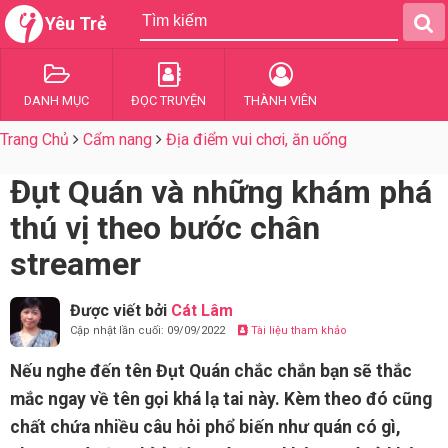
Yêu Trẻ
DANH MỤC
ĐỌC TRUYỆN
THÀNH VIÊN
Trang Chủ
Cẩm nang
Địa điểm vui chơi, ăn uống
Đụt Quán và những khám phá
thú vị theo bước chân
streamer
Được viết bởi
Cát Lâm
Cập nhật lần cuối: 09/09/2022
Tài liệu tham khảo
Nếu nghe đến tên Đụt Quán chắc chắn bạn sẽ thắc
mắc ngay về tên gọi khá lạ tai này. Kèm theo đó cũng
chất chứa nhiều câu hỏi phổ biến như quán có gì,