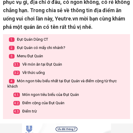
phục vụ gì, địa chỉ ở đâu, có ngon không, có rẻ không
chẳng hạn. Trong chia sẻ về thông tin địa điểm ăn
uống vui chơi lần này, Yeutre.vn mời bạn cùng khám
phá một quán ăn có tên rất thú vị nhé.
Đụt Quán Dũng CT
1.
Đụt Quán có mấy chi nhánh?
2.
Menu Đụt Quán
3.
Về món ăn tại Đụt Quán
3.1.
Về thức uống
3.2.
Món ngon tiêu biểu nhất tại Đụt Quán và điểm cộng từ thực
4.
khách
Món ngon tiêu biểu của Đụt Quán
4.1.
Điểm cộng của Đụt Quán
4.2.
Điểm trừ
4.3.