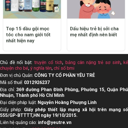
Top 15 dầu gội mọc
Dấu hiệu trẻ bị sởi cha
tóc cho nam giới tốt
mẹ nhất định nên biết
nhất hiện nay
Chủ đề nổi bật:
truyện cổ tích
,
bảng cân nặng trẻ sơ sinh
,
k
chuyện cho bé
,
ý nghĩa tên
,
chỉ số bmi
Đơn vị chủ Quản:
CÔNG TY CỔ PHẦN YÊU TRẺ
Mã số thuế:
0312926237
Địa chỉ:
369 đường Phan Đình Phùng, Phường 15, Quận Ph
Nhuận, Thành phố Hồ Chí Minh
Đại diện pháp luật:
Nguyễn Hoàng Phượng Linh
Giấy phép:
Giấy phép thiết lập mạng xã hội trên mạng s
555/GP-BTTTT,HN ngày 19/10/2015.
Liên hệ quảng cáo:
info@yeutre.vn