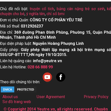
Chủ đề nổi bật:
truyện cổ tích
,
bảng cân nặng trẻ sơ sinh
,
k
chuyện cho bé
,
ý nghĩa tên
,
chỉ số bmi
Đơn vị chủ Quản:
CÔNG TY CỔ PHẦN YÊU TRẺ
Mã số thuế:
0312926237
Địa chỉ:
369 đường Phan Đình Phùng, Phường 15, Quận Ph
Nhuận, Thành phố Hồ Chí Minh
Đại diện pháp luật:
Nguyễn Hoàng Phượng Linh
Giấy phép:
Giấy phép thiết lập mạng xã hội trên mạng s
555/GP-BTTTT,HN ngày 19/10/2015.
Liên hệ quảng cáo:
info@yeutre.vn
Liên hệ Hotline:
028 66 888 99
Theo dõi chúng tôi trên:
About us
User Agreement
Privacy Policy
Sơ đồ trang web
© Copyright 2014 Yeutre.vn, all rights reserved. Chuyên