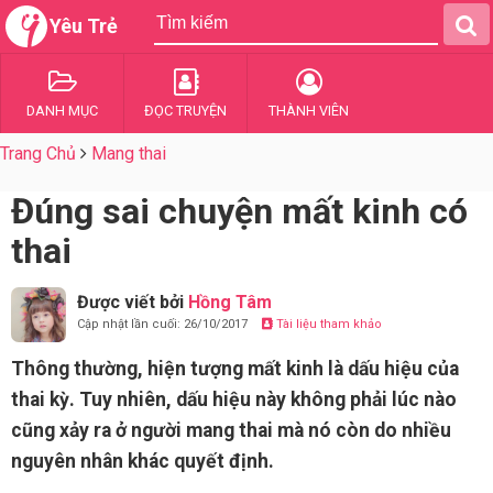
Yêu Trẻ
DANH MỤC
ĐỌC TRUYỆN
THÀNH VIÊN
Trang Chủ
Mang thai
Đúng sai chuyện mất kinh có
thai
Được viết bởi
Hồng Tâm
Cập nhật lần cuối: 26/10/2017
Tài liệu tham khảo
Thông thường, hiện tượng mất kinh là dấu hiệu của
thai kỳ. Tuy nhiên, dấu hiệu này không phải lúc nào
cũng xảy ra ở người mang thai mà nó còn do nhiều
nguyên nhân khác quyết định.