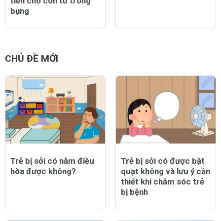
tiền cho con từ trong
bụng
CHỦ ĐỀ MỚI
Trẻ bị sởi có nằm điều
Trẻ bị sởi có được bật
hòa được không?
quạt không và lưu ý cần
thiết khi chăm sóc trẻ
bị bệnh